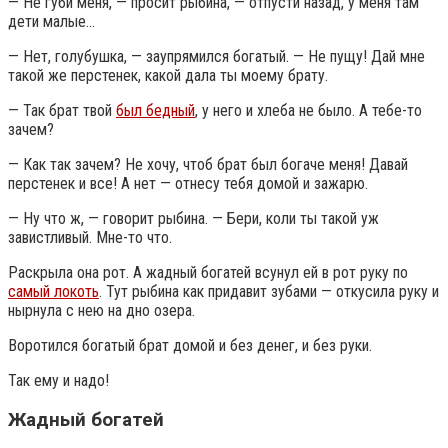
— Не губи меня, — просит рыбина, — отпусти назад, у меня там
дети малые…
— Нет, голубушка, — заупрямился богатый. — Не пущу! Дай мне
такой же перстенек, какой дала ты моему брату.
— Так брат твой
был бедный
, у него и хлеба не было. А тебе-то
зачем?
— Как так зачем? Не хочу, чтоб брат был богаче меня! Давай
перстенек и все! А нет — отнесу тебя домой и зажарю.
— Ну что ж, — говорит рыбина. — Бери, коли ты такой уж
завистливый. Мне-то что.
Раскрыла она рот. А жадный богатей всунул ей в рот руку по
самый локоть
. Тут рыбина как придавит зубами — откусила руку и
нырнула с нею на дно озера.
Воротился богатый брат домой и без денег, и без руки.
Так ему и надо!
Жадный богатей