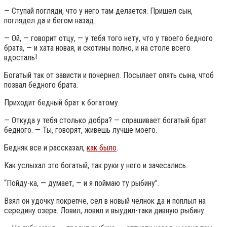
— Ступай погляди, что у него там делается. Пришел сын,
поглядел да и бегом назад.
— Ой, — говорит отцу, — у тебя того нету, что у твоего бедного
брата, — и хата новая, и скотины полно, и на столе всего
вдосталь!
Богатый так от зависти и почернел. Посылает опять сына, чтоб
позвал бедного брата.
Приходит бедный брат к богатому.
— Откуда у тебя столько добра? — спрашивает богатый брат
бедного. — Ты, говорят, живешь лучше моего.
Бедняк все и рассказал,
как было
.
Как услыхал это богатый, так руки у него и зачесались.
“Пойду-ка, — думает, — и я поймаю ту рыбину”.
Взял он удочку покрепче, сел в новый челнок да и поплыл на
середину озера. Ловил, ловил и выудил-таки дивную рыбину.