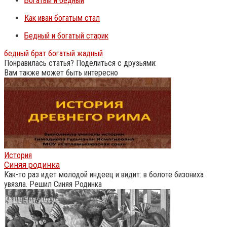
Богатый и бедный
Как иван богатым стал
Бедный и богатый старик
бедный брат
богатый
жадный
Понравилась статья? Поделиться с друзьями:
Вам также может быть интересно
История
Синяя родинка
Как-то раз идет молодой индеец и видит: в болоте бизониха
увязла. Решил Синяя Родинка