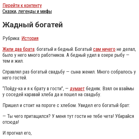
Перейти к контенту
Сказки, легенды и мифы
Жадный богатей
Рубрика:
История
Жили два брата
: богатый и бедный. Богатый
сам ничего
не делал,
было у него много работников. А бедный удил в озере рыбу —
тем и жил.
Справлял раз богатый свадьбу — сына женил. Много собралось у
него гостей.
“Пойду-ка и я к брату в гости”, —
думает
бедняк. Взял он взаймы
у соседей каравай хлеба да и пошел на свадьбу.
Пришел и стоит на пороге с хлебом. Увидел его богатый брат:
— Ты чего притащился? У меня тут гости не тебе чета! Убирайся
отсюда!
И прогнал его,