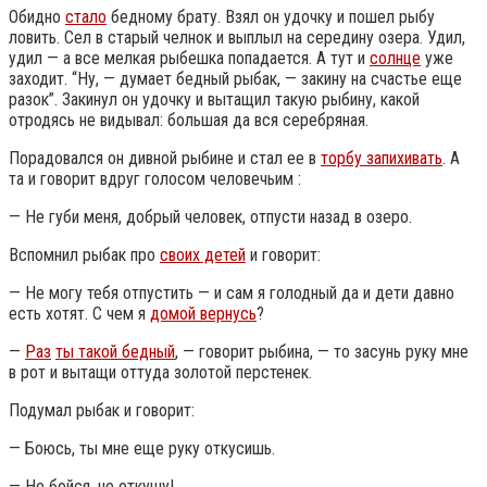
Обидно
стало
бедному брату. Взял он удочку и пошел рыбу
ловить.
Сел в старый челнок и выплыл на середину озера. Удил,
удил — а все мелкая рыбешка попадается. А тут и
солнце
уже
заходит. “Ну, — думает бедный рыбак, — закину на счастье еще
разок”. Закинул он удочку и вытащил такую рыбину, какой
отродясь не видывал: большая да вся серебряная.
Порадовался он дивной рыбине и стал ее в
торбу запихивать
. А
та и говорит вдруг голосом человечьим :
— Не губи меня, добрый человек, отпусти назад в озеро.
Вспомнил рыбак про
своих детей
и говорит:
— Не могу тебя отпустить — и сам я голодный да и дети давно
есть хотят. С чем я
домой вернусь
?
—
Раз
ты такой бедный
, — говорит рыбина, — то засунь руку мне
в рот и вытащи оттуда золотой перстенек.
Подумал рыбак и говорит:
— Боюсь, ты мне еще руку откусишь.
— Не бойся, не откушу!