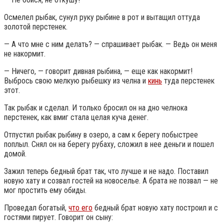
Осмелел рыбак, сунул руку рыбине в рот и вытащил оттуда
золотой перстенек.
— А что мне с ним делать? — спрашивает рыбак. — Ведь он меня
не накормит.
— Ничего, — говорит дивная рыбина, — еще как накормит!
Выбрось свою мелкую рыбешку из челна и
кинь
туда перстенек
этот.
Так рыбак и сделал. И только бросил он на дно челнока
перстенек, как вмиг стала целая куча денег.
Отпустил рыбак рыбину в озеро, а сам к берегу побыстрее
поплыл. Снял он на берегу рубаху, сложил в нее деньги и пошел
домой.
Зажил теперь бедный брат так, что лучше и не надо. Поставил
новую хату и созвал гостей на новоселье. А брата не позвал — не
мог простить ему обиды.
Проведал богатый,
что его
бедный брат новую хату построил и с
гостями пирует. Говорит он сыну: