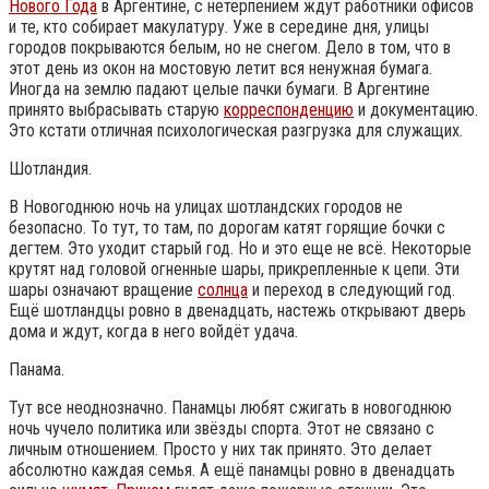
Нового Года
в Аргентине, с нетерпением ждут работники офисов
и те, кто собирает макулатуру. Уже в середине дня, улицы
городов покрываются белым, но не снегом. Дело в том, что в
этот день из окон на мостовую летит вся ненужная бумага.
Иногда на землю падают целые пачки бумаги. В Аргентине
принято выбрасывать старую
корреспонденцию
и документацию.
Это кстати отличная психологическая разгрузка для служащих.
Шотландия.
В Новогоднюю ночь на улицах шотландских городов не
безопасно. То тут, то там, по дорогам катят горящие бочки с
дегтем. Это уходит старый год. Но и это еще не всё. Некоторые
крутят над головой огненные шары, прикрепленные к цепи. Эти
шары означают вращение
солнца
и переход в следующий год.
Ещё шотландцы ровно в двенадцать, настежь открывают дверь
дома и ждут, когда в него войдёт удача.
Панама.
Тут все неоднозначно. Панамцы любят сжигать в новогоднюю
ночь чучело политика или звёзды спорта. Этот не связано с
личным отношением. Просто у них так принято. Это делает
абсолютно каждая семья. А ещё панамцы ровно в двенадцать