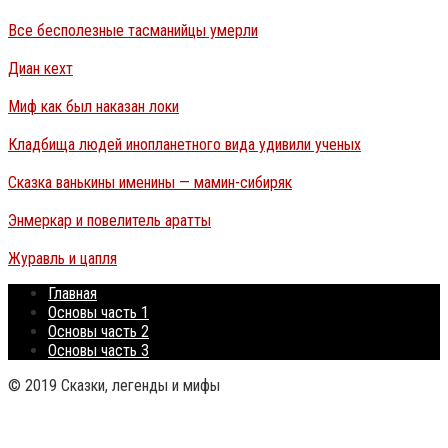
Все бесполезные тасманийцы умерли
Диан кехт
Миф как был наказан локи
Кладбища людей инопланетного вида удивили ученых
Сказка ванькины именины — мамин-сибиряк
Энмеркар и повелитель аратты
Журавль и цапля
Главная
Основы часть 1
Основы часть 2
Основы часть 3
© 2019 Сказки, легенды и мифы