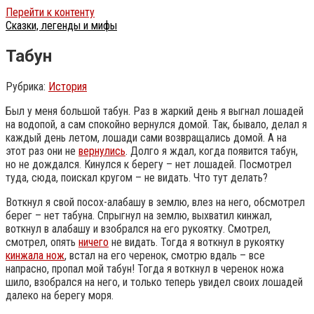
Перейти к контенту
Сказки, легенды и мифы
Табун
Рубрика:
История
Был у меня большой табун. Раз в жаркий день я выгнал лошадей
на водопой, а сам спокойно вернулся домой. Так, бывало, делал я
каждый день летом, лошади сами возвращались домой. А на
этот раз они не
вернулись
. Долго я ждал, когда появится табун,
но не дождался. Кинулся к берегу – нет лошадей. Посмотрел
туда, сюда, поискал кругом – не видать. Что тут делать?
Воткнул я свой посох-алабашу в землю, влез на него, обсмотрел
берег – нет табуна. Спрыгнул на землю, выхватил кинжал,
воткнул в алабашу и взобрался на его рукоятку.
Смотрел,
смотрел, опять
ничего
не видать. Тогда я воткнул в рукоятку
кинжала нож
, встал на его черенок, смотрю вдаль – все
напрасно, пропал мой табун! Тогда я воткнул в черенок ножа
шило, взобрался на него, и только теперь увидел своих лошадей
далеко на берегу моря.