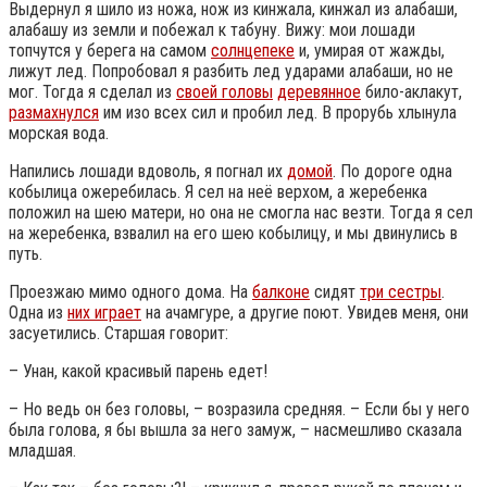
Выдернул я шило из ножа, нож из кинжала, кинжал из алабаши,
алабашу из земли и побежал к табуну. Вижу: мои лошади
топчутся у берега на самом
солнцепеке
и, умирая от жажды,
лижут лед. Попробовал я разбить лед ударами алабаши, но не
мог. Тогда я сделал из
своей головы
деревянное
било-аклакут,
размахнулся
им изо всех сил и пробил лед. В прорубь хлынула
морская вода.
Напились лошади вдоволь, я погнал их
домой
. По дороге одна
кобылица ожеребилась. Я сел на неё верхом, а жеребенка
положил на шею матери, но она не смогла нас везти. Тогда я сел
на жеребенка, взвалил на его шею кобылицу, и мы двинулись в
путь.
Проезжаю мимо одного дома. На
балконе
сидят
три сестры
.
Одна из
них играет
на ачамгуре, а другие поют. Увидев меня, они
засуетились. Старшая говорит:
– Унан, какой красивый парень едет!
– Но ведь он без головы, – возразила средняя. – Если бы у него
была голова, я бы вышла за него замуж, – насмешливо сказала
младшая.