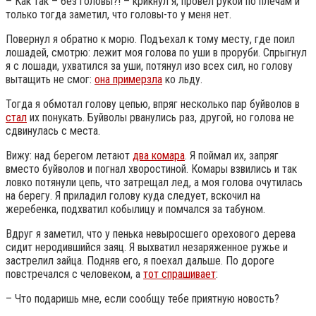
– Как так – без головы?! – крикнул я, провел рукой по плечам и
только тогда заметил, что головы-то у меня нет.
Повернул я обратно к морю. Подъехал к тому месту, где поил
лошадей, смотрю: лежит моя голова по уши в проруби. Спрыгнул
я с лошади, ухватился за уши, потянул изо всех сил, но голову
вытащить не смог:
она примерзла
ко льду.
Тогда я обмотал голову цепью, впряг несколько пар буйволов в
стал
их понукать. Буйволы рванулись раз, другой, но голова не
сдвинулась с места.
Вижу: над берегом летают
два комара
. Я поймал их, запряг
вместо буйволов и погнал хворостиной. Комары взвились и так
ловко потянули цепь, что затрещал лед, а моя голова очутилась
на берегу. Я приладил голову куда следует, вскочил на
жеребенка, подхватил кобылицу и помчался за табуном.
Вдруг я заметил, что у пенька невыросшего орехового дерева
сидит неродившийся заяц. Я выхватил незаряженное ружье и
застрелил зайца. Подняв его, я поехал дальше. По дороге
повстречался с человеком, а
тот спрашивает
:
– Что подаришь мне, если сообщу тебе приятную новость?