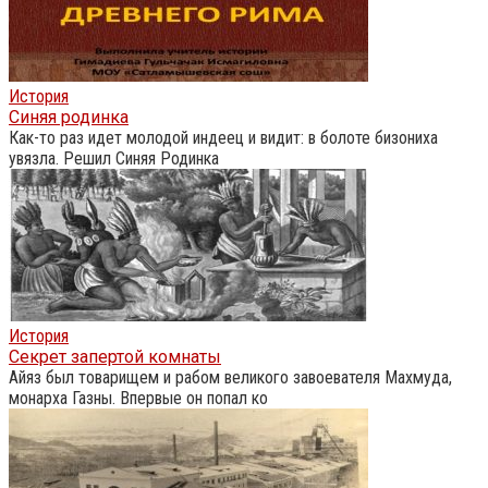
История
Синяя родинка
Как-то раз идет молодой индеец и видит: в болоте бизониха
увязла. Решил Синяя Родинка
История
Секрет запертой комнаты
Айяз был товарищем и рабом великого завоевателя Махмуда,
монарха Газны. Впервые он попал ко