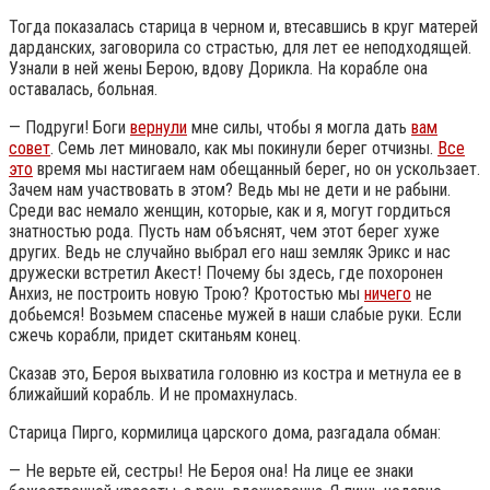
Тогда показалась старица в черном и, втесавшись в круг матерей
дарданских, заговорила со страстью, для лет ее неподходящей.
Узнали в ней жены Берою, вдову Дорикла. На корабле она
оставалась, больная.
— Подруги! Боги
вернули
мне силы, чтобы я могла дать
вам
совет
. Семь лет миновало, как мы покинули берег отчизны.
Все
это
время мы настигаем нам обещанный берег, но он ускользает.
Зачем нам участвовать в этом? Ведь мы не дети и не рабыни.
Среди вас немало женщин, которые, как и я, могут гордиться
знатностью рода. Пусть нам объяснят, чем этот берег хуже
других. Ведь не случайно выбрал его наш земляк Эрикс и нас
дружески встретил Акест! Почему бы здесь, где похоронен
Анхиз, не построить новую Трою? Кротостью мы
ничего
не
добьемся! Возьмем спасенье мужей в наши слабые руки. Если
сжечь корабли, придет скитаньям конец.
Сказав это, Бероя выхватила головню из костра и метнула ее в
ближайший корабль. И не промахнулась.
Старица Пирго, кормилица царского дома, разгадала обман:
— Не верьте ей, сестры! Не Бероя она! На лице ее знаки