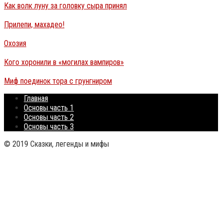
Как волк луну за головку сыра принял
Прилепи, махадео!
Охозия
Кого хоронили в «могилах вампиров»
Миф поединок тора с грунгниром
Главная
Основы часть 1
Основы часть 2
Основы часть 3
© 2019 Сказки, легенды и мифы