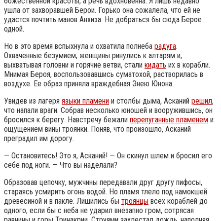
божественной красоты, а речь вдохновенна. Я лишь недавно
ушла от захворавшей Берои. Горько она сожалела, что ей не
удастся почтить манов Анхиза. Не добраться бы сюда Берое
одной.
Но в это время вспыхнула и охватила полнеба
радуга
.
Охваченные безумием, женщины ринулись к алтарям и,
выхватывая головни и горячие ветви, стали
кидать
их в корабли.
Мнимая Бероя, воспользовавшись суматохой, растворилась в
воздухе. Ее образ приняла враждебная Энею Юнона.
Увидев из лагеря
языки пламени
и столбы дыма, Асканий
решил
,
что напали враги. Собрав несколько юношей и вооружившись, он
бросился к берегу. Навстречу бежали
перепуганные пламенем
и
ощущением вины троянки. Поняв, что произошло, Асканий
преградил им дорогу.
— Остановитесь! Это я, Асканий! — Он скинул шлем и бросил его
себе под ноги. — Что вы наделали?
Образовав цепочку, мужчины передавали друг другу пифосы,
стараясь усмирить огонь водой. Но пламя тлело под намокшей
древесиной и в пакле. Лишились бы
троянцы
всех кораблей до
одного, если бы с неба не ударил внезапно гром, сотрясая
равнины и горы Тринакрии. Струями захлестал дождь, наполняя