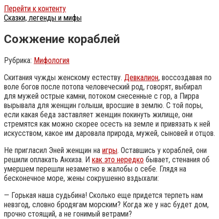
Перейти к контенту
Сказки, легенды и мифы
Сожжение кораблей
Рубрика:
Мифология
Скитания чужды женскому естеству.
Девкалион
, воссоздавая по
воле богов после потопа человеческий род, говорят, выбирал
для мужей острые камни, потоком снесенные с гор, а Пирра
вырывала для женщин голыши, вросшие в землю. С той поры,
если какая беда заставляет женщин покинуть жилище, они
стремятся как можно скорее осесть на земле и привязать к ней
искусством, какое им даровала природа, мужей, сыновей и отцов.
Не пригласил Эней женщин на
игры
. Оставшись у кораблей, они
решили оплакать Анхиза. И
как это нередко
бывает, стенания об
умершем перешли незаметно в жалобы о себе.
Глядя на
бесконечное море, жены сокрушенно вздыхали:
— Горькая наша судьбина! Сколько еще придется терпеть нам
невзгод, словно бродягам морским? Когда же у нас будет дом,
прочно стоящий, а не гонимый ветрами?