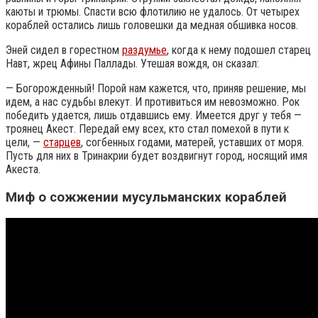
каюты и трюмы. Спасти всю флотилию не удалось. От четырех
кораблей остались лишь головешки да медная обшивка носов.
Эней сидел в горестном
раздумье
, когда к нему подошел старец
Навт, жрец Афины Паллады. Утешая вождя, он сказал:
— Богорожденный! Порой нам кажется, что, приняв решение, мы
идем, а нас судьбы влекут. И противиться им невозможно. Рок
победить удается, лишь отдавшись ему. Имеется друг у тебя —
троянец Акест. Передай ему всех, кто стал помехой в пути к
цели, —
старцев
, согбенных годами, матерей, уставших от моря.
Пусть для них в Тринакрии будет воздвигнут город, носящий имя
Акеста.
Миф о сожжении мусульманских кораблей