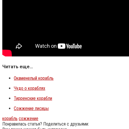
Читать еще…
Окаменелый корабль
Чудо о кораблях
Тирренские корабли
Сожжение лисицы
корабль
сожжение
Понравилась статья? Поделиться с друзьями: