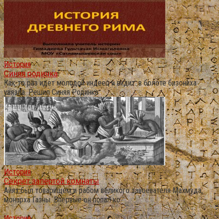
История
Синяя родинка
Как-то раз идет молодой индеец и видит: в болоте бизониха
увязла. Решил Синяя Родинка
История
Секрет запертой комнаты
Айяз был товарищем и рабом великого завоевателя Махмуда,
монарха Газны. Впервые он попал ко
История