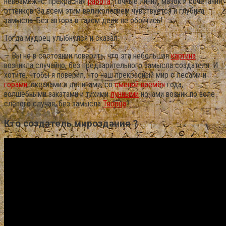
невозможно: прекрасная
работа
, точные линии, мазок и сочетания
оттенков. За всем этим великолепием чувствуется и глубина
замысла. Без автора в таком деле не обойтись!
Тогда мудрец улыбнулся и сказал:
— Вы не в состоянии поверить, что эта небольшая
картина
возникла случайно, без предварительного замысла создателя. И
хотите, чтобы я поверил, что наш прекрасный мир с лесами и
горами
, океанами и долинами, со
сменой времён
года,
волшебными закатами и тихими
лунными
ночами возник по воле
слепого случая, без замысла
Творца
?
Кто создатель мироздания ?