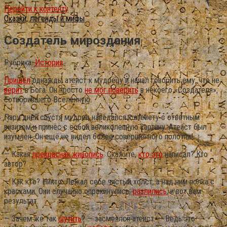
Перейти к контенту
Сказки, легенды и мифы
Создатель мироздания
Рубрика:
История
Пришёл
однажды атеист к мудрецу и начал говорить ему, что не
верит
в Бога. Он просто
не мог поверить
в некоего «Создателя»,
сотворившего Вселенную.
Пару дней спустя мудрец наведался к атеисту с ответным
визитом и принёс с собой великолепную картину. Атеист был
изумлён. Он ещё не видел более совершенного полотна!
— Какая
прекрасная живопись
. Скажите,
кто это
написал? Кто
автор?
— Как кто? Никто. Лежал себе чистый холст, а над ним полка с
красками. Они случайно опрокинулись,
разлились
, и вот вам
результат.
— Зачем же так
шутить
? — засмеялся атеист. — Ведь это