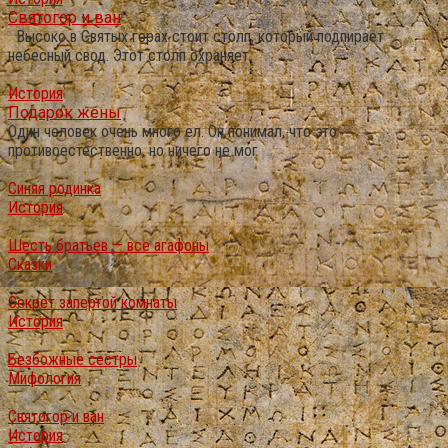
Святогор и ван
Высоко в Святых горах стоит столп, который подпирает
небесный свод. Этот столп охраняет
История
Подарок жены
Один человек очень много ел. Он понимал, что это
противоестественно, но ничего не мог
Синяя родинка
История
Шесть братьев — все агафоны
Сказки
Секрет запертой комнаты
История
Безбожные сестры
Мифология
Святогор и ван
История