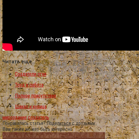
Читать еще…
Создатели огня
Труд и работа
Полное присутствие
Шакал и курица
мироздание
создатель
Понравилась статья? Поделиться с друзьями:
Вам также может быть интересно