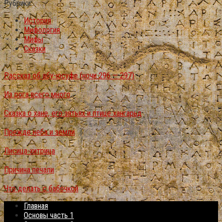
Рубрики
История
Мифология
Мифы
Сказки
Рассказ об абу-юсуфе (ночи 296 — 297)
Из рога всего много
Сказка о хане, его зятьях и птице хангарьд
Прежде неба и земли
Лисица-хитрица
Причина печали
Что делать с бабочкой
Главная
Основы часть 1