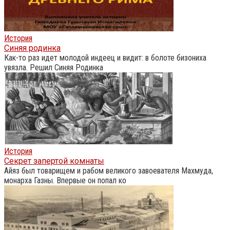
История
Синяя родинка
Как-то раз идет молодой индеец и видит: в болоте бизониха
увязла. Решил Синяя Родинка
История
Секрет запертой комнаты
Айяз был товарищем и рабом великого завоевателя Махмуда,
монарха Газны. Впервые он попал ко