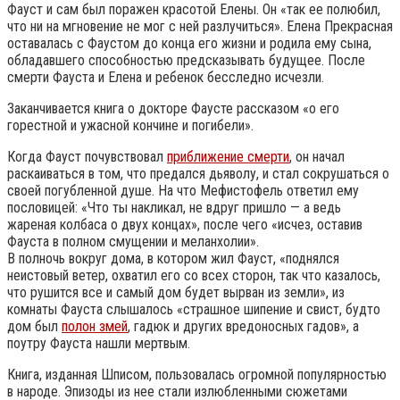
Фауст и сам был поражен красотой Елены. Он «так ее полюбил,
что ни на мгновение не мог с ней разлучиться». Елена Прекрасная
оставалась с Фаустом до конца его жизни и родила ему сына,
обладавшего способностью предсказывать будущее. После
смерти Фауста и Елена и ребенок бесследно исчезли.
Заканчивается книга о докторе Фаусте рассказом «о его
горестной и ужасной кончине и погибели».
Когда Фауст почувствовал
приближение смерти
, он начал
раскаиваться в том, что предался дьяволу, и стал сокрушаться о
своей погубленной душе. На что Мефистофель ответил ему
пословицей: «Что ты накликал, не вдруг пришло — а ведь
жареная колбаса о двух концах», после чего «исчез, оставив
Фауста в полном смущении и меланхолии».
В полночь вокруг дома, в котором жил Фауст, «поднялся
неистовый ветер, охватил его со всех сторон, так что казалось,
что рушится все и самый дом будет вырван из земли», из
комнаты Фауста слышалось «страшное шипение и свист, будто
дом был
полон змей
, гадюк и других вредоносных гадов», а
поутру Фауста нашли мертвым.
Книга, изданная Шписом, пользовалась огромной популярностью
в народе. Эпизоды из нее стали излюбленными сюжетами