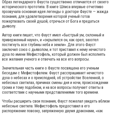
Образ легендарного Фауста существенно отличается от своего
исторического прототипа. В книге Шписа впервые отчетливо
прозвучала основная идея легенды о докторе Фаусте — жажда
познания, для удовлетворения которой ученый готов
пожертвовать своей душой, отречься от Бога и предаться
дьяволу.
Автор книги пишет, что Фауст имел «быстрый ум, склонный и
приверженный науке», и «окрылился он, как орел, захотел
постигнуть все глубины неба и земли». Для этого Фауст
заключил союз с дьяволом, и тот приставил к нему нечистого
духа по имени Мефистофель, который должен был исполнять
все желания ученого и отвечать на все его вопросы.
Значительная часть книги о Фаусте посвящена его ученым
беседам с Мефистофелем. Фауст расспрашивает нечистого
духа о небесах и о преисподней, об устройстве Вселенной, о
небесных светилах, причинах смены дня и ночи, происхождении
грома и тому подобном, и на все вопросы получает ответы в
соответствии с научными представлениями того времени.
Чтобы расширить свои познания, Фауст пожелал увидеть вблизи
небесные светила. Мефистофель предоставил в его
распоряжение повозку, запряженную двумя драконами, «как