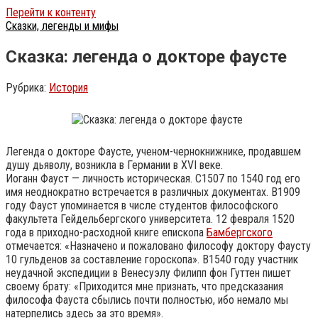
Перейти к контенту
Сказки, легенды и мифы
Сказка: легенда о докторе фаусте
Рубрика:
История
Легенда о докторе Фаусте, ученом-чернокнижнике, продавшем
душу дьяволу, возникла в Германии в XVI веке.
Иоганн Фауст — личность историческая. С1507 по 1540 год его
имя неоднократно встречается в различных документах. В1909
году Фауст упоминается в числе студентов философского
факультета Гейдельбергского университета. 12 февраля 1520
года в приходно-расходной книге епископа
Бамбергского
отмечается: «Назначено и пожаловано философу доктору Фаусту
10 гульденов за составление гороскопа». В1540 году участник
неудачной экспедиции в Венесуэлу Филипп фон Гуттен пишет
своему брату: «Приходится мне признать, что предсказания
философа Фауста сбылись почти полностью, ибо немало мы
натерпелись здесь за это время».