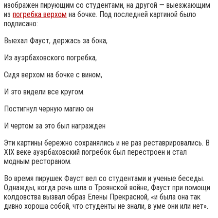
изображен пирующим со студентами, на другой — выезжающим
из
погребка верхом
на бочке. Под последней картиной было
подписано:
Выехал Фауст, держась за бока,
Из ауэрбаховского погребка,
Сидя верхом на бочке с вином,
И это видели все кругом.
Постигнул черную магию он
И чертом за это был награжден
Эти картины бережно сохранялись и не раз реставрировались. В
XIX веке ауэрбаховский погребок был перестроен и стал
модным рестораном.
Во время пирушек Фауст вел со студентами и ученые беседы.
Однажды, когда речь шла о Троянской войне, Фауст при помощи
колдовства вызвал образ Елены Прекрасной, «и была она так
дивно хороша собой, что студенты не знали, в уме они или нет».