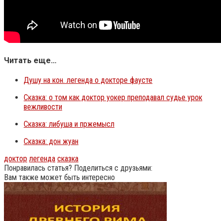
Читать еще…
Душу на кон. легенда о докторе фаусте
Сказка: о том как доктор уокер преподавал судье урок
вежливости
Сказка: либуша и пржемысл
Сказка: дон жуан
доктор
легенда
сказка
Понравилась статья? Поделиться с друзьями:
Вам также может быть интересно