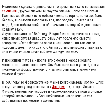
Реальность сделки с дьяволом в то время ни у кого не вызывала
сомнений
. Другой знакомый Фауста, ученый-богослов Иоганн
Гаст, писал: «Были у него собака и конь, которые, полагаю, были
бесами, ибо могли выполнять все, что угодно. Слыхал я от
людей, что собака иной раз оборачивалась слугой и доставляла
хозяину еду».
Фауст скончался в 1540 году. В одной из исторических хроник,
написанных спустя двадцать семь лет после его смерти,
говорится: «Этот Фауст за свою жизнь совершил так много
чудесных дел, что их хватило бы на сочинения целого трактата,
но в конце концов нечистый все же удушил его».
И при жизни Фауста, и после его смерти в народе ходило
множестве рассказов о нем. Они бытовали как в устной, так и в
письменной форме, причем эти записи считались заметками
самого Фауста.
В1587 году во Франкфурте-на-Майне книгоиздатель Иоганн Шпис
выпустил книгу под названием «
История
о докторе Иоганне
Фаусте, знаменитом чародее и чернокнижнике», в подзаголовке
которой указывалось: «Большей частью извлечено из его
собственных посмертных сочинений».