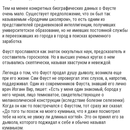
Тем на менее конкретных биографических данных о Фаусте
очень мало. Существует предположение, что он был так
называемым «бродячим школяром», то есть одним из
представителей средневековой интеллигенции, получивших
университетское образование, но не имевших постоянной службы
и переезжавших из города в город в поисках временного
заработка.
Фауст прославился как знаток оккультных наук, предсказатель и
составитель гороскопов. Но в высших ученых кругах о нем
отзывались скептически, называя хвастуном и невеждой.
Легенда о том, что Фауст продал душу дьяволу, возникла еще
при его жизни. Сам Фауст не опровергал этих слухов, а, напротив,
поддерживал. Один из современников Фауста, знавший его лично
врач Иоганн Вир, пишет: «Есть у меня один знакомый, борода у
него черная, лицо темноватое, свидетельствующее о
меланхолической конструкции (вследствие болезни селезенки).
Когда он как-то повстречался с Фаустом, тот сразу же сказал:
«До того ты похож на моего куманька, что я даже посмотрел
тебе на ноги, не увижу ли длинных когтей». Это он принял его за
дьявола, которого поджидал к себе и обычно называл
куманьком.