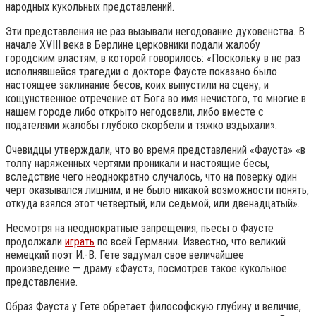
народных кукольных представлений.
Эти представления не раз вызывали негодование духовенства. В
начале XVIII века в Берлине церковники подали жалобу
городским властям, в которой говорилось: «Поскольку в не раз
исполнявшейся трагедии о докторе Фаусте показано было
настоящее заклинание бесов, коих выпустили на сцену, и
кощунственное отречение от Бога во имя нечистого, то многие в
нашем городе либо открыто негодовали, либо вместе с
подателями жалобы глубоко скорбели и тяжко вздыхали».
Очевидцы утверждали, что во время представлений «Фауста» «в
толпу наряженных чертями проникали и настоящие бесы,
вследствие чего неоднократно случалось, что на поверку один
черт оказывался лишним, и не было никакой возможности понять,
откуда взялся этот четвертый, или седьмой, или двенадцатый».
Несмотря на неоднократные запрещения, пьесы о Фаусте
продолжали
играть
по всей Германии. Известно, что великий
немецкий поэт И.-В. Гете задумал свое величайшее
произведение — драму «Фауст», посмотрев такое кукольное
представление.
Образ Фауста у Гете обретает философскую глубину и величие,