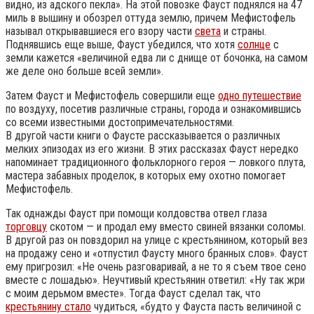
видно, из адского пекла». На этой повозке Фауст поднялся на 47
миль в вышину и обозрел оттуда землю, причем Мефистофель
называл открывавшиеся его взору части
света
и страны.
Поднявшись еще выше, Фауст убедился, что хотя
солнце
с
земли кажется «величиной едва ли с днище от бочонка, на самом
же деле оно больше всей земли».
Затем Фауст и Мефистофель совершили еще
одно путешествие
по воздуху, посетив различные страны, города и ознакомившись
со всеми известными достопримечательностями.
В другой части книги о Фаусте рассказывается о различных
мелких эпизодах из его жизни. В этих рассказах Фауст нередко
напоминает традиционного фольклорного героя — ловкого плута,
мастера забавных проделок, в которых ему охотно помогает
Мефистофель.
Так однажды Фауст при помощи колдовства отвел глаза
торговцу
скотом — и продал ему вместо свиней вязанки соломы.
В другой раз он повздорил на улице с крестьянином, который вез
на продажу сено и «отпустил Фаусту много бранных слов». Фауст
ему пригрозил: «Не очень разговаривай, а не то я съем твое сено
вместе с лошадью». Неучтивый крестьянин ответил: «Ну так жри
с моим дерьмом вместе». Тогда Фауст сделал так, что
крестьянину стало
чудиться, «будто у Фауста пасть величиной с