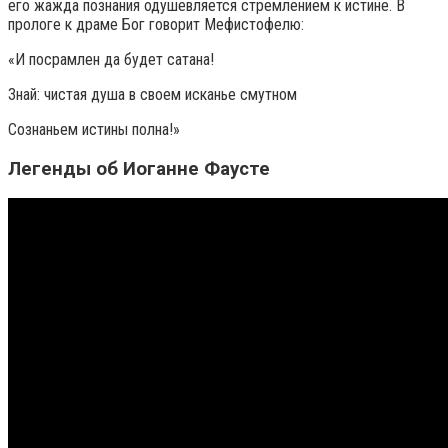
его жажда познания одушевляется стремлением к истине. В
прологе к драме Бог говорит Мефистофелю:
«И посрамлен да будет сатана!
Знай: чистая душа в своем исканье смутном
Сознаньем истины полна!»
Легенды об Иоганне Фаусте