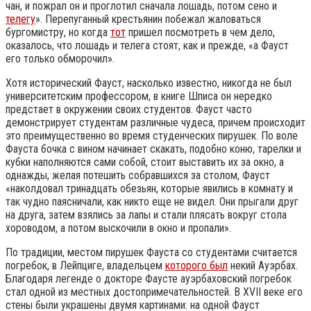
чан, и пожрал он и проглотил сначала лошадь, потом сено и
телегу
». Перепуганный крестьянин побежал жаловаться
бургомистру, но когда
тот
пришел посмотреть в чем дело,
оказалось, что лошадь и телега стоят, как и прежде, «а Фауст
его только обморочил».
Хотя исторический Фауст, насколько известно, никогда не был
университетским профессором, в книге Шписа он нередко
предстает в окружении своих студентов. Фауст часто
демонстрирует студентам различные чудеса, причем происходит
это преимущественно во время студенческих пирушек. По воле
Фауста бочка с вином начинает скакать, подобно коню, тарелки и
кубки наполняются сами собой, стоит выставить их за окно, а
однажды, желая потешить собравшихся за столом, Фауст
«наколдовал тринадцать обезьян, которые явились в комнату и
так чудно паясничали, как никто еще не видел. Они прыгали друг
на друга, затем взялись за лапы и стали плясать вокруг стола
хороводом, а потом выскочили в окно и пропали».
По традиции, местом пирушек Фауста со студентами считается
погребок, в Лейпциге, владельцем
которого был
некий Ауэрбах.
Благодаря легенде о докторе Фаусте ауэрбаховский погребок
стал одной из местных достопримечательностей. В XVII веке его
стены были украшены двумя картинами: на одной Фауст