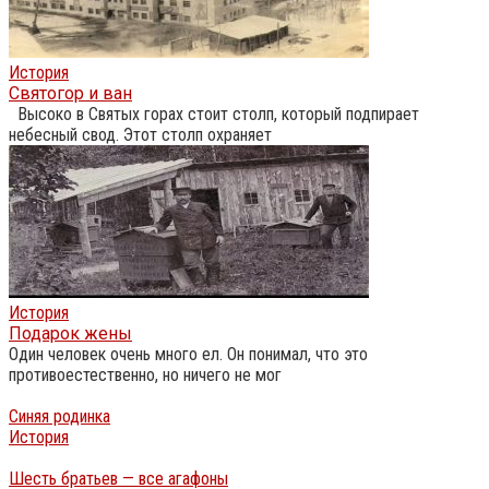
История
Святогор и ван
Высоко в Святых горах стоит столп, который подпирает
небесный свод. Этот столп охраняет
История
Подарок жены
Один человек очень много ел. Он понимал, что это
противоестественно, но ничего не мог
Синяя родинка
История
Шесть братьев — все агафоны