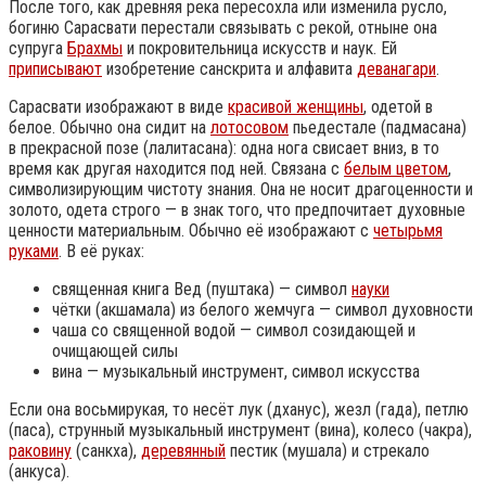
После того, как древняя река пересохла или изменила русло,
богиню Сарасвати перестали связывать с рекой, отныне она
супруга
Брахмы
и покровительница искусств и наук. Ей
приписывают
изобретение санскрита и алфавита
деванагари
.
Сарасвати изображают в виде
красивой женщины
, одетой в
белое. Обычно она сидит на
лотосовом
пьедестале (падмасана)
в прекрасной позе (лалитасана): одна нога свисает вниз, в то
время как другая находится под ней. Связана с
белым цветом
,
символизирующим чистоту знания. Она не носит драгоценности и
золото, одета строго — в знак того, что предпочитает духовные
ценности материальным. Обычно её изображают с
четырьмя
руками
. В её руках:
священная книга Вед (пуштака) — символ
науки
чётки (акшамала) из белого жемчуга — символ духовности
чаша со священной водой — символ созидающей и
очищающей силы
вина — музыкальный инструмент, символ искусства
Если она восьмирукая, то несёт лук (дханус), жезл (гада), петлю
(паса), струнный музыкальный инструмент (вина), колесо (чакра),
раковину
(санкха),
деревянный
пестик (мушала) и стрекало
(анкуса).