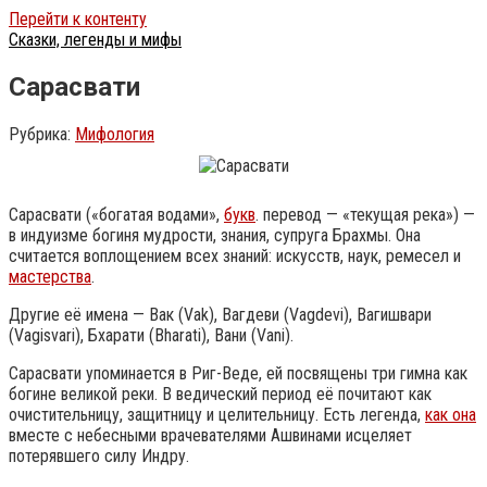
Перейти к контенту
Сказки, легенды и мифы
Сарасвати
Рубрика:
Мифология
Сарасвати («богатая водами»,
букв
. перевод — «текущая река») —
в индуизме богиня мудрости, знания, супруга Брахмы. Она
считается воплощением всех знаний: искусств, наук, ремесел и
мастерства
.
Другие её имена — Вак (Vak), Вагдеви (Vagdevi), Вагишвари
(Vagisvari), Бхарати (Bharati), Вани (Vani).
Сарасвати упоминается в Риг-Веде, ей посвящены три гимна как
богине великой реки. В ведический период её почитают как
очистительницу, защитницу и целительницу. Есть легенда,
как она
вместе с небесными врачевателями Ашвинами исцеляет
потерявшего силу Индру.