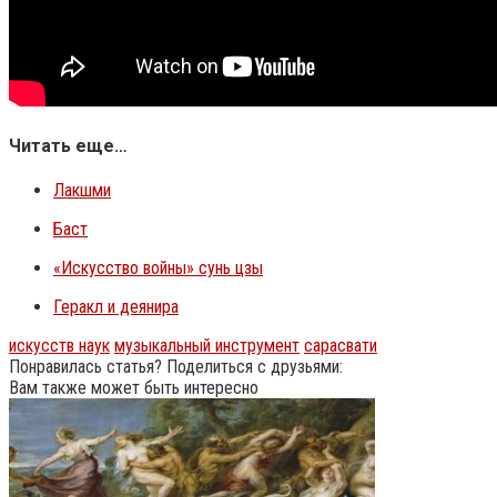
Читать еще…
Лакшми
Баст
«Искусство войны» сунь цзы
Геракл и деянира
искусств наук
музыкальный инструмент
сарасвати
Понравилась статья? Поделиться с друзьями:
Вам также может быть интересно