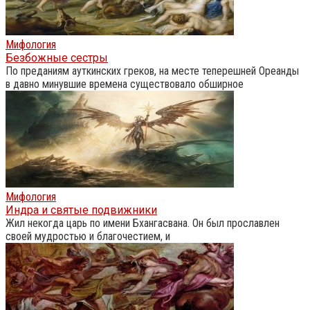
Мифология
Безбожные сестры
По преданиям ауткинских греков, на месте теперешней Ореанды
в давно минувшие времена существовало обширное
Мифология
Индра и святые подвижники
Жил некогда царь по имени Бхангасвана. Он был прославлен
своей мудростью и благочестием, и