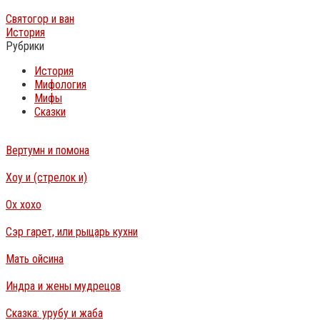
Святогор и ван
История
Рубрики
История
Мифология
Мифы
Сказки
Вертумн и помона
Хоу и (стрелок и)
Ох хохо
Сэр гарет, или рыцарь кухни
Мать ойсина
Индра и жены мудрецов
Сказка: урубу и жаба