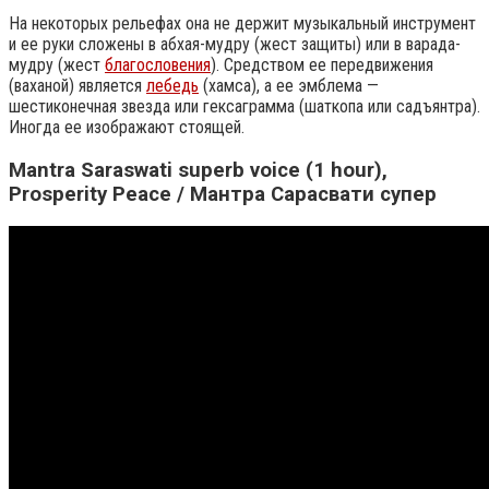
На некоторых рельефах она не держит музыкальный инструмент
и ее руки сложены в абхая-мудру (жест защиты) или в варада-
мудру (жест
благословения
). Средством ее передвижения
(ваханой) является
лебедь
(хамса), а ее эмблема —
шестиконечная звезда или гексаграмма (шаткопа или садъянтра).
Иногда ее изображают стоящей.
Mantra Saraswati superb voice (1 hour),
Prosperity Peace / Мантра Сарасвати супер