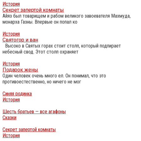
История
Секрет запертой комнаты
Айяз был товарищем и рабом великого завоевателя Махмуда,
монарха Газны. Впервые он попал ко
История
Святогор и ван
Высоко в Святых горах стоит столп, который подпирает
небесный свод. Этот столп охраняет
История
Подарок жены
Один человек очень много ел. Он понимал, что это
противоестественно, но ничего не мог
Синяя родинка
История
Шесть братьев — все агафоны
Сказки
Секрет запертой комнаты
История