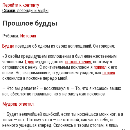
Перейти к контенту
Сказки, легенды и мифы
Прошлое будды
Рубрика:
История
Будда
поведал об одном из своих воплощений. Он говорил:
«В своём предыдущем воплощении я был невежественным
человеком.
Один
мудрец достиг
просветления
, поэтому я
отправился к нему. С почтительным поклоном я
припал
к его
ногам. Но, выпрямившись, с удивлением увидел, как
старик
склонился в поклоне передо мной.
— Что вы делаете? — воскликнул я. — То, что я касаюсь ваших
ног, абсолютно правильно, но я не заслужил поклонов.
Мудрец ответил
:
— Будет величайшей ошибкой, если ты коснёшься моих ног, а я
твоих — нет.
Потому что я — не кто иной, как часть тебя, но
немного ушедшая вперёд. Склоняясь к твоим стопам, я лишь