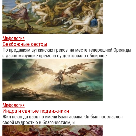
Мифология
Безбожные сестры
По преданиям ауткинских греков, на месте теперешней Ореанды
в давно минувшие времена существовало обширное
Мифология
Индра и святые подвижники
Жил некогда царь по имени Бхангасвана. Он был прославлен
своей мудростью и благочестием, и