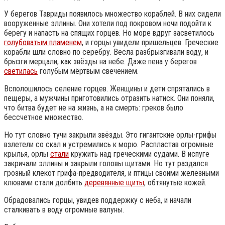
У берегов Тавриды появилось множество кораблей. В них сидели
вооруженные эллины. Они хотели под покровом ночи подойти к
берегу и напасть на спящих горцев. Но море вдруг засветилось
голубоватым пламенем
, и горцы увидели пришельцев. Греческие
корабли шли словно по серебру. Весла разбрызгивали воду, и
брызги мерцали, как звёзды на небе. Даже пена у берегов
светилась
голубым мёртвым свечением.
Всполошилось селение горцев. Женщины и дети спрятались в
пещеры, а мужчины приготовились отразить натиск. Они поняли,
что битва будет не на жизнь, а на смерть: греков было
бессчетное множество.
Но тут словно тучи закрыли звёзды. Это гигантские орлы-грифы
взлетели со скал и устремились к морю. Распластав огромные
крылья, орлы
стали
кружить над греческими судами. В испуге
закричали эллины и закрыли головы щитами. Но тут раздался
грозный клекот грифа-предводителя, и птицы своими железными
клювами стали долбить
деревянные щиты
, обтянутые кожей.
Обрадовались горцы, увидев поддержку с неба, и начали
сталкивать в воду огромные валуны.