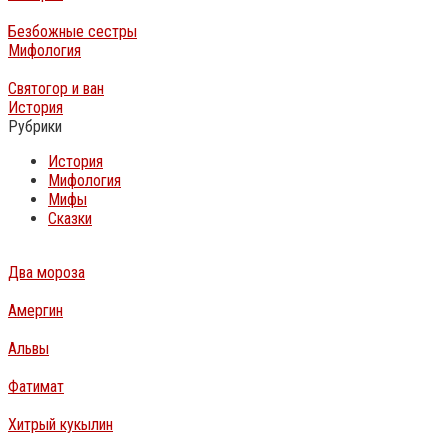
Безбожные сестры
Мифология
Святогор и ван
История
Рубрики
История
Мифология
Мифы
Сказки
Два мороза
Амергин
Альвы
Фатимат
Хитрый кукылин