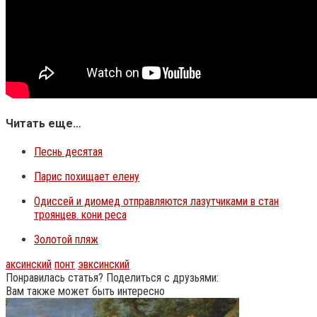
Читать еще…
Песнь десятая
Парис похищает елену
Одиссей и диомед отправляются лазутчиками в стан
троянцев. кони реса
Золотой пляж
аксинский
понт
эвксинский
Понравилась статья? Поделиться с друзьями:
Вам также может быть интересно