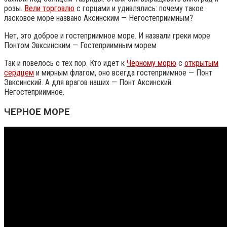
розы.
Вели торговлю
с горцами и удивлялись: почему такое
ласковое море названо Аксинским — Негостеприимным?
Нет, это доброе и гостеприимное море. И назвали греки море
Понтом Эвксинским — Гостеприимным морем
Так и повелось с тех пор. Кто идет к
Черному морю
с
открытым
сердцем
и мирным флагом, оно всегда гостеприимное — Понт
Эвксинский. А для врагов наших — Понт Аксинский.
Негостеприимное.
ЧЕРНОЕ МОРЕ