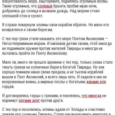
Взбунтовалось море, заштормило, поднялись огромные волны.
Такие огромные, что
солёные
брызги, пробив мрак ночи,
добрались до солнца и вызвали дождь. Над морем стоял
сплошной стон и грохот.
В страхе повернули эллины свои корабли обратно. Но мало кто
возвратился к своим берегам.
С тех пор греки стали называть это море Понтом Аксинским —
Негостеприимным морем. И наказали детям своим, чтоб никогда
не поднимали оружия против жителей Тавриды и никогда не
пытались пройти по Понту Аксинскому.
Мало ли, много ли прошло времени с тех пор, только снова стало
тянуть греков на солнечные берега богатой Тавриды. Но они
хорошо помнили наказ своих предков, и не тысячи кораблей
вышли в Понт Аксинский, а всего лишь пять. И сидели в них не
вооруженные воины, а мирные послы с богатыми
дарами для
горцев.
И договорились горцы с греками, и поклялись,
что никогда
не
поднимут
оружия друг
против друга.
С тех пор и поселились эллины вдали от Эллады и счастливо
зажили под солнцем Тавриды. Стали они выращивать виноград и