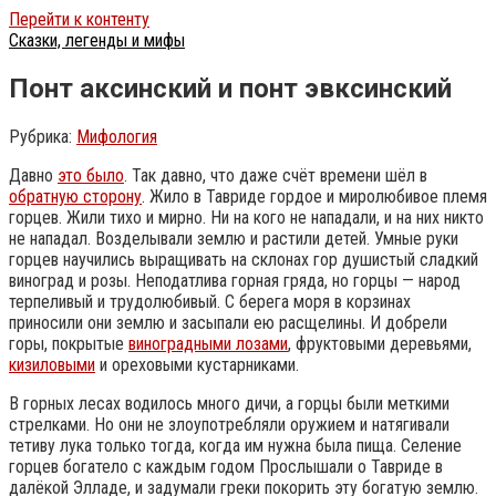
Перейти к контенту
Сказки, легенды и мифы
Понт аксинский и понт эвксинский
Рубрика:
Мифология
Давно
это было
. Так давно, что даже счёт времени шёл в
обратную сторону
. Жило в Тавриде гордое и миролюбивое племя
горцев. Жили тихо и мирно. Ни на кого не нападали, и на них никто
не нападал. Возделывали землю и растили детей. Умные руки
горцев научились выращивать на склонах гор душистый сладкий
виноград и розы. Неподатлива горная гряда, но горцы — народ
терпеливый и трудолюбивый. С берега моря в корзинах
приносили они землю и засыпали ею расщелины. И добрели
горы, покрытые
виноградными лозами
, фруктовыми деревьями,
кизиловыми
и ореховыми кустарниками.
В горных лесах водилось много дичи, а горцы были меткими
стрелками. Но они не злоупотребляли оружием и натягивали
тетиву лука только тогда, когда им нужна была пища. Селение
горцев богатело с каждым годом Прослышали о Тавриде в
далёкой Элладе, и задумали греки покорить эту богатую землю.