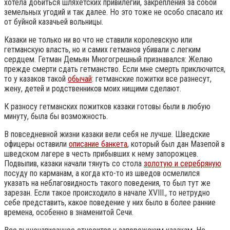
хотела добиться шляхетских привилегий, закрепления за собой
земельных угодий и так далее. Но это тоже не особо спасало их
от буйной казачьей вольницы.
Казаки не только ни во что не ставили королевскую или
гетманскую власть, но и самих гетманов убивали с легким
сердцем. Гетман Демьян Многогрешный признавался: Желаю
прежде смерти сдать гетманство. Если мне смерть приключится,
то у казаков такой
обычай
: гетманские пожитки все разнесут,
жену, детей и родственников моих нищими сделают.
К разносу гетманских пожитков казаки готовы были в любую
минуту, была бы возможность.
В повседневной жизни казаки вели себя не лучше. Шведские
офицеры оставили
описание банкета
, который был дан Мазепой в
шведском лагере в честь прибывших к нему запорожцев.
Подвыпив, казаки начали тянуть со стола
золотую и серебряную
посуду по карманам, а когда кто-то из шведов осмелился
указать на неблаговидность такого поведения, то был тут же
зарезан. Если такое происходило в начале XVIII., то нетрудно
себе представить, какое поведение у них было в более ранние
времена, особенно в знаменитой Сечи.