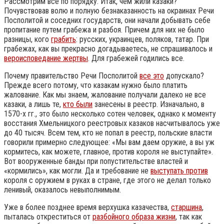
Рассмотрим все по порядку. Итак, чем жили казаки?
Почувствовав волю и полную безнаказанность на окраинах Речи
Посполитой и соседних государств, они начали добывать себе
пропитание путем грабежа и разбоя. Причем для них не было
разницы, кого
грабить
: русских, украинцев, поляков, татар. При
грабежах, как вы прекрасно догадываетесь, не спрашивалось и
вероисповедание жертвы
. Для грабежей годились все.
Почему правительство Речи Посполитой
все это
допускало?
Прежде всего потому, что казакам нужно было платить
жалование. Как мы знаем, жалование получали далеко не все
казаки, а лишь те,
кто были
занесены в реестр. Изначально, в
1570-х гг., это было несколько сотен человек, однако к моменту
восстания Хмельницкого реестровых казаков насчитывалось уже
до 40 тысяч. Всем тем, кто не попал в реестр, польские власти
говорили примерно следующее: «Мы вам даем оружие, а вы уж
кормитесь, как можете, главное, против короля не выступайте».
Вот вооруженные банды при попустительстве властей и
«кормились», как могли. Да и требование не
выступать против
короля с оружием в руках в стране, где этого не делал только
ленивый, оказалось невыполнимым.
Уже в более позднее время верхушка казачества,
старшина
,
пыталась откреститься от
разбойного образа жизни
, так как