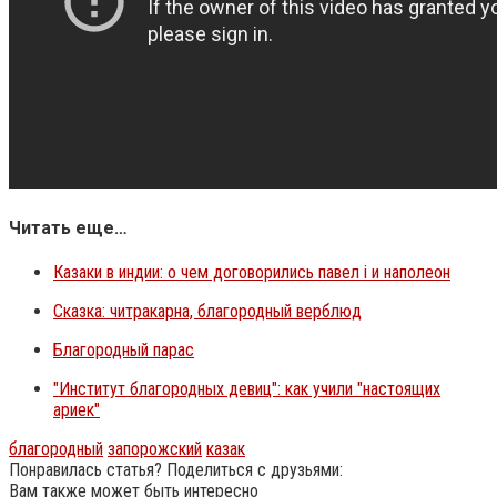
Читать еще…
Казаки в индии: о чем договорились павел i и наполеон
Сказка: читракарна, благородный верблюд
Благородный парас
"Институт благородных девиц": как учили "настоящих
ариек"
благородный
запорожский
казак
Понравилась статья? Поделиться с друзьями:
Вам также может быть интересно