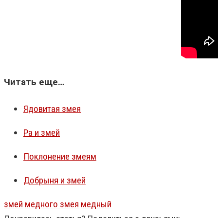
Читать еще…
Ядовитая змея
Ра и змей
Поклонение змеям
Добрыня и змей
змей
медного змея
медный