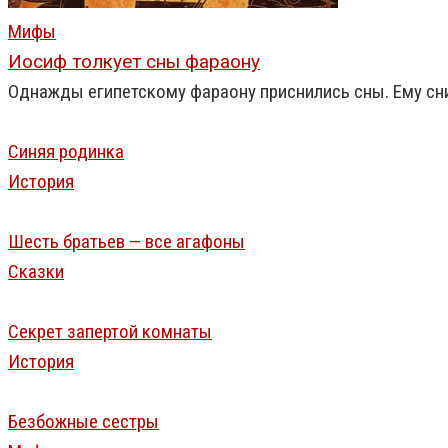
Мифы
Иосиф толкует сны фараону
Однажды египетскому фараону приснились сны. Ему снил
Синяя родинка
История
Шесть братьев — все агафоны
Сказки
Секрет запертой комнаты
История
Безбожные сестры