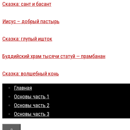
Сказка: сант и басант
Иисус – добрый пастырь
Сказка: глупый ишток
Буддийский храм тысячи статуй — прамбанан
Сказка: волшебный конь
Главная
Основы часть 1
Основы часть 2
Основы часть 3