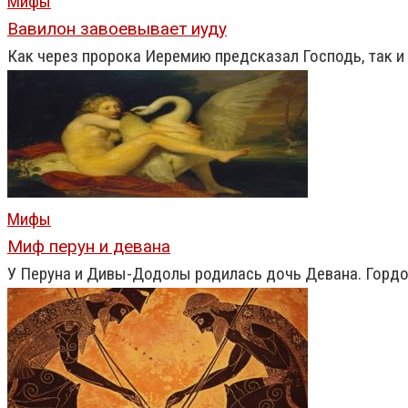
Мифы
Вавилон завоевывает иуду
Как через пророка Иеремию предсказал Господь, так и 
Мифы
Миф перун и девана
У Перуна и Дивы-Додолы родилась дочь Девана. Гордо