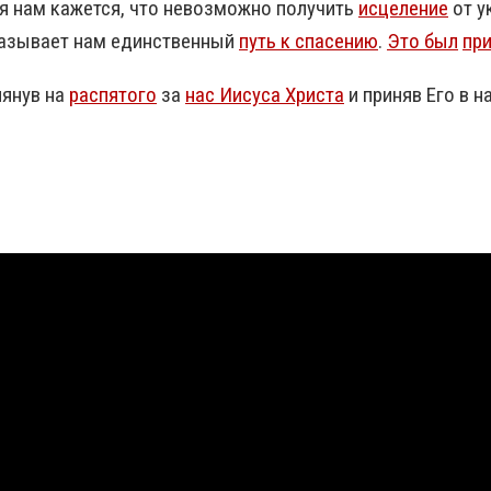
тя нам кажется, что невозможно получить
исцеление
от у
 указывает нам единственный
путь к спасению
.
Это был
пр
лянув на
распятого
за
нас Иисуса Христа
и приняв Его в н