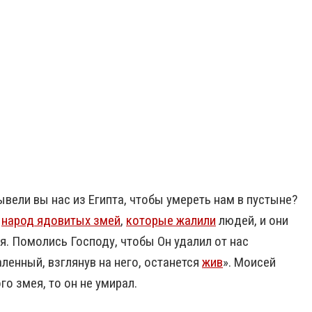
вели вы нас из Египта, чтобы умереть нам в пустыне?
а
народ ядовитых змей
,
которые жалили
людей, и они
я. Помолись Господу, чтобы Он удалил от нас
аленный, взглянув на него, останется
жив
».
Моисей
о змея, то он не умирал.