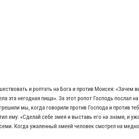
ествовать и роптать на Бога и против Моисея: «Зачем вы
ела эта негодная пища». За этот ропот Господь послал н
грешили мы, когда говорили против Господа и против теб
ил ему: «Сделай себе змея и выставь его на знамя, и уж
семи. Когда ужаленный змеей человек смотрел на медног