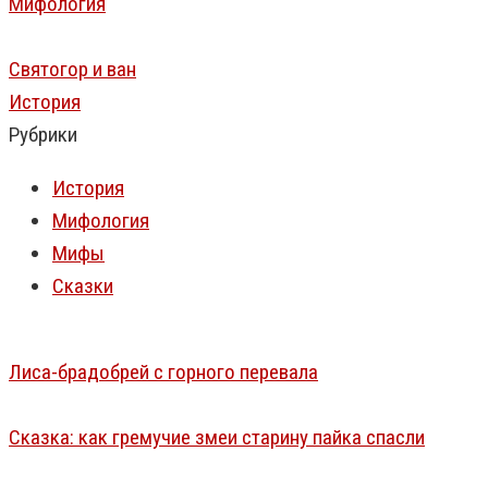
Мифология
Святогор и ван
История
Рубрики
История
Мифология
Мифы
Сказки
Лиса-брадобрей с горного перевала
Сказка: как гремучие змеи старину пайка спасли