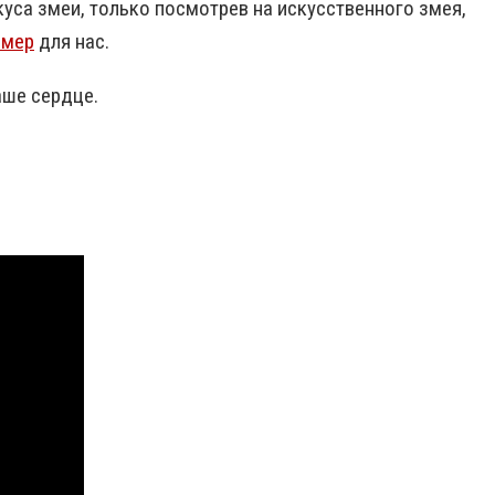
куса змеи, только посмотрев на искусственного змея,
имер
для нас.
аше сердце.