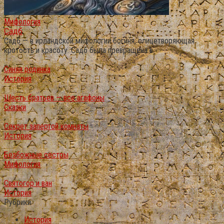
Мифология
Садб
Садб — в ирландской мифологии богиня, олицетворяющая
кротость и красоту. Садб была превращена в
Синяя родинка
История
Шесть братьев — все агафоны
Сказки
Секрет запертой комнаты
История
Безбожные сестры
Мифология
Святогор и ван
История
Рубрики
История