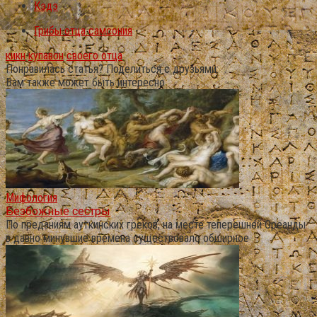
Кэдэ
Грибы отца самсония
кикн
купавон
своего отца
Понравилась статья? Поделиться с друзьями:
Вам также может быть интересно
Мифология
Безбожные сестры
По преданиям ауткинских греков, на месте теперешней Ореанды
в давно минувшие времена существовало обширное