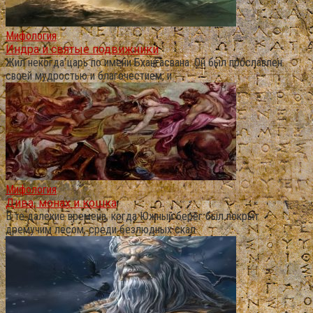
Мифология
Индра и святые подвижники
Жил некогда царь по имени Бхангасвана. Он был прославлен
своей мудростью и благочестием, и
Мифология
Дива, монах и кошка
В те далекие времена, когда Южный берег был покрыт
дремучим лесом, среди безлюдных скал