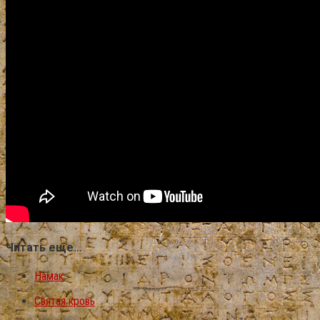
Читать еще…
Намак
Святая кровь