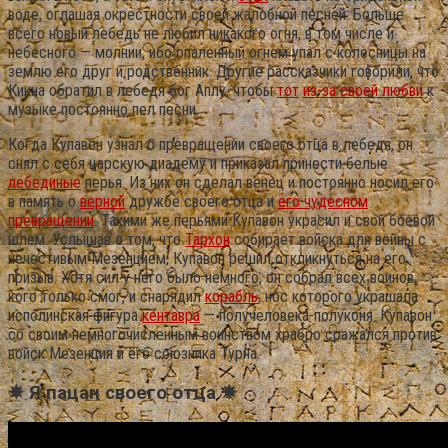
воде, оглашая окрестности своей жалобной песней. Больше
всего новый лебедь не любил никакого огня, в том числе и
небесного — молнии, ибо опаленный огнем упал с колесницы на
землю его друг и родственник. Другие рассказчики говорили, что
Кикна обратил в лебедя бог Аплу, чтобы
тот
из-за своей любви
к
музыке постоянно пел песни.
Когда Купавон узнал о превращении своего отца в лебедя, он
снял с себя царскую диадему и приказал принести белые
лебединые
перья. Из них он сделал венец и постоянно носил его
в память о
верной
дружбе своего отца и
его чудесном
превращении
. Такими же перьями Купавон украсил и свой боевой
шлем. Услышав о том, что
Тархон
собирает войска для войны с
нечестивым Мезенцием, Купавон решил откликнуться на его
призыв. Хотя сил у него было немного, он собрал всех воинов,
кого только смог, и снарядил
корабль
, нос которого украшала
исполинская фигура
кентавра
— получеловека-полуконя. Купавон
со своим немногочисленным воинством храбро сражался против
войск Мезенция и его союзника Турна.
✵ Я пацан своего отца ✵