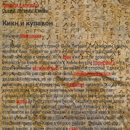
Перейти к контенту
Сказки, легенды и мифы
Кикн и купавон
Рубрика:
Мифология
Соседней с Этрурией страной была Лигурия. Лигурийским царем
являлся Кикн. Правил он долго и благополучно и прославился
своей любовью к музыке. Хотя
Кикн
уже достиг пожилого
возраста, он очень подружился с юным внуком
солнечного
бога,
родственником
которого был
с материнской стороны. Однажды
этот юноша, не рассчитав свои силы,
решил прокатиться
на
дедовой колеснице, но не справился с управлением и упал с
небесного свода. Разумеется, он
Разбился
насмерть. Когда Кикн
узнал об этом, его душу охватила глубокая печаль.
Он так
горевал, что забросил все дела своего царства и целыми днями
только
играл
на лире грустные песни, скорбя о погибшем друге.
Наконец он оставил царство своему сыну Купавону, а сам
отправился на берег реки Эридан, в воды которой упал и погиб в
них его юный друг. Там он столь безутешно выражал свое горе,
что Тиния превратил Кикна в белого лебедя. Лебедь сначала
взмыл в небо, а затем опустился и
стал
плавать по эриданской