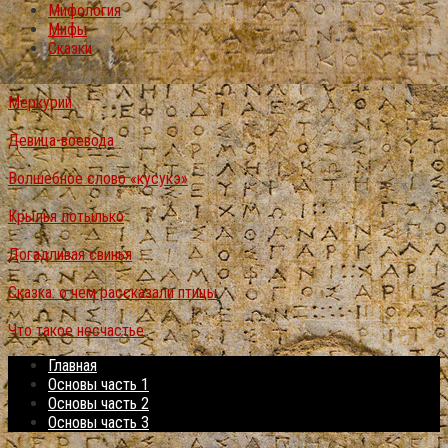
Мифология
Мифы
Сказки
Меркурий
Девица-воевода
Волшебное слово «кусукэ»
Крылья лотылько
Догадливая свинья
Сказка: о чем рассказали птицы
Что такое несчастье
Главная
Основы часть 1
Основы часть 2
Основы часть 3