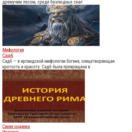
дремучим лесом, среди безлюдных скал
Мифология
Садб
Садб — в ирландской мифологии богиня, олицетворяющая
кротость и красоту. Садб была превращена в
Синяя родинка