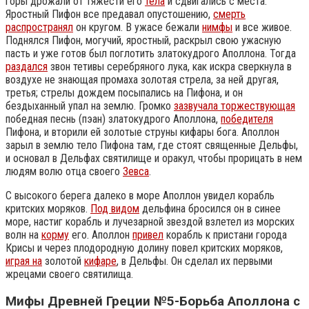
горы дрожали от тяжести его
тела
и сдвигались с места.
Яростный Пифон все предавал опустошению,
смерть
распространял
он кругом. В ужасе бежали
нимфы
и все живое.
Поднялся Пифон, могучий, яростный, раскрыл свою ужасную
пасть и уже готов был поглотить златокудрого Аполлона. Тогда
раздался
звон тетивы серебряного лука, как искра сверкнула в
воздухе не знающая промаха золотая стрела, за ней другая,
третья; стрелы дождем посыпались на Пифона, и он
бездыханный упал на землю. Громко
зазвучала торжествующая
победная песнь (пэан) златокудрого Аполлона,
победителя
Пифона, и вторили ей золотые струны кифары бога. Аполлон
зарыл в землю тело Пифона там, где стоят священные Дельфы,
и основал в Дельфах святилище и оракул, чтобы прорицать в нем
людям волю отца своего
Зевса
.
С высокого берега далеко в море Аполлон увидел корабль
критских моряков.
Под видом
дельфина бросился он в синее
море, настиг корабль и лучезарной звездой взлетел из морских
волн на
корму
его. Аполлон
привел
корабль к пристани города
Крисы и через плодородную долину повел критских моряков,
играя на
золотой
кифаре
, в Дельфы. Он сделал их первыми
жрецами своего святилища.
Мифы Древней Греции №5-Борьба Аполлона с