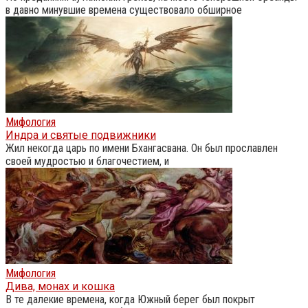
в давно минувшие времена существовало обширное
Мифология
Индра и святые подвижники
Жил некогда царь по имени Бхангасвана. Он был прославлен
своей мудростью и благочестием, и
Мифология
Дива, монах и кошка
В те далекие времена, когда Южный берег был покрыт