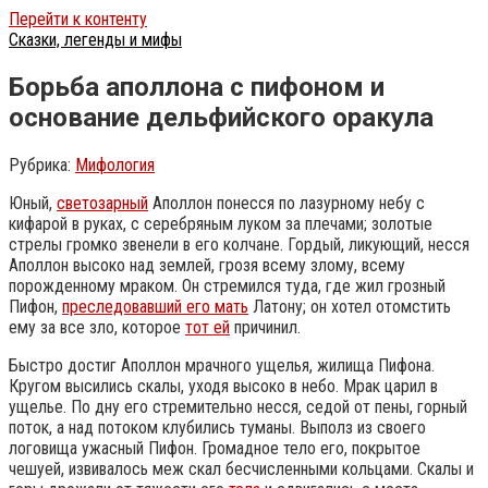
Перейти к контенту
Сказки, легенды и мифы
Борьба аполлона с пифоном и
основание дельфийского оракула
Рубрика:
Мифология
Юный,
светозарный
Аполлон понесся по лазурному небу с
кифарой в руках, с серебряным луком за плечами; золотые
стрелы громко звенели в его колчане. Гордый, ликующий, несся
Аполлон высоко над землей, грозя всему злому, всему
порожденному мраком. Он стремился туда, где жил грозный
Пифон,
преследовавший его мать
Латону; он хотел отомстить
ему за все зло, которое
тот ей
причинил.
Быстро достиг Аполлон мрачного ущелья, жилища Пифона.
Кругом высились скалы, уходя высоко в небо. Мрак царил в
ущелье. По дну его стремительно несся, седой от пены, горный
поток, а над потоком клубились туманы.
Выполз из своего
логовища ужасный Пифон. Громадное тело его, покрытое
чешуей, извивалось меж скал бесчисленными кольцами. Скалы и