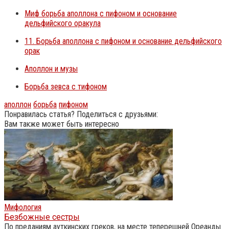
Миф борьба аполлона с пифоном и основание
дельфийского оракула
11. Борьба аполлона с пифоном и основание дельфийского
орак
Аполлон и музы
Борьба зевса с тифоном
аполлон
борьба
пифоном
Понравилась статья? Поделиться с друзьями:
Вам также может быть интересно
Мифология
Безбожные сестры
По преданиям ауткинских греков, на месте теперешней Ореанды