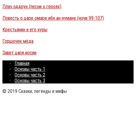
Плач оддрун (песни о героях)
Повесть о царе омаре ибн ан-нумане (ночи 99-107)
Крестьянин и его куры
Горшочек мёда
Завет царя иосии
Главная
Основы часть 1
Основы часть 2
Основы часть 3
© 2019 Сказки, легенды и мифы