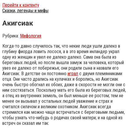
Перейти к контенту
Сказки, легенды и мифы
Акигсиак
Рубрика:
Мифология
Когда-то давно случилось так, что некие люди ушли далеко в
глубину фиорда ловить лосося, а в это время инландер украл
одну из женщин и увел ее далеко-далеко. Сама она была из
береговых людей, но после вышла замуж за человека, который
увез ее далеко от побережья; они родили сына и назвали его
Акигсиак. В детстве он постоянно
играл
с двумя племянниками
отца. Они часто дрались на кулачках и боролись, но Акигсиак
очень быстро обогнал их обоих; даже в скорости не могли они с
ним состязаться. Поскольку мать его была из береговых людей,
а отец из внутренних земель, он был меньше ее ростом; тем не
менее он вызывал у остальных людей уважение и страх и
считался силачом и великим охотником.
Акигсиак всегда
стремился как можно чаще встречаться с береговыми людьми,
чтобы узнать что-нибудь о родичах своей матери; и на одной из
встреч он сказал им так: