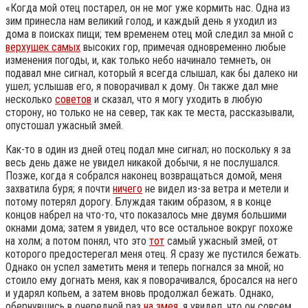
«Когда мой отец постарел, он не мог уже кормить нас. Одна из
зим принесла нам великий голод, и каждый день я уходил из
дома в поисках пищи; тем временем отец мой следил за мной с
верхушек самых
высоких гор, примечая одновременно любые
изменения погоды, и, как только небо начинало темнеть, он
подавал мне сигнал, который я всегда слышал, как бы далеко ни
ушел; услышав его, я поворачивал к дому. Он также дал мне
несколько
советов
и сказал, что я могу уходить в любую
сторону, но только не на север, так как те места, рассказывали,
опустошал ужасный змей.
Как-то в один из дней отец подал мне сигнал; но поскольку я за
весь день даже не увидел никакой добычи, я не послушался.
Позже, когда я собрался наконец возвращаться домой, меня
захватила буря; я почти
ничего
не видел из-за ветра и метели и
потому потерял дорогу. Блуждая таким образом, я в конце
концов набрел на что-то, что показалось мне двумя большими
окнами дома; затем я увидел, что все остальное вокруг похоже
на холм; а потом понял, что это
тот
самый ужасный змей, от
которого предостерегал меня отец. Я сразу же пустился бежать.
Однако он успел заметить меня и теперь погнался за мной; но
стоило ему догнать меня, как я поворачивался, бросался на него
и ударял копьем, а затем вновь продолжал бежать. Однако,
обернувшись в очередной раз
на змея
, я увидел, что он совсем