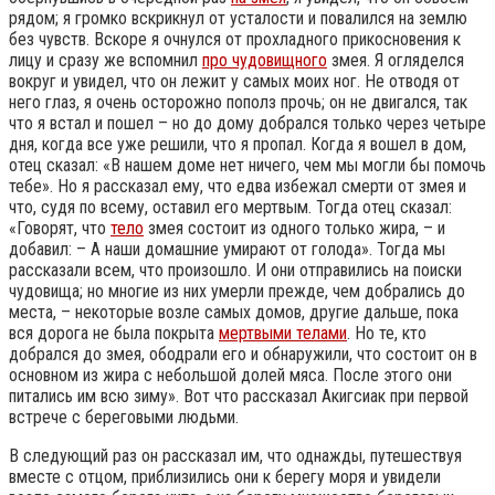
рядом; я громко вскрикнул от усталости и повалился на землю
без чувств. Вскоре я очнулся от прохладного прикосновения к
лицу и сразу же вспомнил
про чудовищного
змея. Я огляделся
вокруг и увидел, что он лежит у самых моих ног. Не отводя от
него глаз, я очень осторожно пополз прочь; он не двигался, так
что я встал и пошел – но до дому добрался только через четыре
дня, когда все уже решили, что я пропал. Когда я вошел в дом,
отец сказал: «В нашем доме нет ничего, чем мы могли бы помочь
тебе». Но я рассказал ему, что едва избежал смерти от змея и
что, судя по всему, оставил его мертвым. Тогда отец сказал:
«Говорят, что
тело
змея состоит из одного только жира, – и
добавил: – А наши домашние умирают от голода». Тогда мы
рассказали всем, что произошло. И они отправились на поиски
чудовища; но многие из них умерли прежде, чем добрались до
места, – некоторые возле самых домов, другие дальше, пока
вся дорога не была покрыта
мертвыми телами
. Но те, кто
добрался до змея, ободрали его и обнаружили, что состоит он в
основном из жира с небольшой долей мяса. После этого они
питались им всю зиму». Вот что рассказал Акигсиак при первой
встрече с береговыми людьми.
В следующий раз он рассказал им, что однажды, путешествуя
вместе с отцом, приблизились они к берегу моря и увидели