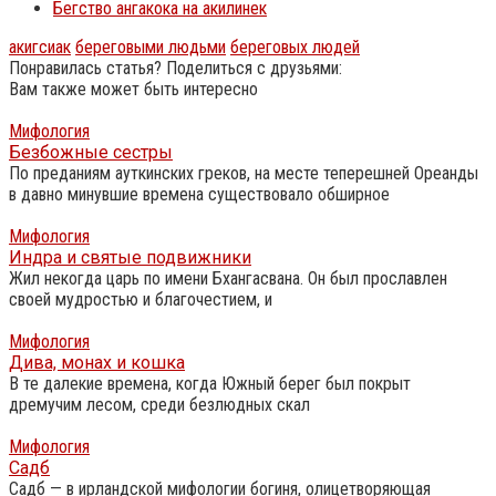
Бегство ангакока на акилинек
акигсиак
береговыми людьми
береговых людей
Понравилась статья? Поделиться с друзьями:
Вам также может быть интересно
Мифология
Безбожные сестры
По преданиям ауткинских греков, на месте теперешней Ореанды
в давно минувшие времена существовало обширное
Мифология
Индра и святые подвижники
Жил некогда царь по имени Бхангасвана. Он был прославлен
своей мудростью и благочестием, и
Мифология
Дива, монах и кошка
В те далекие времена, когда Южный берег был покрыт
дремучим лесом, среди безлюдных скал
Мифология
Садб
Садб — в ирландской мифологии богиня, олицетворяющая