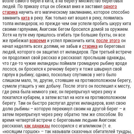
возле самого берега кита, а на берегу множество береговых
людей. По приказу отца он сбежал вниз и заставил
одного
старика
научить его магическому заклинанию, которое способно
заманить
кита
в реку. Как только кит вошел в реку, появилась
толпа инландеров; но прежде чем они успели пробить шкуру кита
своими гарпунами, Акигсиак бегом бросился домой за оружием.
Хотя на пути ему пришлось огибать три большие бухты, он все
же прибежал
вовремя
и успел прикончить кита;
после этого
он
начал наделять всех долями, не забыв и
старика
из береговых
людей, которого он защитил от инландеров. При третьей встрече
он продолжил свой рассказ и рассказал: прослышав однажды,
что где-то чужие инландеры поймали громадную рыбину вроде
лосося, он бросился к речному берегу и тоже швырнул свой
гарпун в рыбину; однако, поскольку спутников у него было
слишком мало, те, другие, стоявшие на противоположном берегу,
сумели утащить у них добычу. После этого он поспешил к месту,
где река была немного уже; он перепрыгнул через реку и
покатился кубарем, а затем встал на ноги на противоположном
берегу. Там он быстро распугал других инландеров, взял свою
долю рыбины – которую перекинул своим на другой берег – и
затем перепрыгнул через реку обратно тем же способом. Во
время четвертой встречи с береговыми людьми Акигсиак
рассказал,
как однажды
поссорился с игалиликом (т. е.
«носящим горшок» – так называли сказочных обитателей тундры,