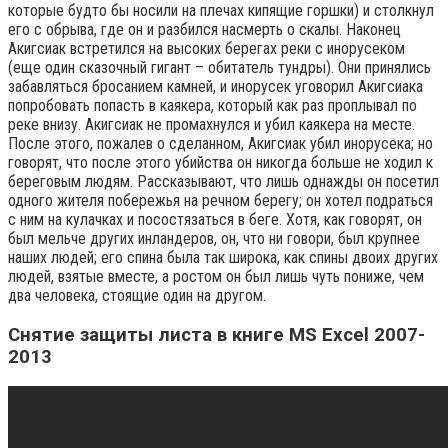
которые будто бы носили на плечах кипящие горшки) и столкнул
его с обрыва, где он и разбился насмерть о скалы. Наконец
Акигсиак встретился на высоких берегах реки с инорусеком
(еще один сказочный гигант – обитатель тундры). Они принялись
забавляться бросанием камней, и инорусек уговорил Акигсиака
попробовать попасть в каякера, который как раз проплывал по
реке внизу. Акигсиак не промахнулся и убил каякера на месте.
После этого, пожалев о сделанном, Акигсиак убил инорусека; но
говорят, что после этого убийства он никогда больше не ходил к
береговым людям. Рассказывают, что лишь однажды он посетил
одного жителя побережья на речном берегу; он хотел подраться
с ним на кулачках и посостязаться в беге. Хотя, как говорят, он
был мельче других инландеров, он, что ни говори, был крупнее
наших людей; его спина была так широка, как спины двоих других
людей, взятые вместе, а ростом он был лишь чуть пониже, чем
два человека, стоящие один на другом.
Снятие защиты листа в книге MS Excel 2007-
2013