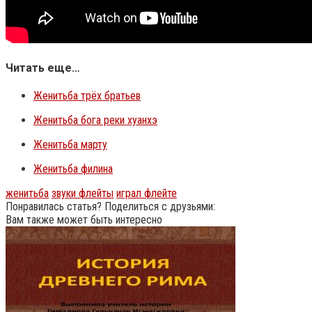
Читать еще…
Женитьба трёх братьев
Женитьба бога реки хуанхэ
Женитьба марту
Женитьба филина
женитьба
звуки флейты
играл флейте
Понравилась статья? Поделиться с друзьями:
Вам также может быть интересно