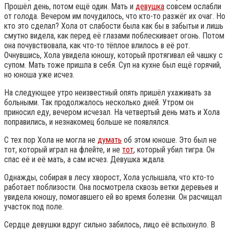
Прошёл день, потом ещё один. Мать и
девушка
совсем ослабли
от голода. Вечером им почудилось, что кто-то разжёг их очаг. Но
кто это сделал? Хола от слабости была как бы в забытьи и лишь
смутно видела, как перед её глазами поблескивает огонь. Потом
она почувствовала, как что-то тёплое влилось в её рот.
Очнувшись, Хола увидела юношу, который протягивал ей чашку с
супом. Мать тоже пришла в себя. Суп на кухне был ещё горячий,
но юноша уже исчез.
На следующее утро неизвестный опять пришёл ухаживать за
больными. Так продолжалось несколько дней. Утром он
приносил еду, вечером исчезал. На четвертый день мать и Хола
поправились, и незнакомец больше не появлялся.
С тех пор Хола не могла не
думать
об этом юноше. Это был не
тот, который играл на флейте, и не
тот
, который убил тигра. Он
спас её и её мать, а сам исчез. Девушка ждала.
Однажды, собирая в лесу хворост, Хола услышала, что кто-то
работает поблизости. Она посмотрела сквозь ветки деревьев и
увидела юношу, помогавшего ей во время болезни. Он расчищал
участок под поле.
Сердце девушки вдруг сильно забилось, лицо её вспыхнуло. В