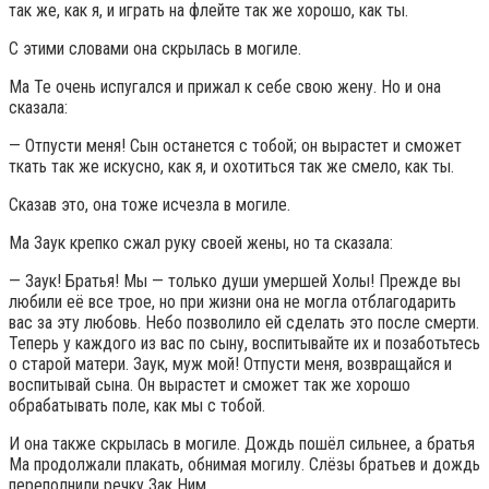
так же, как я, и играть на флейте так же хорошо, как ты.
С этими словами она скрылась в могиле.
Ма Те очень испугался и прижал к себе свою жену. Но и она
сказала:
— Отпусти меня! Сын останется с тобой; он вырастет и сможет
ткать так же искусно, как я, и охотиться так же смело, как ты.
Сказав это, она тоже исчезла в могиле.
Ма Заук крепко сжал руку своей жены, но та сказала:
— Заук! Братья! Мы — только души умершей Холы! Прежде вы
любили её все трое, но при жизни она не могла отблагодарить
вас за эту любовь. Небо позволило ей сделать это после смерти.
Теперь у каждого из вас по сыну, воспитывайте их и позаботьтесь
о старой матери. Заук, муж мой! Отпусти меня, возвращайся и
воспитывай сына. Он вырастет и сможет так же хорошо
обрабатывать поле, как мы с тобой.
И она также скрылась в могиле. Дождь пошёл сильнее, а братья
Ма продолжали плакать, обнимая могилу. Слёзы братьев и дождь
переполнили речку Зак Ним.