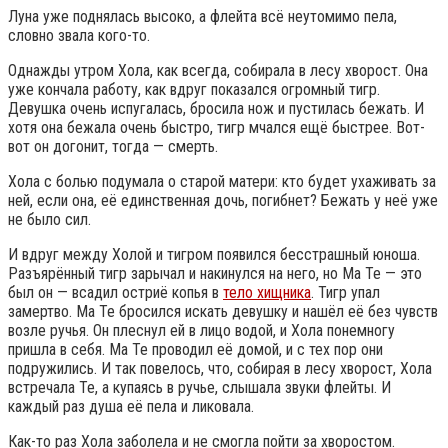
Луна уже поднялась высоко, а флейта всё неутомимо пела,
словно звала кого-то.
Однажды утром Хола, как всегда, собирала в лесу хворост. Она
уже кончала работу, как вдруг показался огромный тигр.
Девушка очень испугалась, бросила нож и пустилась бежать. И
хотя она бежала очень быстро, тигр мчался ещё быстрее. Вот-
вот он догонит, тогда — смерть.
Хола с болью подумала о старой матери: кто будет ухаживать за
ней, если она, её единственная дочь, погибнет? Бежать у неё уже
не было сил.
И вдруг между Холой и тигром появился бесстрашный юноша.
Разъярённый тигр зарычал и накинулся на него, но Ма Те — это
был он — всадил остриё копья в
тело хищника
. Тигр упал
замертво. Ма Те бросился искать девушку и нашёл её без чувств
возле ручья. Он плеснул ей в лицо водой, и Хола понемногу
пришла в себя. Ма Те проводил её домой, и с тех пор они
подружились. И так повелось, что, собирая в лесу хворост, Хола
встречала Те, а купаясь в ручье, слышала звуки флейты. И
каждый раз душа её пела и ликовала.
Как-то раз Хола заболела и не смогла пойти за хворостом.