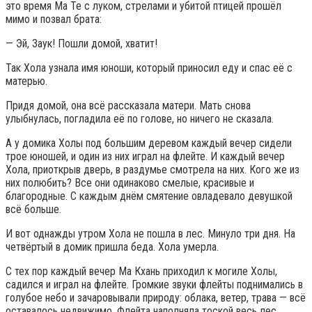
это время Ма Те с луком, стрелами и убитой птицей прошёл
мимо и позвал брата:
— Эй, Заук! Пошли домой, хватит!
Так Хола узнала имя юноши, который приносил еду и спас её с
матерью.
Придя домой, она всё рассказала матери. Мать снова
улыбнулась, погладила её по голове, но ничего не сказала.
А у домика Холы под большим деревом каждый вечер сидели
трое юношей, и один из них играл на флейте. И каждый вечер
Хола, приоткрыв дверь, в раздумье смотрела на них. Кого же из
них полюбить? Все они одинаково смелые, красивые и
благородные. С каждым днём смятение овладевало девушкой
всё больше.
И вот однажды утром Хола не пошла в лес. Минуло три дня. На
четвёртый в домик пришла беда. Хола умерла.
С тех пор каждый вечер Ма Кхань приходил к могиле Холы,
садился и играл на флейте. Громкие звуки флейты поднимались в
голубое небо и зачаровывали природу: облака, ветер, трава — всё
оставалось недвижимо. Флейта наполняла тоской весь лес.