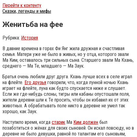
Перейти к контенту
Сказки, легенды и мифы
Женитьба на фее
Рубрика:
История
В давние времена в горах Фи Янг жила дружная и счастливая
семья. Матери уже не было в живых, но у отца, которого звали
Ма Ким, оставалось три сильных сына. Старшего звали Ма Кхань,
среднего — Ма Те, младшего — Ма Заук.
Братья очень любили друг друга. Кхань лучше всех в селе играл
на флейте.
Его друзья
говорили, что, когда лунной ночью Кхань
играет на флейте, луна как будто спускается ниже и слушает.
Если же где-нибудь слоны, тигры или кабаны опустошали поля,
жители деревни шли к Те просить, чтобы он избавил их от этих
животных.
А обрабатывать поле никто в деревне не умел так
хорошо, как Заук.
Наступило время, когда
старик
Ма
Ким должен
был
позаботиться о жёнах для своих сыновей. Он искал повсюду, но в
деревне не было девушки, равной по талантам его сыновьям,