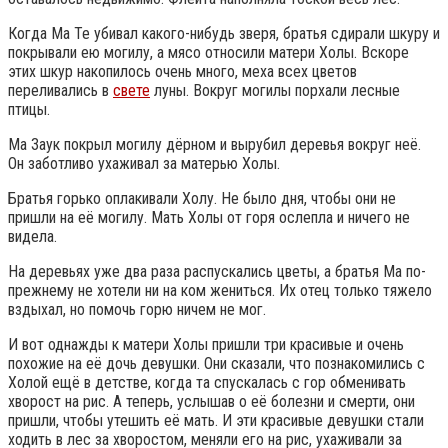
Когда Ма Те убивал какого-нибудь зверя, братья сдирали шкуру и
покрывали ею могилу, а мясо относили матери Холы. Вскоре
этих шкур накопилось очень много, меха всех цветов
переливались в
свете
луны. Вокруг могилы порхали лесные
птицы.
Ма Заук покрыл могилу дёрном и вырубил деревья вокруг неё.
Он заботливо ухаживал за матерью Холы.
Братья горько оплакивали Холу. Не было дня, чтобы они не
пришли на её могилу. Мать Холы от горя ослепла и ничего не
видела.
На деревьях уже два раза распускались цветы, а братья Ма по-
прежнему не хотели ни на ком жениться. Их отец только тяжело
вздыхал, но помочь горю ничем не мог.
И вот однажды к матери Холы пришли три красивые и очень
похожие на её дочь девушки. Они сказали, что познакомились с
Холой ещё в детстве, когда та спускалась с гор обменивать
хворост на рис. А теперь, услышав о её болезни и смерти, они
пришли, чтобы утешить её мать. И эти красивые девушки стали
ходить в лес за хворостом, меняли его на рис, ухаживали за