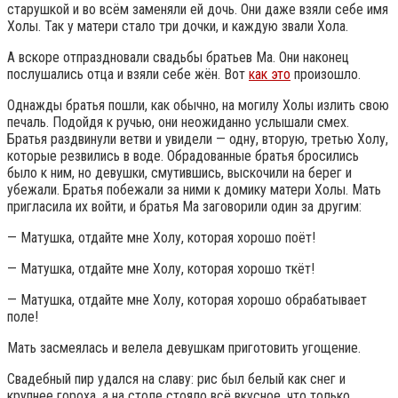
старушкой и во всём заменяли ей дочь. Они даже взяли себе имя
Холы. Так у матери стало три дочки, и каждую звали Хола.
А вскоре отпраздновали свадьбы братьев Ма. Они наконец
послушались отца и взяли себе жён. Вот
как это
произошло.
Однажды братья пошли, как обычно, на могилу Холы излить свою
печаль. Подойдя к ручью, они неожиданно услышали смех.
Братья раздвинули ветви и увидели — одну, вторую, третью Холу,
которые резвились в воде. Обрадованные братья бросились
было к ним, но девушки, смутившись, выскочили на берег и
убежали. Братья побежали за ними к домику матери Холы. Мать
пригласила их войти, и братья Ма заговорили один за другим:
— Матушка, отдайте мне Холу, которая хорошо поёт!
— Матушка, отдайте мне Холу, которая хорошо ткёт!
— Матушка, отдайте мне Холу, которая хорошо обрабатывает
поле!
Мать засмеялась и велела девушкам приготовить угощение.
Свадебный пир удался на славу: рис был белый как снег и
крупнее гороха, а на столе стояло всё вкусное, что только