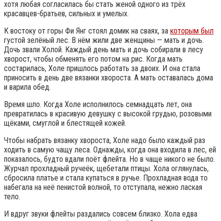
хотя любая согласилась бы стать женой одного из трёх
красавцев-братьев, сильных и умелых.
К востоку от горы Фи Янг стоял домик на сваях, за
которым был
густой зелёный лес. В нём жили две женщины — мать и дочь.
Дочь звали Холой. Каждый день мать и дочь собирали в лесу
хворост, чтобы обменять его потом на рис. Когда мать
состарилась, Холе пришлось работать за двоих. И она стала
приносить в день две вязанки хвороста. А мать оставалась дома
и варила обед.
Время шло. Когда Холе исполнилось семнадцать лет, она
превратилась в красивую девушку с высокой грудью, розовыми
щёками, смуглой и блестящей кожей.
Чтобы набрать вязанку хвороста, Холе надо было каждый раз
ходить в самую чащу леса. Однажды, когда она входила в лес, ей
показалось, будто вдали поёт флейта. Но в чаще никого не было.
Журчал прохладный ручеёк, щебетали птицы. Хола оглянулась,
сбросила платье и стала купаться в ручье. Прохладная вода то
набегала на неё пенистой волной, то отступала, нежно лаская
тело.
И вдруг звуки флейты раздались совсем близко. Хола едва