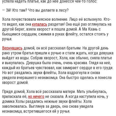
успела надеть платье, как до неё донёсся чей-то голос:
— Эй! Кто там? Что вы делаете в лесу?
Хола почувствовала неясное волнение. Лицо её вспыхнуло. Кто-
то видел, как она
купалась
раздетая! Она ещё раз оглянулась на
другой берег, взяла хворост и пошла домой. А Ма Кхань с
бьющимся сердцем, сжимая в руках флейту, остался стоять у
ручья.
Вернувшись
домой, он всё рассказал братьям. На другой день
рано утром братья пришли к ручью и стали ждать, когда девушка
выйдет из воды. Собрав хворост, Хола, как обычно, сняла платье
и выкупалась. Девушка была очень, очень красива. Глядя на неё,
каждый из братьев чувствовал, как замирает сердце в его груди.
Но вот раздались звуки флейты, Хола вздрогнула и снова
увидела вчерашнего незнакомца. Она быстро оделась и понесла
хворост домой.
Придя домой, Хола всё рассказала матери. Мать улыбнулась,
приласкала её,
но ничего
не сказала. А когда наступила ночь, у
домика Холы раздались нежные звуки флейты. Хола
заволновалась. Выглянув за дверь, она снова увидела
незнакомца, встретившегося ей у ручья.