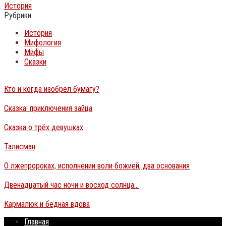
История
Рубрики
История
Мифология
Мифы
Сказки
Кто и когда изобрел бумагу?
Сказка: приключения зайца
Сказка о трёх девушках
Талисман
О лжепророках, исполнении воли божией, два основания
Двенадцатый час ночи и восход солнца…
Кармалюк и бедная вдова
Главная