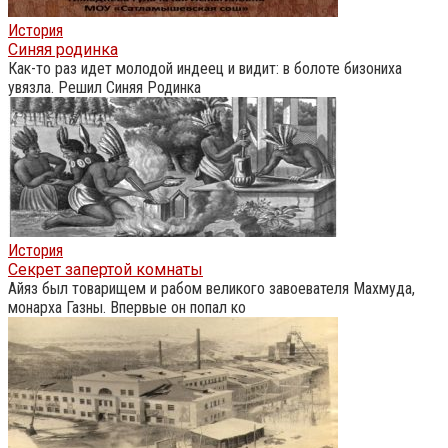
История
Синяя родинка
Как-то раз идет молодой индеец и видит: в болоте бизониха
увязла. Решил Синяя Родинка
История
Секрет запертой комнаты
Айяз был товарищем и рабом великого завоевателя Махмуда,
монарха Газны. Впервые он попал ко