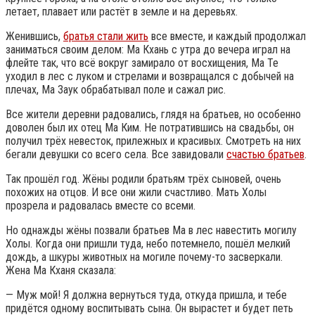
летает, плавает или растёт в земле и на деревьях.
Женившись,
братья стали жить
все вместе, и каждый продолжал
заниматься своим делом: Ма Кхань с утра до вечера играл на
флейте так, что всё вокруг замирало от восхищения, Ма Те
уходил в лес с луком и стрелами и возвращался с добычей на
плечах, Ма Заук обрабатывал поле и сажал рис.
Все жители деревни радовались, глядя на братьев, но особенно
доволен был их отец Ма Ким. Не потратившись на свадьбы, он
получил трёх невесток, прилежных и красивых. Смотреть на них
бегали девушки со всего села. Все завидовали
счастью братьев
.
Так прошёл год. Жёны родили братьям трёх сыновей, очень
похожих на отцов. И все они жили счастливо. Мать Холы
прозрела и радовалась вместе со всеми.
Но однажды жёны позвали братьев Ма в лес навестить могилу
Холы. Когда они пришли туда, небо потемнело, пошёл мелкий
дождь, а шкуры животных на могиле почему-то засверкали.
Жена Ма Кханя сказала:
— Муж мой! Я должна вернуться туда, откуда пришла, и тебе
придётся одному воспитывать сына. Он вырастет и будет петь