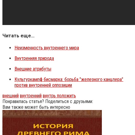
Читать еще…
Неизменность внутреннего мира
Внутренняя природа
Внешние атрибуты
Культуркампф бисмарка: борьба "железного канцлера"
против внутренней оппозиции
внешний
внутренний
внутрь положить
Понравилась статья? Поделиться с друзьями:
Вам также может быть интересно