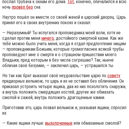
послал трубача к окнам его дома.
Тот
, конечно, опечалился и всю
ночь
провёл без
сна.
Наутро пошёл он вместе со своей женой в царский дворец. Царь
принял его в своих внутренних покоях и сказал:
— Неразумный! Ты испугался проповедника моей воли, хотя не
сделал против меня
ничего
, достойного смертной казни. Как же
тебе можно было учить меня, когда я отдал предпочтение нищим
— проповедникам Божьим, которые громогласнее всякой трубы
проповедуют мне о смерти и о страшном пришествии моего
Владыки, пред которым я без числа согрешаю? Так, нынче
обличая своё безумие, — заключил царь, — устрашился ты.
Но так как брат выказал своё неудовольствие царю по
совету
придворных вельмож, то царь и их не оставил без обличения. Он
приказал устроить четыре ящика, два из них позолотить снаружи,
а внутрь положить смердящих костей; другие же обмазать
смолой и сажей, внутрь положить драгоценные камни.
Приготовив это, царь позвал вельмож и, указывая ящики, спросил
их:
— Какие ящики лучше:
вызолоченные
или обмазанные смолой?