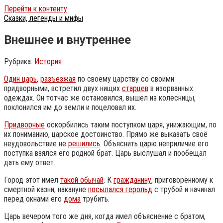
Перейти к контенту
Сказки, легенды и мифы
Внешнее и внутреннее
Рубрика:
История
Один царь
,
разъезжая
по своему царству со своими
придворными, встретил двух нищих
старцев
в изорванных
одеждах. Он тотчас же остановился, вышел из колесницы,
поклонился им до земли и поцеловал их.
Придворные
оскорбились таким поступком царя, унижающим, по
их пониманию, царское достоинство. Прямо же выказать своё
неудовольствие не
решились
. Объяснить царю неприличие его
поступка взялся его родной брат. Царь выслушал и пообещал
дать ему ответ.
Город этот имел
такой обычай
. К
гражданину
, приговорённому к
смертной казни, накануне
посылался герольд
с трубой и начинал
перед окнами его
дома
трубить.
Царь вечером того же дня, когда имел объяснение с братом,