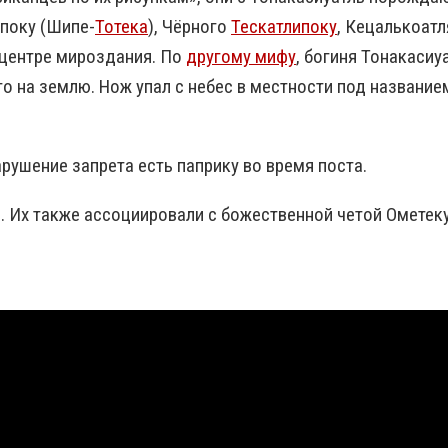
ипоку (Шипе-
Тотека
), Чёрного
Тескатлипоку
, Кецалькоатл
 центре мироздания. По
другому мифу
, богиня Тонакаси
о на землю. Нож упал с небес в местности под названи
арушение запрета есть паприку во время поста.
. Их также ассоциировали с божественной четой Ометеку