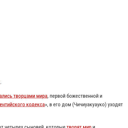
г
.
ались творцами мира
, первой божественной и
ентийского кодекса
», в его дом (Чичиуакуауко) уходят
ют четырех сыновей, которые
творят мир
и