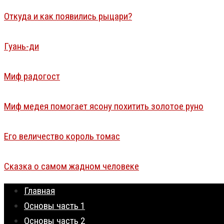
Откуда и как появились рыцари?
Гуань-ди
Миф радогост
Миф медея помогает ясону похитить золотое руно
Его величество король томас
Сказка о самом жадном человеке
Главная
Основы часть 1
Основы часть 2