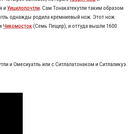
я и
Уицилопочтли
. Сам Тонакатекутли таким образом
уатль однажды родила кремниевый нож. Этот нож
ем
Чикомосток
(Семь Пещер), и оттуда вышли 1600
тли и Омесиуатль или с Ситлалатонаком и Ситлаликуэ.