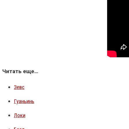
Читать еще…
Зевс
Гуаньинь
Локи