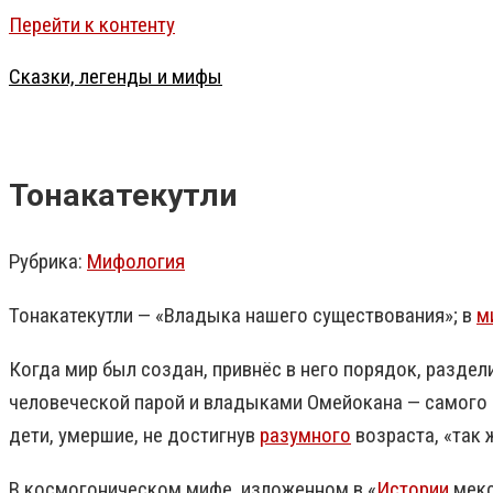
Перейти к контенту
Сказки, легенды и мифы
Тонакатекутли
Рубрика:
Мифология
Тонакатекутли — «Владыка нашего существования»; в
м
Когда мир был создан, привнёс в него порядок, раздел
человеческой парой и владыками Омейокана — самого ве
дети, умершие, не достигнув
разумного
возраста, «так 
В космогоническом мифе, изложенном в «
Истории
мекс