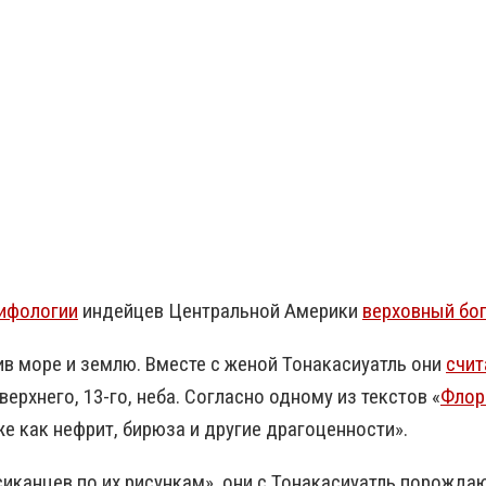
ифологии
индейцев Центральной Америки
верховный бо
ив море и землю. Вместе с женой Тонакасиуатль они
счит
рхнего, 13-го, неба. Согласно одному из текстов «
Флор
же как нефрит, бирюза и другие драгоценности».
иканцев по их рисункам», они с Тонакасиуатль порожда