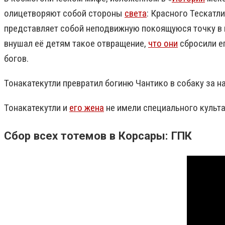
олицетворяют собой стороны
света
: Красного Тескатл
представляет собой неподвижную покоящуюся точку в
внушал её детям такое отвращение,
что они
сбросили ег
богов.
Тонакатекутли превратил богиню Чантико в собаку за н
Тонакатекутли и
его жена
не имели специального культа
Сбор всех тотемов в Корсары: ГПК