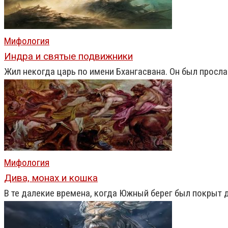
Мифология
Индра и святые подвижники
Жил некогда царь по имени Бхангасвана. Он был просла
Мифология
Дива, монах и кошка
В те далекие времена, когда Южный берег был покрыт