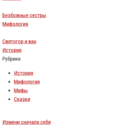
Безбожные сестры
Мифология
Святогор и ван
История
Рубрики
История
Мифология
Мифы
Сказки
Измени сначала себя