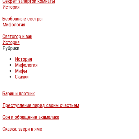
Секрет запертой комнаты
История
Безбожные сестры
Мифология
Святогор и ван
История
Рубрики
История
Мифология
Мифы
Сказки
Барин и плотник
Преступление перед своим счастьем
Сон и обращение акамалика
Сказка: звери в яме