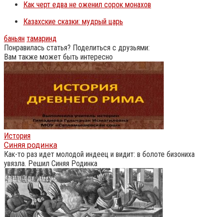
Как черт едва не оженил сорок монахов
Казахские сказки: мудрый царь
баньян
тамаринд
Понравилась статья? Поделиться с друзьями:
Вам также может быть интересно
История
Синяя родинка
Как-то раз идет молодой индеец и видит: в болоте бизониха
увязла. Решил Синяя Родинка