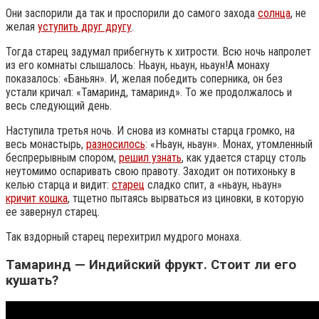
Они заспорили да так и проспорили до самого захода
солнца
, не
желая
уступить друг другу
.
Тогда старец задумал прибегнуть к хитрости. Всю ночь напролет
из его комнаты слышалось: Ньаун, ньаун, ньаун!А монаху
показалось: «Баньян». И, желая победить соперника, он без
устали кричал: «Тамаринд, тамаринд». То же продолжалось и
весь следующий день.
Наступила третья ночь. И снова из комнаты старца громко, на
весь монастырь,
разносилось
: «Ньаун, ньаун». Монах, утомленный
беспрерывным спором,
решил узнать
, как удается старцу столь
неутомимо оспаривать свою правоту. Заходит он потихоньку в
келью старца и видит:
старец
сладко спит, а «ньаун, ньаун»
кричит кошка
, тщетно пытаясь вырваться из циновки, в которую
ее завернул старец.
Так вздорный старец перехитрил мудрого монаха.
Тамаринд — Индийский фрукт. Стоит ли его
кушать?