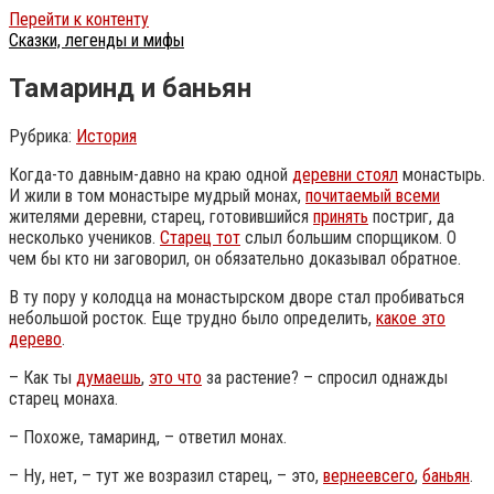
Перейти к контенту
Сказки, легенды и мифы
Тамаринд и баньян
Рубрика:
История
Когда-то давным-давно на краю одной
деревни стоял
монастырь.
И жили в том монастыре мудрый монах,
почитаемый всеми
жителями деревни, старец, готовившийся
принять
постриг, да
несколько учеников.
Старец тот
слыл большим спорщиком. О
чем бы кто ни заговорил, он обязательно доказывал обратное.
В ту пору у колодца на монастырском дворе стал пробиваться
небольшой росток. Еще трудно было определить,
какое это
дерево
.
– Как ты
думаешь
,
это что
за растение? – спросил однажды
старец монаха.
– Похоже, тамаринд, – ответил монах.
– Ну, нет, – тут же возразил старец, – это,
вернеевсего
,
баньян
.