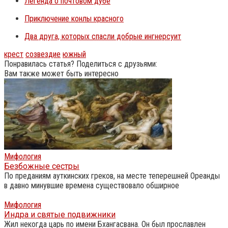
Легенда о почтовом дубе
Приключение конлы красного
Два друга, которых спасли добрые ингнерсуит
крест
созвездие
южный
Понравилась статья? Поделиться с друзьями:
Вам также может быть интересно
Мифология
Безбожные сестры
По преданиям ауткинских греков, на месте теперешней Ореанды
в давно минувшие времена существовало обширное
Мифология
Индра и святые подвижники
Жил некогда царь по имени Бхангасвана. Он был прославлен