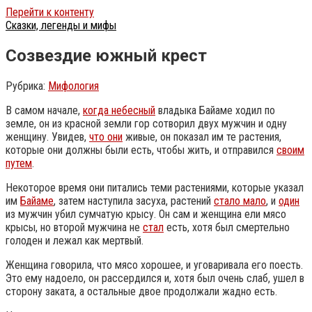
Перейти к контенту
Сказки, легенды и мифы
Созвездие южный крест
Рубрика:
Мифология
В самом начале,
когда небесный
владыка Байаме ходил по
земле, он из красной земли гор сотворил двух мужчин и одну
женщину. Увидев,
что они
живые, он показал им те растения,
которые они должны были есть, чтобы жить, и отправился
своим
путем
.
Некоторое время они питались теми растениями, которые указал
им
Байаме
, затем наступила засуха, растений
стало мало
, и
один
из мужчин убил сумчатую крысу. Он сам и женщина ели мясо
крысы, но второй мужчина не
стал
есть, хотя был смертельно
голоден и лежал как мертвый.
Женщина говорила, что мясо хорошее, и уговаривала его поесть.
Это ему надоело, он рассердился и, хотя был очень слаб, ушел в
сторону заката, а остальные двое продолжали жадно есть.