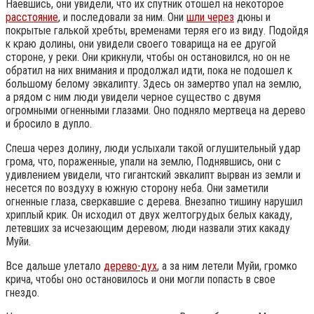
Наевшись, они увидели, что их спутник отошел на некоторое
расстояние
, и последовали за ним. Они
шли через
дюны и
покрытые галькой хребты, временами теряя его из виду. Подойдя
к краю долины, они увидели своего товарища на ее другой
стороне, у реки. Они крикнули, чтобы он остановился, но он не
обратил на них внимания и продолжал идти, пока не подошел к
большому белому эвкалипту. Здесь он замертво упал на землю,
а рядом с ним люди увидели черное существо с двумя
огромными огненными глазами. Оно подняло мертвеца на дерево
и бросило в дупло.
Спеша через долину, люди услыхали такой оглушительный удар
грома, что, пораженные, упали на землю, Поднявшись, они с
удивлением увидели, что гигантский эвкалипт вырван из земли и
несется по воздуху в южную сторону неба. Они заметили
огненные глаза, сверкавшие с дерева. Внезапно тишину нарушил
хриплый крик. Он исходил от двух желтогрудых белых какаду,
летевших за исчезающим деревом; люди назвали этих какаду
Муйи.
Все дальше улетало
дерево-дух
, а за ним летели Муйи, громко
крича, чтобы оно остановилось и они могли попасть в свое
гнездо.