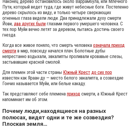
Наконец дерево остановилось около Варрамбула, или Млечного
Пути, который ведет туда, где живут небесные боги. Постепенно
дерево скрылось из виду, и только четыре сверкающих
огненных глаза видели люди. Два принадлежали духу смерти
Йови,
два других были
глазами первого умершего человека. С
тех пор Муйи вечно летят за деревом, пытаясь достичь своего
гнезда.
Когда все живое поняло, что смерть человека
означала приход
смерти
в мир, повсюду начался плач. Болотные дубы
непрестанно вздыхали, эвкалипты проливали кровавые слезы,
застывавшие красной смолой.
Для племен этой части страны
Южный Крест
до сих пор
известен как Яраан-ду — место белого эвкалипта, а созвездие
Гончих называется Муйи, или белые какаду.
Так представляют себе племена
приход
смерти, а Южный Крест
напоминает им об этом.
Почему люди,находящиеся на разных
полюсах, видят одни и те же созвездия?
Плоская земля…