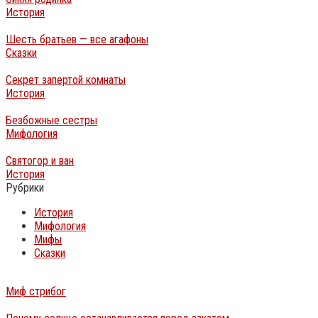
История
Шесть братьев — все агафоны
Сказки
Секрет запертой комнаты
История
Безбожные сестры
Мифология
Святогор и ван
История
Рубрики
История
Мифология
Мифы
Сказки
Миф стрибог