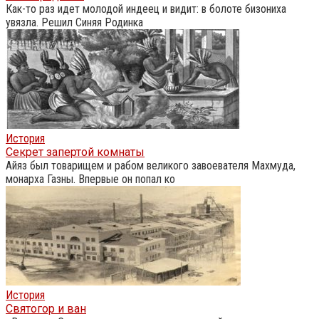
Как-то раз идет молодой индеец и видит: в болоте бизониха
увязла. Решил Синяя Родинка
История
Секрет запертой комнаты
Айяз был товарищем и рабом великого завоевателя Махмуда,
монарха Газны. Впервые он попал ко
История
Святогор и ван