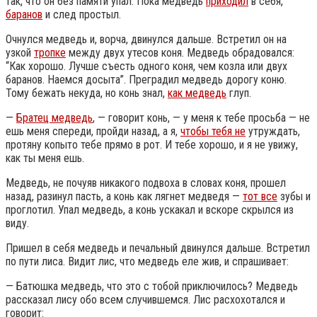
так, что он без памяти упал. Пока медведь
приходил
в себя,
баранов
и след простыл.
Очнулся медведь и, ворча, двинулся дальше. Встретил он на
узкой
тропке
между двух утесов коня. Медведь обрадовался:
“Как хорошо. Лучше съесть одного коня, чем козла или двух
баранов. Наемся досыта”. Преградил медведь дорогу коню.
Тому бежать некуда, но конь знал,
как медведь
глуп.
—
Братец медведь
, — говорит конь, — у меня к тебе просьба — не
ешь меня спереди, пройди назад, а я,
чтобы тебя не
утруждать,
протяну копыто тебе прямо в рот. И тебе хорошо, и я не увижу,
как ты меня ешь.
Медведь, не почуяв никакого подвоха в словах коня, прошел
назад, разинул пасть, а конь как лягнет медведя —
тот все
зубы и
проглотил. Упал медведь, а конь ускакал и вскоре скрылся из
виду.
Пришел в себя медведь и печальный двинулся дальше. Встретил
по пути лиса. Видит лис, что медведь еле жив, и спрашивает:
— Батюшка медведь, что это с тобой приключилось? Медведь
рассказал лису обо всем случившемся. Лис расхохотался и
говорит: