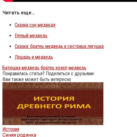
Читать еще…
Сказка сон медведя
Глупый медведь
Сказка: братец медведь и сестрица лягушка
Лошадь и медведь
Батюшка медведь
братец козел
медведь
Понравилась статья? Поделиться с друзьями:
Вам также может быть интересно
История
Синяя родинка