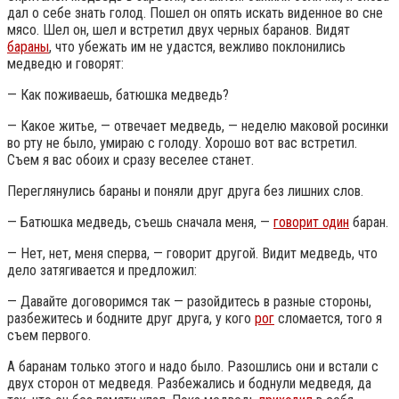
дал о себе знать голод. Пошел он опять искать виденное во сне
мясо. Шел он, шел и встретил двух черных баранов. Видят
бараны
, что убежать им не удастся, вежливо поклонились
медведю и говорят:
— Как поживаешь, батюшка медведь?
— Какое житье, — отвечает медведь, — неделю маковой росинки
во рту не было, умираю с голоду. Хорошо вот вас встретил.
Съем я вас обоих и сразу веселее станет.
Переглянулись бараны и поняли друг друга без лишних слов.
— Батюшка медведь, съешь сначала меня, —
говорит один
баран.
— Нет, нет, меня сперва, — говорит другой. Видит медведь, что
дело затягивается и предложил:
— Давайте договоримся так — разойдитесь в разные стороны,
разбежитесь и бодните друг друга, у кого
рог
сломается, того я
съем первого.
А баранам только этого и надо было. Разошлись они и встали с
двух сторон от медведя. Разбежались и боднули медведя, да