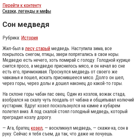
Перейти к контенту
Сказки, легенды и мифы
Сон медведя
Рубрика:
История
Жил-был в
лесу старый
медведь. Наступила зима, все
покрылось снегом, птицы, звери попрятались в свои норы.
Медведю есть нечего, хоть помирай с голоду. Голодной курице
снится просо, а медведю приснилось мясо, и он начал во сне
есть его, причмокивая. Проснулся медведь от своего же
чавканья и пошел, искать приснившееся мясо. Долго он шел,
через горы, через долы и дошел наконец до какой-то горы.
На склоне горы чабан пас овец. Один из козлов, вожак стада,
взобрался на скалу чуть поодаль от чабана и общипывал колючий
кустарник.
Вдруг козел поскользнулся на камне и кубарем
полетел вниз. А под скалой стоял голодный медведь, который
преградил козлу дорогу.
— Ага, братец
козел
, — воскликнул медведь, — скажи-ка, сон в
руку. Сейчас я тебя съем, да так, что даже не почуешь.