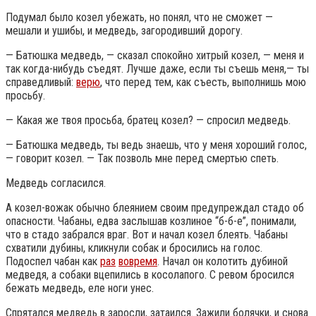
Подумал было козел убежать, но понял, что не сможет —
мешали и ушибы, и медведь, загородивший дорогу.
— Батюшка медведь, — сказал спокойно хитрый козел, — меня и
так когда-нибудь съедят. Лучше даже, если ты съешь меня,— ты
справедливый:
верю
, что перед тем, как съесть, выполнишь мою
просьбу.
— Какая же твоя просьба, братец козел? — спросил медведь.
— Батюшка медведь, ты ведь знаешь, что у меня хороший голос,
— говорит козел. — Так позволь мне перед смертью спеть.
Медведь согласился.
А козел-вожак обычно блеянием своим предупреждал стадо об
опасности. Чабаны, едва заслышав козлиное “б-б-е”, понимали,
что в стадо забрался враг. Вот и начал козел блеять. Чабаны
схватили дубины, кликнули собак и бросились на голос.
Подоспел чабан как
раз
вовремя
. Начал он колотить дубиной
медведя, а собаки вцепились в косолапого. С ревом бросился
бежать медведь, еле ноги унес.
Спрятался медведь в заросли, затаился. Зажили болячки, и снова