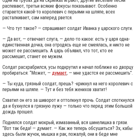
Одни на трубах да на скрипках играют, другие веселые песни
распевают, третьи всякие фокусы показывают. Особенно
старается какой-то королевич с перьями на шляпе, всех
расталкивает, сам наперед рвется.
— Что тут такое? — спрашивает солдат Иванка у царского слуги.
— Да вот, — отвечает слуга, — дело-то какое: есть у царя одна-
единственная дочка, она отродясь еще не смеялась, и никто не
может ее рассмешить. А царь объявил, что тот, кто ее
рассмешит, станет ее мужем.
Солдат расхрабрился, усы подкрутил и начал поближе ко дворцу
пробираться: “Может, —
думает
, — мне удастся ее рассмешить”.
— Ты куда, грязный солдат, прешь? -крикнул на него королевич с
перьями на шляпе. — Тут и без тебя женихов хватит!
Схватил он его за шиворот и оттолкнул прочь. Солдат споткнулся
да и бухнулся в грязную лужу — только что перед этим большой
дождь прошел.
Поднялся солдат мокрый, измазанный, вся шинелишка в грязи.
“Вот так беда! — думает. — Как же теперь обсушиться? Эх, кабы
здесь были жучок, мышка и рак, пожалуй, они в беде мне