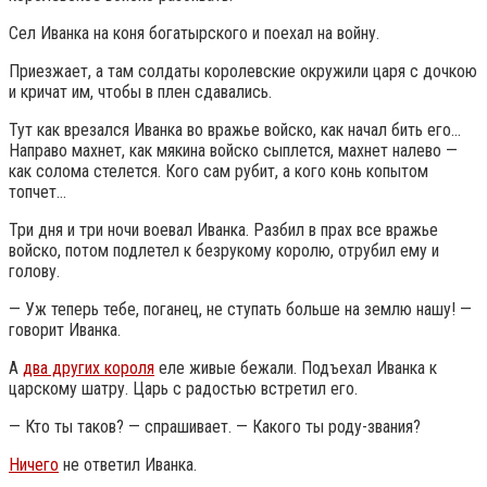
Сел Иванка на коня богатырского и поехал на войну.
Приезжает, а там солдаты королевские окружили царя с дочкою
и кричат им, чтобы в плен сдавались.
Тут как врезался Иванка во вражье войско, как начал бить его…
Направо махнет, как мякина войско сыплется, махнет налево —
как солома стелется. Кого сам рубит, а кого конь копытом
топчет…
Три дня и три ночи воевал Иванка. Разбил в прах все вражье
войско, потом подлетел к безрукому королю, отрубил ему и
голову.
— Уж теперь тебе, поганец, не ступать больше на землю нашу! —
говорит Иванка.
А
два других короля
еле живые бежали. Подъехал Иванка к
царскому шатру. Царь с радостью встретил его.
— Кто ты таков? — спрашивает. — Какого ты роду-звания?
Ничего
не ответил Иванка.