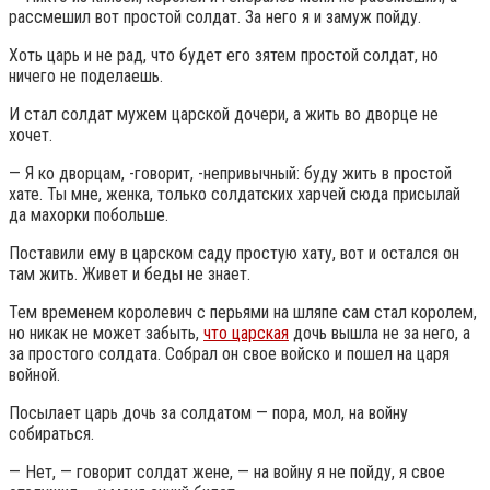
рассмешил вот простой солдат. За него я и замуж пойду.
Хоть царь и не рад, что будет его зятем простой солдат, но
ничего не поделаешь.
И стал солдат мужем царской дочери, а жить во дворце не
хочет.
— Я ко дворцам, -говорит, -непривычный: буду жить в простой
хате. Ты мне, женка, только солдатских харчей сюда присылай
да махорки побольше.
Поставили ему в царском саду простую хату, вот и остался он
там жить. Живет и беды не знает.
Тем временем королевич с перьями на шляпе сам стал королем,
но никак не может забыть,
что царская
дочь вышла не за него, а
за простого солдата. Собрал он свое войско и пошел на царя
войной.
Посылает царь дочь за солдатом — пора, мол, на войну
собираться.
— Нет, — говорит солдат жене, — на войну я не пойду, я свое