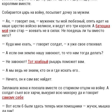
королями вместе.
Собирается царь на войну, посылает дочку за мужем.
— Ах, — говорит она, — муженек ты мой любезный, опять идет на
наше царство войско великое, и ведут его три короля. А
батюшка
мой
уже стар — воевать не в силах. Не поедешь ли ты вместо
него?
— Куда мне ехать, — говорит солдат, — я уже свое отвоевал.
— А если они землю нашу завоюют, то что нам тогда делать?
— Не завоюют!
Тот храбрый
рыцарь поможет вам.
— А мы ведь не знаем, кто он и где искать его…
— Ничего, он и сам вас найдет.
Заплакала жена и поехала вместе со стариком-отцом на войну. А
солдат съел все харчи, выкурил всю махорку да и говорит
самому себе
:
— Вот если б были здесь теперь мои помощники — жучок, мышка
да рак!