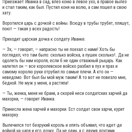
Приезжает Иванка в сад, влез коню в левое ухо, в правое вылез
и стал таким, как был. Пустил коня на волю, а сам пошел в свою
хату.
Воротился царь с дочкой с войны. Всюду в трубы трубят, пляшут,
поют — такая у всех радость!
Приходит царская дочка к солдату Иванке.
— Эх, — говорит, — напрасно ты не поехал с нами! Хоть бы
поглядел, что там было: сколько войска, а пушек сколько!.. Да не
одолеть бы нам короля, если б не один отважный рыцарь. Как
налетел он — все королевское войско разбил в пух и прах и
самому королю руки отрубил по самые плечи. А кто он —
неведомо. Вот был бы мой муж таким! А то вот не повезло мне,
бедной. Не муж у меня, а растяпа!
— Ты, женка, меня не брани, а скорей неси солдатских харчей да
махорки, — говорит Иванка.
Принесла жена харчей и махорки. Ест солдат свои харчи, курит
махорку.
Вылечился тот безрукий король и опять объявил, что идет-де
войной на царя и его дочку. Да не один, а с двумя другими