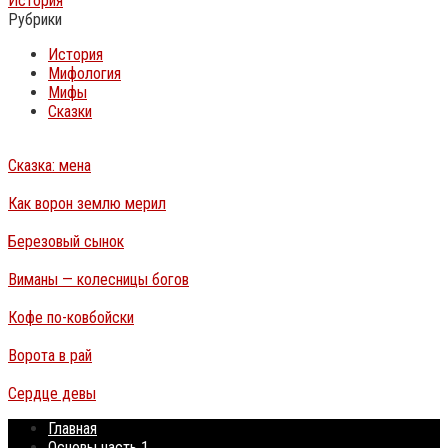
История
Рубрики
История
Мифология
Мифы
Сказки
Сказка: мена
Как ворон землю мерил
Березовый сынок
Виманы — колесницы богов
Кофе по-ковбойски
Ворота в рай
Сердце девы
Главная
Основы часть 1