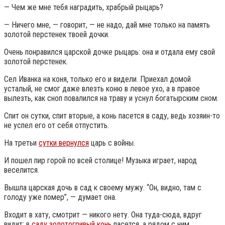
— Чем же мне тебя наградить, храбрый рыцарь?
— Ничего мне, — говорит, — не надо, дай мне только на память
золотой перстенек твоей дочки.
Очень понравился царской дочке рыцарь: она и отдала ему свой
золотой перстенек.
Сел Иванка на коня, только его и видели. Приехал домой
усталый, не смог даже влезть коню в левое ухо, а в правое
вылезть, как сноп повалился на траву и уснул богатырским сном.
Спит он сутки, спит вторые, а конь пасется в саду, ведь хозяин-то
не успел его от себя отпустить.
На третьи
сутки вернулся
царь с войны.
И пошел пир горой по всей столице! Музыка играет, народ
веселится.
Вышла царская дочь в сад к своему мужу. “Он, видно, там с
голоду уже помер”, — думает она.
Входит в хату, смотрит — никого нету. Она туда-сюда, вдруг
видит: в
саду золотогривый конь
пасется, а рядом с ним