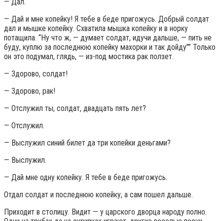
— Дал.
— Дай и мне копейку! Я тебе в беде пригожусь. Добрый солдат
дал и мышке копейку. Схватила мышка копейку и в норку
потащила. “Ну что ж, — думает солдат, идучи дальше, — пить не
буду, куплю за последнюю копейку махорки и так дойду”” Только
он это подумал, глядь, — из-под мостика рак ползет.
— Здорово, солдат!
— Здорово, рак!
— Отслужил ты, солдат, двадцать пять лет?
— Отслужил.
— Выслужил синий билет да три копейки деньгами?
— Выслужил.
— Дай мне одну копейку. Я тебе в беде пригожусь.
Отдал солдат и последнюю копейку, а сам пошел дальше.
Приходит в столицу. Видит — у царского дворца народу полно.