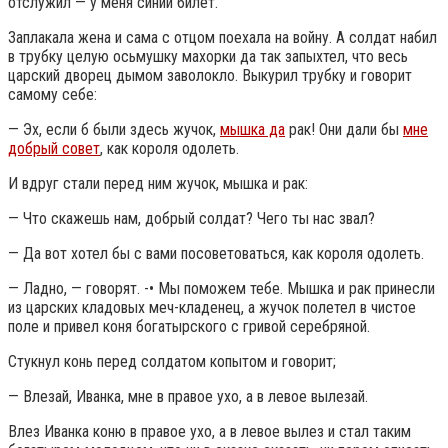
отслужил — у меня синий билет.
Заплакала жена и сама с отцом поехала на войну. А солдат набил
в трубку целую осьмушку махорки да так запыхтел, что весь
царский дворец дымом заволокло. Выкурил трубку и говорит
самому себе:
— Эх, если б были здесь жучок,
мышка да
рак! Они дали бы
мне
добрый совет
, как короля одолеть.
И вдруг стали перед ним жучок, мышка и рак:
— Что скажешь нам, добрый солдат? Чего ты нас звал?
— Да вот хотел бы с вами посоветоваться, как короля одолеть.
— Ладно, — говорят. -• Мы поможем тебе. Мышка и рак принесли
из царских кладовых меч-кладенец, а жучок полетел в чистое
поле и привел коня богатырского с гривой серебряной.
Стукнул конь перед солдатом копытом и говорит;
— Влезай, Иванка, мне в правое ухо, а в левое вылезай.
Влез Иванка коню в правое ухо, а в левое вылез и стал таким