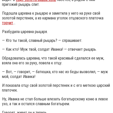
пригожий рыцарь спит.
Подошла царевна к рыцарю и заметила у него на руке свой
золотой перстенек, а из кармана уголок отцовского платочка
торчит
…
Разбудила царевна рыцаря.
— Кто ты такой, славный рыцарь? — спрашивает.
— Как кто! Муж твой, солдат Иванка! — отвечает рыцарь.
Обрадовалась царевна, что такой красивый сделался ее муж,
взяла она его за руку, повела к отцу.
— Вот, — говорит, — батюшка, кто нас из беды вызволил, — муж
мой, солдат Иванка!
И показала отцу свой золотой перстенек и с его меткою царский
платочек.
Ну, Иванка не стал больше влезать богатырскому коню в левое
ухо, а так и остался славным богатырем.
Говорят, живет он и теперь.