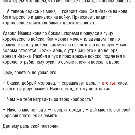
богатырем-молодцем, что ни в сказке сказать, ни пером описать.
— А теперь садись на меня, — говорит конь. Сел Иванка на коня
богатырского и двинулся на войну. Приезжает, видит —
королевское войско побивает царское войско.
Ударил Иванка коня по бокам шпорами и ринулся в гущу
королевского войска. Как махнет мечом-кладенцом, так по
правую сторону войско как мякина сыплется, а по левую — как
солома стелется. Целый день, с утра раннего и до вечера,
воевал Иванка. Разбил в пух и прах вражье войско, подлетел к
королю, отрубил ему руки по самые плечи и поехал к царю.
Царь, понятно, не узнал его.
— Скажи, добрый молодец, — спрашивает царь, —
кто ты
таков,
какого ты роду-звания? Ничего солдат ему не ответил.
— Чем же тебя наградить за твою храбрость?
— Ничего мне не надо, — говорит солдат, — дай мне только свой
царский платочек на память.
Дал ему царь свой платочек.