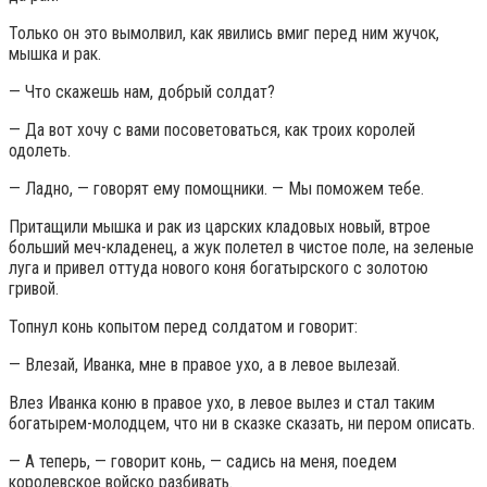
Только он это вымолвил, как явились вмиг перед ним жучок,
мышка и рак.
— Что скажешь нам, добрый солдат?
— Да вот хочу с вами посоветоваться, как троих королей
одолеть.
— Ладно, — говорят ему помощники. — Мы поможем тебе.
Притащили мышка и рак из царских кладовых новый, втрое
больший меч-кладенец, а жук полетел в чистое поле, на зеленые
луга и привел оттуда нового коня богатырского с золотою
гривой.
Топнул конь копытом перед солдатом и говорит:
— Влезай, Иванка, мне в правое ухо, а в левое вылезай.
Влез Иванка коню в правое ухо, в левое вылез и стал таким
богатырем-молодцем, что ни в сказке сказать, ни пером описать.
— А теперь, — говорит конь, — садись на меня, поедем
королевское войско разбивать.