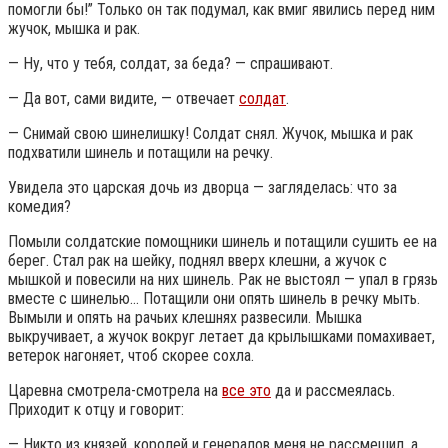
помогли бы!” Только он так подумал, как вмиг явились перед ним
жучок, мышка и рак.
— Ну, что у тебя, солдат, за беда? — спрашивают.
— Да вот, сами видите, — отвечает
солдат
.
— Снимай свою шинелишку! Солдат снял. Жучок, мышка и рак
подхватили шинель и потащили на речку.
Увидела это царская дочь из дворца — загляделась: что за
комедия?
Помыли солдатские помощники шинель и потащили сушить ее на
берег. Стал рак на шейку, поднял вверх клешни, а жучок с
мышкой и повесили на них шинель. Рак не выстоял — упал в грязь
вместе с шинелью… Потащили они опять шинель в речку мыть.
Вымыли и опять на рачьих клешнях развесили. Мышка
выкручивает, а жучок вокруг летает да крылышками помахивает,
ветерок нагоняет, чтоб скорее сохла.
Царевна смотрела-смотрела на
все это
да и рассмеялась.
Приходит к отцу и говорит:
— Никто из князей, королей и генералов меня не рассмешил, а