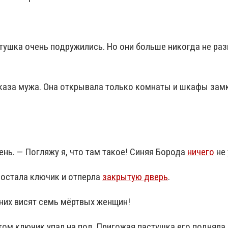
ушка очень подружились. Но они больше никогда не раз
каза мужа. Она открывала только комнаты и шкафы зам
день. — Погляжу я, что там такое! Синяя Борода
ничего
не 
достала ключик и отперла
закрытую дверь
.
них висят семь мёртвых женщин!
ом ключик упал на пол. Пригожая пастушка его подняла.