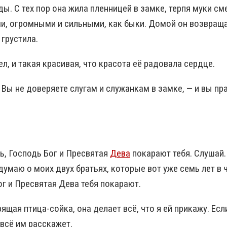
ы. С тех пор она жила пленницей в замке, терпя муки см
ми, огромными и сильными, как быки. Домой он возвраща
 грустила.
л, и такая красивая, что красота её радовала сердце.
 Вы не доверяете слугам и служанкам в замке, — и вы прав
ь, Господь Бог и Пресвятая
Дева
покарают тебя. Слушай.
думаю о моих двух братьях, которые вот уже семь лет в
г и Пресвятая Дева тебя покарают.
рящая птица-сойка, она делает всё, что я ей прикажу. Ес
 всё им расскажет.