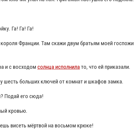
у. Га! Га! Га!
ко короля Франции. Там скажи двум братьям моей госпожи:
ра и с восходом
солнца исполнила
то, что ей приказали.
у шесть больших ключей от комнат и шкафов замка.
? Подай его сюда!
ный кровью.
дешь висеть мёртвой на восьмом крюке!