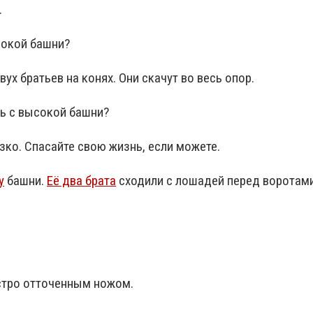
.
сокой башни?
ух братьев на конях. Они скачут во весь опор.
рь с высокой башни?
зко. Спасайте свою жизнь, если можете.
у
башни.
Её два брата
сходили с лошадей перед воротами
стро отточенным ножом.