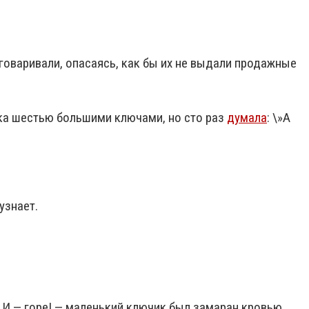
говаривали, опасаясь, как бы их не выдали продажные
ка шестью большими ключами, но сто раз
думала
: \»А
узнает.
 И — горе! — маленький ключик был замаран кровью.