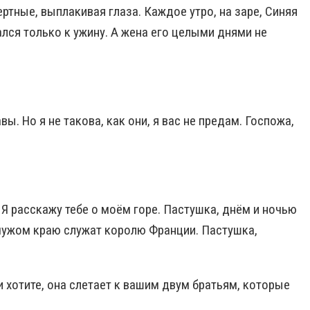
ертные, выплакивая глаза.
Каждое утро, на заре, Синяя
лся только к ужину. А жена его целыми днями не
ы. Но я не такова, как они, я вас не предам. Госпожа,
 Я расскажу тебе о моём горе. Пастушка, днём и ночью
 чужом краю служат королю Франции. Пастушка,
ли хотите, она слетает к вашим двум братьям, которые