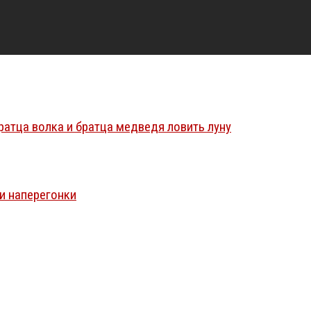
братца волка и братца медведя ловить луну
ли наперегонки