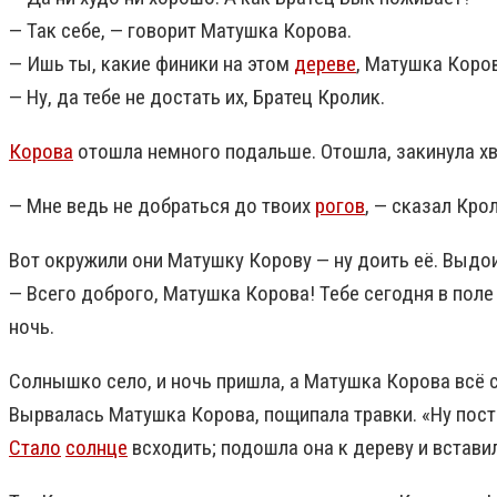
— Так себе, — говорит Матушка Корова.
— Ишь ты, какие финики на этом
дереве
, Матушка Коров
— Ну, да тебе не достать их, Братец Кролик.
Корова
отошла немного подальше. Отошла, закинула хв
— Мне ведь не добраться до твоих
рогов
, — сказал Кро
Вот окружили они Матушку Корову — ну доить её. Выдои
— Всего доброго, Матушка Корова! Тебе сегодня в поле
ночь.
Солнышко село, и ночь пришла, а Матушка Корова всё с
Вырвалась Матушка Корова, пощипала травки. «Ну посто
Стало
солнце
всходить; подошла она к дереву и вставил