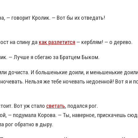
а, — говорит Кролик. — Вот бы их отведать!
ост на спину да
как разлетится
— керблям!
— о дерево.
лик. — Лучше я сбегаю за Братцем Быком.
ли дочиста. И большенькие доили, и меньшенькие доили.
 ночевать. Нельзя же тебе ночевать недоенной! Вот я и 
тоит. Вот уж стало
светать
, подался рог.
й, — подумала Корова. — Ты, наверное, прискачешь сюда
а рог обратно в дыру.