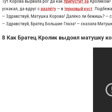
Тут Корова вырвала рог да как
припустит за
Кроликом! П
ускакал, да вдруг с
разлёту
— в
терновый куст
. Подбежа
— Здравствуй, Матушка Корова! Далёко ли бежишь? — 
— Здравствуй, Братец Большие Глаза! — сказала Матушк
8 Как Братец Кролик выдоил матушку ко