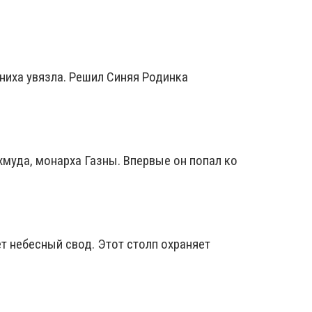
ониха увязла. Решил Синяя Родинка
муда, монарха Газны. Впервые он попал ко
т небесный свод. Этот столп охраняет