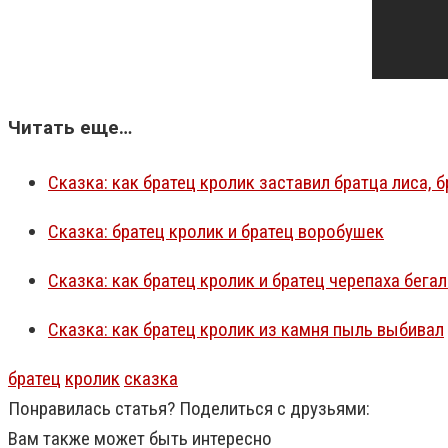
Читать еще…
Сказка: как братец кролик заставил братца лиса, 
Сказка: братец кролик и братец воробушек
Сказка: как братец кролик и братец черепаха бега
Сказка: как братец кролик из камня пыль выбивал
братец
кролик
сказка
Понравилась статья? Поделиться с друзьями:
Вам также может быть интересно