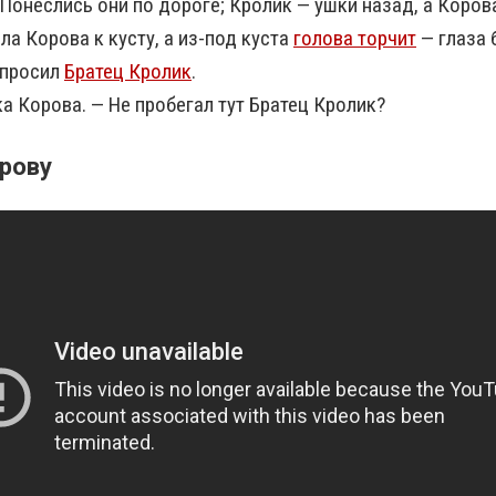
онеслись они по дороге; Кролик — ушки назад, а Корова
ла Корова к кусту, а из-под куста
голова торчит
— глаза 
спросил
Братец Кролик
.
а Корова. — Не пробегал тут Братец Кролик?
рову