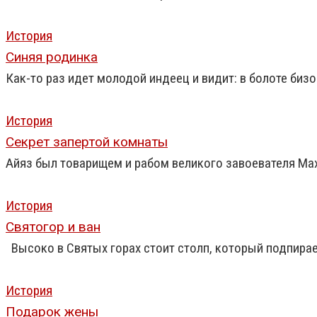
История
Синяя родинка
Как-то раз идет молодой индеец и видит: в болоте биз
История
Секрет запертой комнаты
Айяз был товарищем и рабом великого завоевателя Мах
История
Святогор и ван
Высоко в Святых горах стоит столп, который подпирае
История
Подарок жены