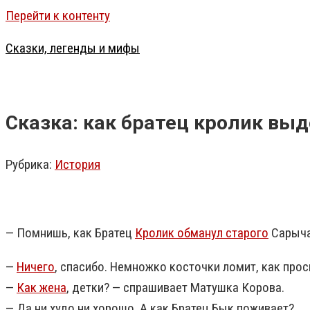
Перейти к контенту
Сказки, легенды и мифы
Сказка: как братец кролик вы
Рубрика:
История
— Помнишь, как Братец
Кролик обманул старого
Сарыча
—
Ничего
, спасибо. Немножко косточки ломит, как прос
—
Как жена
, детки? — спрашивает Матушка Корова.
— Да ни худо ни хорошо. А как Братец Бык поживает?