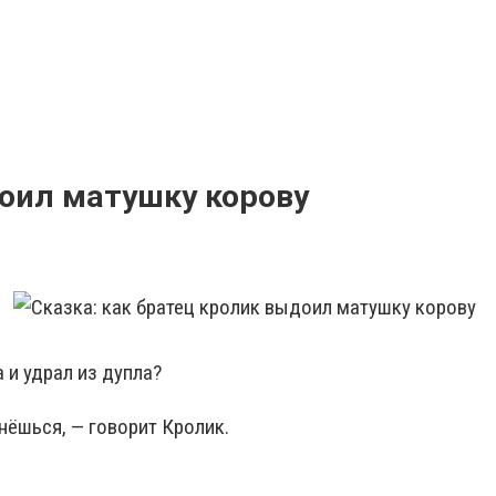
доил матушку корову
 и удрал из дупла?
нёшься, — говорит Кролик.