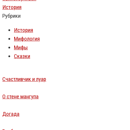
История
Рубрики
История
Мифология
Мифы
Сказки
Счастливчик и луар
О стене мангупа
Догада