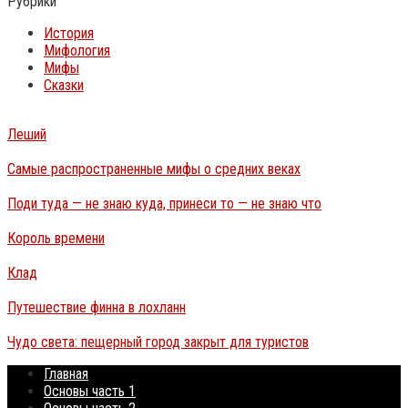
Рубрики
История
Мифология
Мифы
Сказки
Леший
Самые распространенные мифы о средних веках
Поди туда — не знаю куда, принеси то — не знаю что
Король времени
Клад
Путешествие финна в лохланн
Чудо света: пещерный город закрыт для туристов
Главная
Основы часть 1