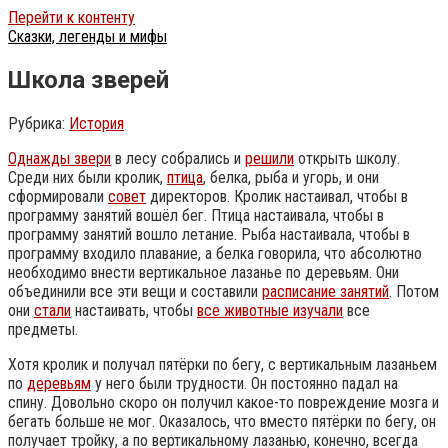
Перейти к контенту
Сказки, легенды и мифы
Школа зверей
Рубрика:
История
Однажды звери
в лесу собрались и
решили
открыть школу.
Среди них были кролик,
птица
, белка, рыба и угорь, и они
сформировали
совет
директоров. Кролик настаивал, чтобы в
программу занятий вошёл бег. Птица настаивала, чтобы в
программу занятий вошло летание. Рыба настаивала, чтобы в
программу входило плавание, а белка говорила, что абсолютно
необходимо внести вертикальное лазанье по деревьям. Они
объединили все эти вещи и составили
расписание занятий
. Потом
они
стали
настаивать, чтобы
все животные изучали
все
предметы.
Хотя кролик и получал пятёрки по бегу, с вертикальным лазаньем
по
деревьям
у него были трудности. Он постоянно падал на
спину. Довольно скоро он получил какое-то повреждение мозга и
бегать больше не мог. Оказалось, что вместо пятёрки по бегу, он
получает тройку, а по вертикальному лазанью, конечно, всегда