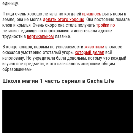
единицу.
Птица очень хорошо летала, но когда ей
пришлось
рыть норы в
земле, она не могла
делать этого хорошо
. Она постоянно ломала
клюв и крылья. Очень скоро она стала получать
тройки по
летанию, единицы по норокопанию и испытывала адские
трудности в
вертикальном
лазанье.
В конце концов, первым по успеваемости
животным
в классе
оказался умственно отсталый угорь,
который делал
всё
наполовину. Но учредители были довольны, потому что каждый
изучал все предметы, и это называлось «широким общим
образованием».
Школа магии 1 часть сериал в Gacha Life