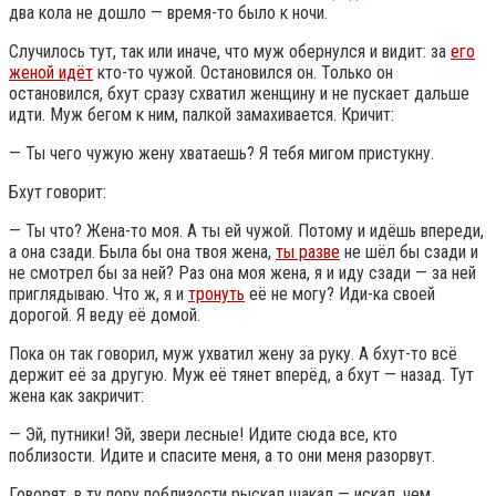
два кола не дошло — время-то было к ночи.
Случилось тут, так или иначе, что муж обернулся и видит: за
его
женой идёт
кто-то чужой. Остановился он. Только он
остановился, бхут сразу схватил женщину и не пускает дальше
идти. Муж бегом к ним, палкой замахивается. Кричит:
— Ты чего чужую жену хватаешь? Я тебя мигом пристукну.
Бхут говорит:
— Ты что? Жена-то моя. А ты ей чужой. Потому и идёшь впереди,
а она сзади. Была бы она твоя жена,
ты разве
не шёл бы сзади и
не смотрел бы за ней? Раз она моя жена, я и иду сзади — за ней
приглядываю. Что ж, я и
тронуть
её не могу? Иди-ка своей
дорогой. Я веду её домой.
Пока он так говорил, муж ухватил жену за руку. А бхут-то всё
держит её за другую. Муж её тянет вперёд, а бхут — назад. Тут
жена как закричит:
— Эй, путники! Эй, звери лесные! Идите сюда все, кто
поблизости. Идите и спасите меня, а то они меня разорвут.
Говорят, в ту пору поблизости рыскал шакал — искал, чем