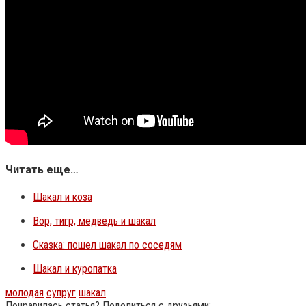
Читать еще…
Шакал и коза
Вор, тигр, медведь и шакал
Сказка: пошел шакал по соседям
Шакал и куропатка
молодая
супруг
шакал
Понравилась статья? Поделиться с друзьями: