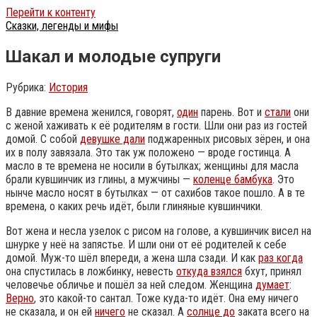
Перейти к контенту
Сказки, легенды и мифы
Шакал и молодые супруги
Рубрика:
История
В давние времена женился, говорят,
один
парень. Вот и
стали
они
с женой хаживать к её родителям в гости. Шли они раз из гостей
домой. С собой
девушке дали
поджаренных рисовых зёрен, и она
их в полу завязала. Это так уж положено — вроде гостинца. А
масло в те времена не носили в бутылках; женщины для масла
брали кувшинчик из глины, а мужчины —
коленце бамбука
. Это
нынче масло носят в бутылках — от сахибов такое пошло. А в те
времена, о каких речь идёт, были глиняные кувшинчики.
Вот жена и несла узелок с рисом на голове, а кувшинчик висел на
шнурке у неё на запястье.
И шли они от её родителей к себе
домой. Муж-то шёл впереди, а жена шла сзади. И как
раз когда
она спустилась в ложбинку, невесть
откуда взялся
бхут, принял
человечье обличье и пошёл за ней следом. Женщина
думает
:
Верно
, это какой-то сантал. Тоже куда-то идёт. Она ему ничего
не сказала, и он ей
ничего
не сказал. А
солнце до
заката всего на