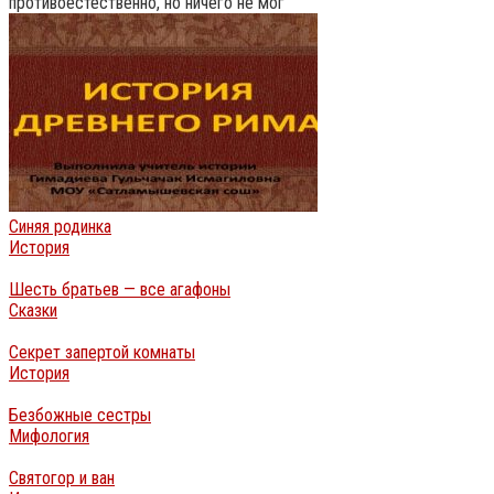
противоестественно, но ничего не мог
Синяя родинка
История
Шесть братьев — все агафоны
Сказки
Секрет запертой комнаты
История
Безбожные сестры
Мифология
Святогор и ван