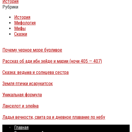
История
Рубрики
История
Мифология
Мифы
Сказки
Почему черное море бурливое
Рассказ об ади ибн зейде и марии (ночи 405 — 407)
Сказка: ведьма и солнцева сестра
Земля птички исарукитсок
Уникальная формула
Ланселот и элейна
Ладья вечности, свита ра и дневное плавание по небу
Главная