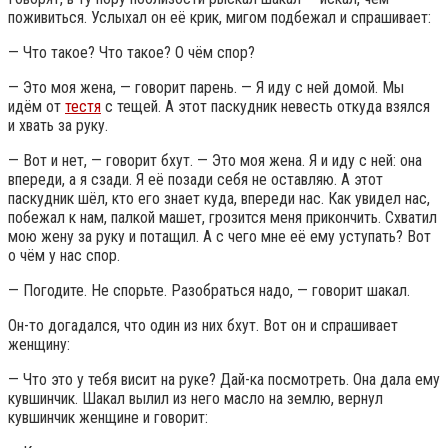
поживиться. Услыхал он её крик, мигом подбежал и спрашивает:
— Что такое? Что такое? О чём спор?
— Это моя жена, — говорит парень. — Я иду с ней домой. Мы
идём от
тестя
с тещей. А этот паскудник невесть откуда взялся
и хвать за руку.
— Вот и нет, — говорит бхут. — Это моя жена. Я и иду с ней: она
впереди, а я сзади. Я её позади себя не оставляю. А этот
паскудник шёл, кто его знает куда, впереди нас. Как увидел нас,
побежал к нам, палкой машет, грозится меня прикончить. Схватил
мою жену за руку и потащил. А с чего мне её ему уступать? Вот
о чём у нас спор.
— Погодите. Не спорьте. Разобраться надо, — говорит шакал.
Он-то догадался, что один из них бхут. Вот он и спрашивает
женщину:
— Что это у тебя висит на руке? Дай-ка посмотреть. Она дала ему
кувшинчик. Шакал вылил из него масло на землю, вернул
кувшинчик женщине и говорит: