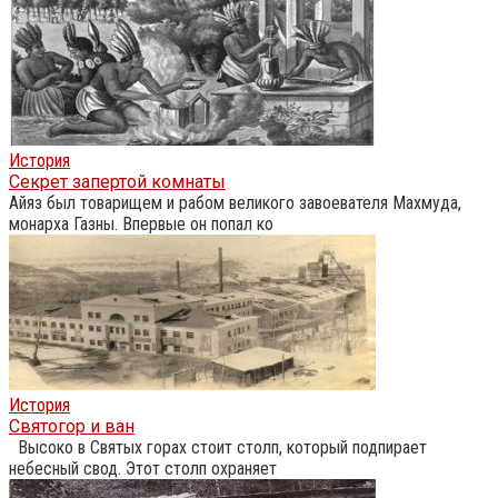
История
Секрет запертой комнаты
Айяз был товарищем и рабом великого завоевателя Махмуда,
монарха Газны. Впервые он попал ко
История
Святогор и ван
Высоко в Святых горах стоит столп, который подпирает
небесный свод. Этот столп охраняет