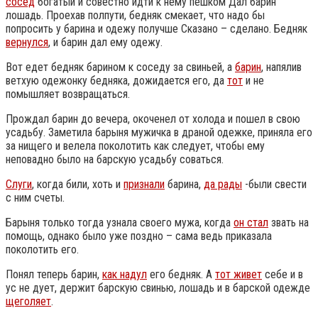
сосед
богатый и совестно идти к нему пешком Дал барин
лошадь. Проехав полпути, бедняк смекает, что надо бы
попросить у барина и одежу получше Сказано – сделано. Бедняк
вернулся
, и барин дал ему одежу.
Вот едет бедняк барином к соседу за свиньей, а
барин
, напялив
ветхую одежонку бедняка, дожидается его, да
тот
и не
помышляет возвращаться.
Прождал барин до вечера, окоченел от холода и пошел в свою
усадьбу. Заметила барыня мужичка в драной одежке, приняла его
за нищего и велела поколотить как следует, чтобы ему
неповадно было на барскую усадьбу соваться.
Слуги
, когда били, хоть и
признали
барина,
да рады
-были свести
с ним счеты.
Барыня только тогда узнала своего мужа, когда
он стал
звать на
помощь, однако было уже поздно – сама ведь приказала
поколотить его.
Понял теперь барин,
как надул
его бедняк. А
тот живет
себе и в
ус не дует, держит барскую свинью, лошадь и в барской одежде
щеголяет
.