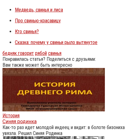
Медведь, свинья и лиса
Про свинью-красавицу
Кто свинья?
Сказка: почему у свиньи рыло вытянутое
бедняк говорит
рябой
свинья
Понравилась статья? Поделиться с друзьями:
Вам также может быть интересно
История
Синяя родинка
Как-то раз идет молодой индеец и видит: в болоте бизониха
увязла. Решил Синяя Родинка