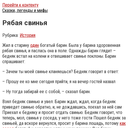
Перейти к контенту
Сказки, легенды и мифы
Рябая свинья
Рубрика:
История
Жил в старину
один
богатый барин. Была у барина здоровенная
рябая свинья, и паслась она в поле. Однажды барин глядит –
бедняк встал на колени и отвешивает свинье поклоны. Барин
спрашивает:
– Зачем ты моей свинье кланяешься? Бедняк говорит в ответ:
– Прошу ее ко мне сегодня прийти, я на вечер гостей назвал
– Ну тогда забирай ее с собой, – сказал барин.
Взял бедняк свинью и увел. Барин ждал, ждал, когда бедняк
приведет свинью обратно, и, не дождавшись, поехал за ней сам
Приехал к бедняку и просит отдать свинью.
Бедняк говорит, что
теперь, мол, свинья у соседа, у него тоже гости Пошел бедняк за
свиньей, да вскоре вернулся, просит у барина лошадь, потому
как