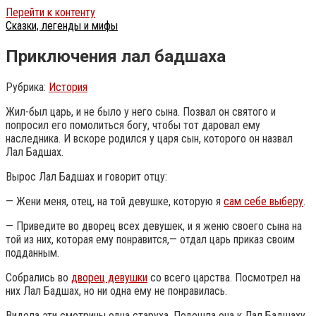
Перейти к контенту
Сказки, легенды и мифы
Приключения лал бадшаха
Рубрика:
История
Жил-был царь, и не было у него сына. Позвал он святого и
попросил его помолиться богу, чтобы тот даровал ему
наследника. И вскоре родился у царя сын, которого он назвал
Лал Бадшах.
Вырос Лал Бадшах и говорит отцу:
— Жени меня, отец, на той девушке, которую я
сам себе выберу
.
— Приведите во дворец всех девушек, и я женю своего сына на
той из них, которая ему понравится,— отдал царь приказ своим
подданным.
Собрались во
дворец девушки
со всего царства. Посмотрел на
них Лал Бадшах, но ни одна ему не понравилась.
Видела эти смотрины одна старуха. Подошла она к Лал Бадшаху