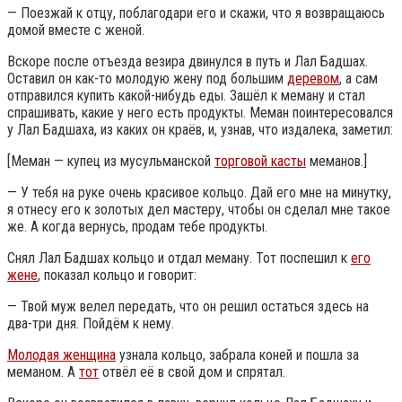
— Поезжай к отцу, поблагодари его и скажи, что я возвращаюсь
домой вместе с женой.
Вскоре после отъезда везира двинулся в путь и Лал Бадшах.
Оставил он как-то молодую жену под большим
деревом
, а сам
отправился купить какой-нибудь еды. Зашёл к меману и стал
спрашивать, какие у него есть продукты. Меман поинтересовался
у Лал Бадшаха, из каких он краёв, и, узнав, что издалека, заметил:
[Меман — купец из мусульманской
торговой касты
меманов.]
— У тебя на руке очень красивое кольцо. Дай его мне на минутку,
я отнесу его к золотых дел мастеру, чтобы он сделал мне такое
же. А когда вернусь, продам тебе продукты.
Снял Лал Бадшах кольцо и отдал меману. Тот поспешил к
его
жене
, показал кольцо и говорит:
— Твой муж велел передать, что он решил остаться здесь на
два-три дня. Пойдём к нему.
Молодая женщина
узнала кольцо, забрала коней и пошла за
меманом. А
тот
отвёл её в свой дом и спрятал.