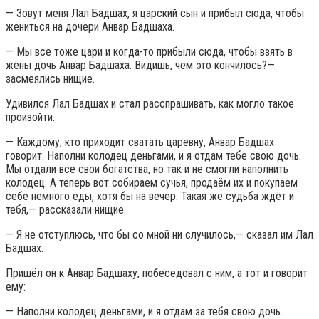
— Зовут меня Лал Бадшах, я царский сын и прибыл сюда, чтобы
жениться на дочери Анвар Бадшаха.
— Мы все тоже цари и когда-то прибыли сюда, чтобы взять в
жёны дочь Анвар Бадшаха. Видишь, чем это кончилось?—
засмеялись нищие.
Удивился Лал Бадшах и стал расспрашивать, как могло такое
произойти.
— Каждому, кто приходит сватать царевну, Анвар Бадшах
говорит: Наполни колодец деньгами, и я отдам тебе свою дочь.
Мы отдали все свои богатства, но так и не смогли наполнить
колодец. А теперь вот собираем сучья, продаём их и покупаем
себе немного еды, хотя бы на вечер. Такая же судьба ждёт и
тебя,— рассказали нищие.
— Я не отступлюсь, что бы со мной ни случилось,— сказал им Лал
Бадшах.
Пришёл он к Анвар Бадшаху, побеседовал с ним, а тот и говорит
ему:
— Наполни колодец деньгами, и я отдам за тебя свою дочь.