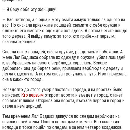
— Я беру себе эту женщину!
— Вас четверо, а я одна и могу выйти замуж только за одного из
вас. Но сначала привяжите лошадей, снимите с себя оружие и
сложите его вместе с одеждой вот здесь. А потом бегите вон до
того дерева. Я выйду замуж за того, кто прибежит первым,—
сказала женщина.
Слезли они с лошадей, сняли оружие, разделись и побежали. А
жена Лал Бадшаха собрала их одежду и оружие, убила лошадей
и, взобравшись на своего верблюда, скрылась. Вскоре
добралась она до берега реки, привязала верблюда к дереву и
легла отдохнуть. А потом снова тронулась в путь. И вот приехала
она в какой-то город.
Незадолго до этого умер властелин города, и на воротах было
написано:
Кто первым
откроет ворота и въедет в город, станет
его властелином. Открыла она ворота, въехала первой в город и
стала в нём царицей.
Тем временем Лал Бадшах двинулся по следам верблюда на
поиски своей жены. Пошёл по следам и меман. Вор вылез из
колодца и тоже пошёл по следам, а за ним четверо всадников.