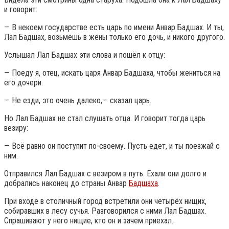
и говорит:
— В некоем государстве есть царь по имени Анвар Бадшах. И ты,
Лал Бадшах, возьмёшь в жёны только его дочь, и никого другого.
Услышал Лал Бадшах эти слова и пошёл к отцу:
— Поеду я, отец, искать царя Анвар Бадшаха, чтобы жениться на
его дочери.
— Не езди, это очень далеко,— сказал царь.
Но Лал Бадшах не стал слушать отца. И говорит тогда царь
везиру:
— Всё равно он поступит по-своему. Пусть едет, и ты поезжай с
ним.
Отправился Лал Бадшах с везиром в путь. Ехали они долго и
добрались наконец до страны Анвар
Бадшаха
.
При входе в столичный город встретили они четырёх нищих,
собиравших в лесу сучья. Разговорился с ними Лал Бадшах.
Спрашивают у него нищие, кто он и зачем приехал.