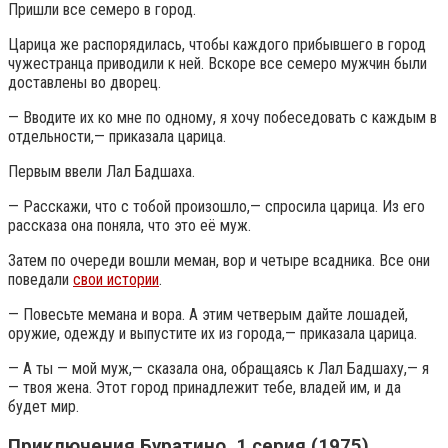
Пришли все семеро в город.
Царица же распорядилась, чтобы каждого прибывшего в город
чужестранца приводили к ней. Вскоре все семеро мужчин были
доставлены во дворец.
— Вводите их ко мне по одному, я хочу побеседовать с каждым в
отдельности,— приказала царица.
Первым ввели Лал Бадшаха.
— Расскажи, что с тобой произошло,— спросила царица. Из его
рассказа она поняла, что это её муж.
Затем по очереди вошли меман, вор и четыре всадника. Все они
поведали
свои истории
.
— Повесьте мемана и вора. А этим четверым дайте лошадей,
оружие, одежду и выпустите их из города,— приказала царица.
— А ты — мой муж,— сказала она, обращаясь к Лал Бадшаху,— я
— твоя жена. Этот город принадлежит тебе, владей им, и да
будет мир.
Приключения Буратино. 1 серия (1975).