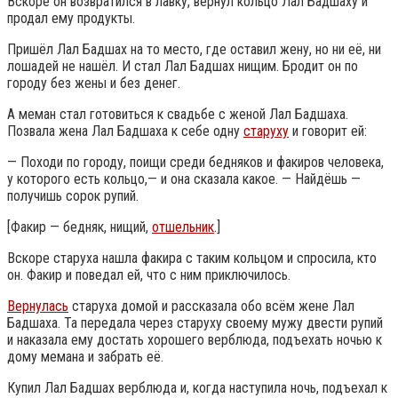
Вскоре он возвратился в лавку, вернул кольцо Лал Бадшаху и
продал ему продукты.
Пришёл Лал Бадшах на то место, где оставил жену, но ни её, ни
лошадей не нашёл. И стал Лал Бадшах нищим. Бродит он по
городу без жены и без денег.
А меман стал готовиться к свадьбе с женой Лал Бадшаха.
Позвала жена Лал Бадшаха к себе одну
старуху
и говорит ей:
— Походи по городу, поищи среди бедняков и факиров человека,
у которого есть кольцо,— и она сказала какое. — Найдёшь —
получишь сорок рупий.
[Факир — бедняк, нищий,
отшельник
.]
Вскоре старуха нашла факира с таким кольцом и спросила, кто
он. Факир и поведал ей, что с ним приключилось.
Вернулась
старуха домой и рассказала обо всём жене Лал
Бадшаха. Та передала через старуху своему мужу двести рупий
и наказала ему достать хорошего верблюда, подъехать ночью к
дому мемана и забрать её.
Купил Лал Бадшах верблюда и, когда наступила ночь, подъехал к