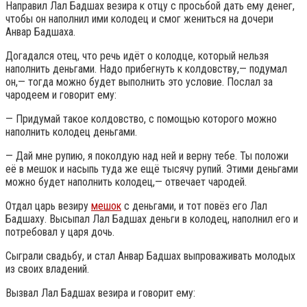
Направил Лал Бадшах везира к отцу с просьбой дать ему денег,
чтобы он наполнил ими колодец и смог жениться на дочери
Анвар Бадшаха.
Догадался отец, что речь идёт о колодце, который нельзя
наполнить деньгами. Надо прибегнуть к колдовству,— подумал
он,— тогда можно будет выполнить это условие. Послал за
чародеем и говорит ему:
— Придумай такое колдовство, с помощью которого можно
наполнить колодец деньгами.
— Дай мне рупию, я поколдую над ней и верну тебе. Ты положи
её в мешок и насыпь туда же ещё тысячу рупий. Этими деньгами
можно будет наполнить колодец,— отвечает чародей.
Отдал царь везиру
мешок
с деньгами, и тот повёз его Лал
Бадшаху. Высыпал Лал Бадшах деньги в колодец, наполнил его и
потребовал у царя дочь.
Сыграли свадьбу, и стал Анвар Бадшах выпроваживать молодых
из своих владений.
Вызвал Лал Бадшах везира и говорит ему: