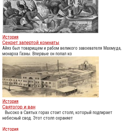
История
Секрет запертой комнаты
Айяз был товарищем и рабом великого завоевателя Махмуда,
монарха Газны. Впервые он попал ко
История
Святогор и ван
Высоко в Святых горах стоит столп, который подпирает
небесный свод. Этот столп охраняет
История