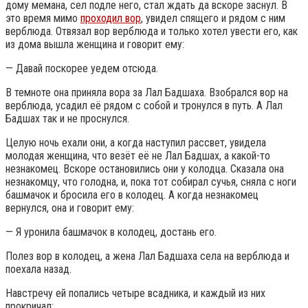
дому мемана, сел подле него, стал ждать да вскоре заснул. В
это время мимо
проходил вор
, увидел спящего и рядом с ним
верблюда. Отвязал вор верблюда и только хотел увести его, как
из дома вышла женщина и говорит ему:
— Давай поскорее уедем отсюда.
В темноте она приняла вора за Лал Бадшаха. Взобрался вор на
верблюда, усадил её рядом с собой и тронулся в путь. А Лал
Бадшах так и не проснулся.
Целую ночь ехали они, а когда наступил рассвет, увидела
молодая женщина, что везёт её не Лал Бадшах, а какой-то
незнакомец. Вскоре остановились они у колодца. Сказала она
незнакомцу, что голодна, и, пока тот собирал сучья, сняла с ноги
башмачок и бросила его в колодец. А когда незнакомец
вернулся, она и говорит ему:
— Я уронила башмачок в колодец, достань его.
Полез вор в колодец, а жена Лал Бадшаха села на верблюда и
поехала назад.
Навстречу ей попались четыре всадника, и каждый из них
прокричал: