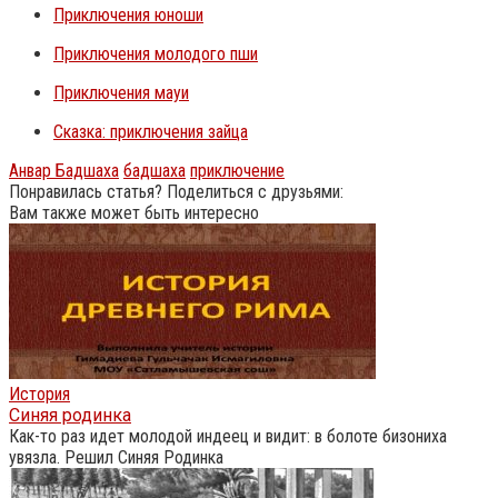
Приключения юноши
Приключения молодого пши
Приключения мауи
Сказка: приключения зайца
Анвар Бадшаха
бадшаха
приключение
Понравилась статья? Поделиться с друзьями:
Вам также может быть интересно
История
Синяя родинка
Как-то раз идет молодой индеец и видит: в болоте бизониха
увязла. Решил Синяя Родинка