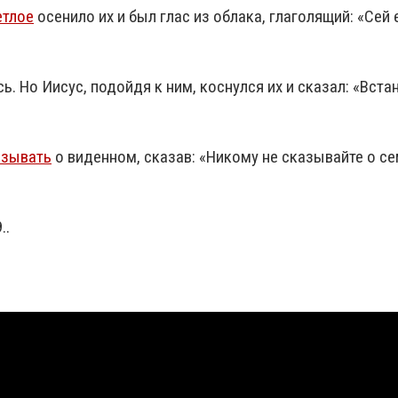
етлое
осенило их и был глас из облака, глаголящий: «Се
сь. Но Иисус, подойдя к ним, коснулся их и сказал: «Вста
азывать
о виденном, сказав: «Никому не сказывайте о с
..