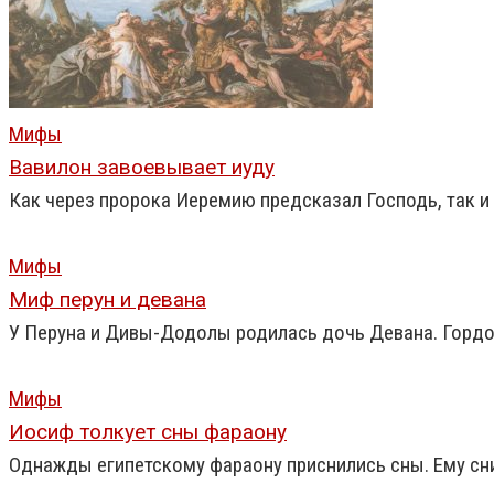
Мифы
Вавилон завоевывает иуду
Как через пророка Иеремию предсказал Господь, так и 
Мифы
Миф перун и девана
У Перуна и Дивы-Додолы родилась дочь Девана. Гордо
Мифы
Иосиф толкует сны фараону
Однажды египетскому фараону приснились сны. Ему снил