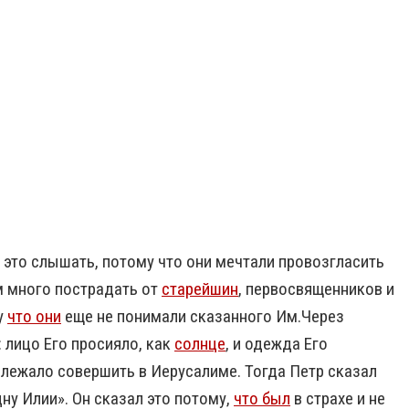
 это слышать, потому что они мечтали провозгласить
ам много пострадать от
старейшин
, первосвященников и
у
что они
еще не понимали сказанного Им.Через
 лицо Его просияло, как
солнце
, и одежда Его
длежало совершить в Иерусалиме. Тогда Петр сказал
дну Илии». Он сказал это потому,
что был
в страхе и не