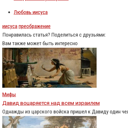
Любовь иисуса
иисуса
преображение
Понравилась статья? Поделиться с друзьями:
Вам также может быть интересно
Мифы
Давид воцаряется над всем израилем
Однажды из царского войска пришел к Давиду один чел