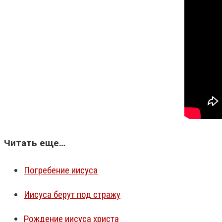
Читать еще…
Погребение иисуса
Иисуса берут под стражу
Рождение иисуса христа