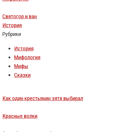
Святогор и ван
История
Рубрики
История
Мифология
Мифы
Сказки
Как один крестьянин зятя выбирал
Красные волки