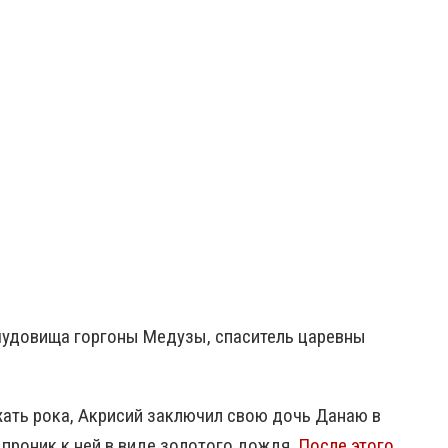
удовища горгоны Медузы, спаситель царевны
ать рока, Акрисий заключил свою дочь Данаю в
проник к ней в виде золотого дождя.
После этого