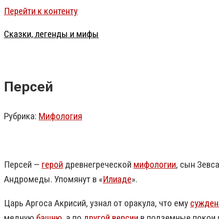
Перейти к контенту
Сказки, легенды и мифы
Персей
Рубрика:
Мифология
Персей —
герой
древнегреческой
мифологии
, сын Зевс
Андромеды. Упомянут в «
Илиаде
».
Царь Аргоса Акрисий, узнал от оракула, что ему
сужден
медную
башню
, а по
другой версии
в подземные покои 