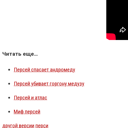
Читать еще…
Персей спасает андромеду
Персей убивает горгону медузу
Персей и атлас
Миф персей
другой версии
перси