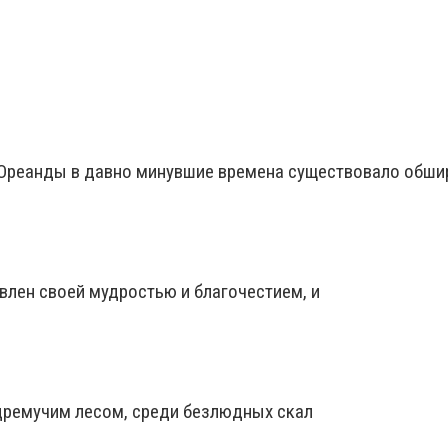
й Ореанды в давно минувшие времена существовало обши
влен своей мудростью и благочестием, и
 дремучим лесом, среди безлюдных скал