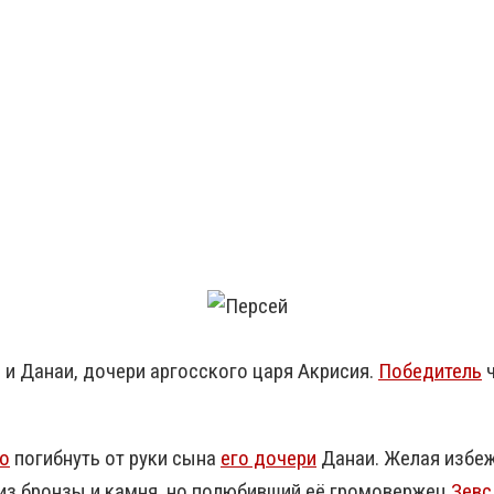
а и Данаи, дочери аргосского царя Акрисия.
Победитель
ч
о
погибнуть от руки сына
его дочери
Данаи. Желая избеж
из бронзы и камня, но полюбивший её громовержец
Зевс