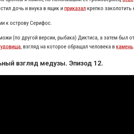
тил дочь и внука в ящик и
приказал
крепко заколотить е
ми к острову Серифос.
ожи (по другой версии, рыбака) Диктиса, а затем был 
чудовища
, взгляд на которое обращал человека в
камень
ьный взгляд медузы. Эпизод 12.