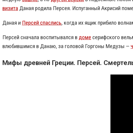
визита
Даная родила Персея.
Испуганный Акрисий помес
Даная и
Персей спаслись
, когда их ящик прибило волна
Персей сначала воспитывался в
доме
серифского вельм
влюбившимся в Данаю, за головой Горгоны Медузы —
Мифы древней Греции. Персей. Смертел