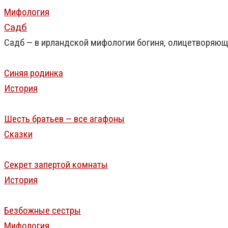
Мифология
Садб
Садб — в ирландской мифологии богиня, олицетворяюща
Синяя родинка
История
Шесть братьев — все агафоны
Сказки
Секрет запертой комнаты
История
Безбожные сестры
Мифология