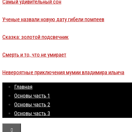
Самый удивительный сон
Ученые назвали новую дату гибели помпеев
Сказка: золотой подсвечник
Смерть и то, что не умирает
Невероятные приключения мумии владимира ильича
Главная
Основы часть 1
Основы часть 2
Основы часть 3