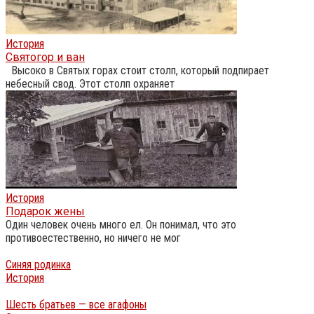
История
Святогор и ван
Высоко в Святых горах стоит столп, который подпирает
небесный свод. Этот столп охраняет
История
Подарок жены
Один человек очень много ел. Он понимал, что это
противоестественно, но ничего не мог
Синяя родинка
История
Шесть братьев — все агафоны