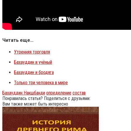
Читать еще…
Утренняя торговля
Бахауддин и учёный
Бахауддин и бродяга
Только три человека в мире
Бахауддин Накшбанди
определение
состав
Понравилась статья? Поделиться с друзьями:
Вам также может быть интересно