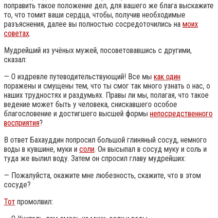
поправить такое положение дел, для вашего же блага выскажите
то, что томит ваши сердца, чтобы, получив необходимые
разъяснения, далее вы полностью сосредоточились на
моих
советах
.
Мудрейший из учёных мужей, посоветовавшись с другими,
сказал:
— О издревле путеводительствующий! Все мы
как один
поражены и смущены тем, что ты смог так много узнать о нас, о
наших трудностях и раздумьях. Правы ли мы, полагая, что такое
ведение может быть у человека, снискавшего особое
благословение и достигшего высшей формы
непосредственного
восприятия
?
В ответ Бахауддин попросил большой глиняный сосуд, немного
воды в кувшине, муки и
соли
. Он высыпал в сосуд муку и соль и
туда же вылил воду. Затем он спросил главу мудрейших:
— Пожалуйста, окажите мне любезность, скажите, что в этом
сосуде?
Тот
промолвил: