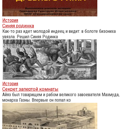
История
Синяя родинка
Как-то раз идет молодой индеец и видит: в болоте бизониха
увязла. Решил Синяя Родинка
История
Секрет запертой комнаты
Айяз был товарищем и рабом великого завоевателя Махмуда,
монарха Газны. Впервые он попал ко