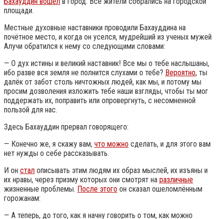
Бахауддин вошёл
в город. Все жители собрались на городской
площади.
Местные духовные наставники проводили Бахауддина на
почётное место, и когда он уселся, мудрейший из ученых мужей
Алучи обратился к нему со следующими словами:
— О дух истины и великий наставник! Все мы о тебе наслышаны,
ибо разве вся земля не полнится слухами о тебе?
Вероятно
, ты
далёк от забот столь ничтожных людей, как мы, и потому мы
просим дозволения изложить тебе наши взгляды, чтобы ты мог
поддержать их, поправить или опровергнуть, с несомненной
пользой для нас.
Здесь Бахауддин прервал говорящего:
— Конечно же, я скажу вам,
что можно
сделать, и для этого вам
нет нужды о себе рассказывать.
И он
стал
описывать этим людям их образ мыслей, их изъяны и
их нравы, через призму которых они смотрят на
различные
жизненные проблемы.
После этого
он сказал ошеломлённым
горожанам:
— А теперь, до того, как я начну говорить о том, как можно