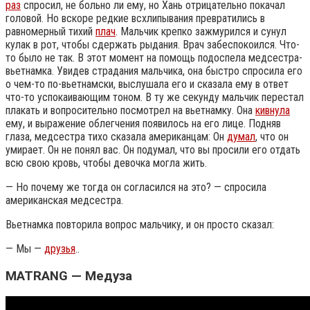
раз
спросил, не больно ли ему, но Хань отрицательно покачал
головой. Но вскоре редкие всхлипывания превратились в
равномерный тихий
плач
. Мальчик крепко зажмурился и сунул
кулак в рот, чтобы сдержать рыдания. Врач забеспокоился. Что-
то было не так. В этот момент на помощь подоспела медсестра-
вьетнамка. Увидев страдания мальчика, она быстро спросила его
о чем-то по-вьетнамски, выслушала его и сказала ему в ответ
что-то успокаивающим тоном. В ту же секунду мальчик перестал
плакать и вопросительно посмотрел на вьетнамку. Она
кивнула
ему, и выражение облегчения появилось на его лице. Подняв
глаза, медсестра тихо сказала американцам: Он
думал
, что он
умирает. Он не понял вас. Он подумал, что вы просили его отдать
всю свою кровь, чтобы девочка могла жить.
— Но почему же тогда он согласился на это? — спросила
американская медсестра.
Вьетнамка повторила вопрос мальчику, и он просто сказал:
— Мы —
друзья
..
MATRANG — Медуза