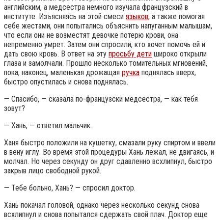
английским, а медсестра немного изучала французский в
институте. Изъясняясь на этой смеси
языков
, а также помогая
себе жестами, они попытались объяснить напуганным малышам,
что если они не возместят девочке потерю крови, она
непременно умрет. Затем они спросили, кто хочет помочь ей и
дать свою кровь. В ответ на эту
просьбу дети
широко открыли
глаза и замолчали. Прошло несколько томительных мгновений,
пока, наконец, маленькая дрожащая
ручка
поднялась вверх,
быстро опустилась и снова поднялась.
— Спасибо, — сказала по-французски медсестра, — как тебя
зовут?
— Хань, — ответил мальчик.
Ханя быстро положили на кушетку, смазали руку спиртом и ввели
в вену иглу. Во время этой процедуры Хань лежал, не двигаясь, и
молчал. Но через секунду он друг сдавленно всхлипнул, быстро
закрыв лицо свободной рукой.
— Тебе больно, Хань? — спросил доктор.
Хань покачал головой, однако через несколько секунд снова
всхлипнул и снова попытался сдержать свой плач. Доктор еще