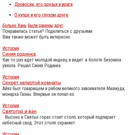
Дровосек, его друзья и враги
О купце и его глухом друге
больно Хань
были ранены
друг
Понравилась статья? Поделиться с друзьями:
Вам также может быть интересно
История
Синяя родинка
Как-то раз идет молодой индеец и видит: в болоте бизониха
увязла. Решил Синяя Родинка
История
Секрет запертой комнаты
Айяз был товарищем и рабом великого завоевателя Махмуда,
монарха Газны. Впервые он попал ко
История
Святогор и ван
Высоко в Святых горах стоит столп, который подпирает
небесный свод. Этот столп охраняет
История