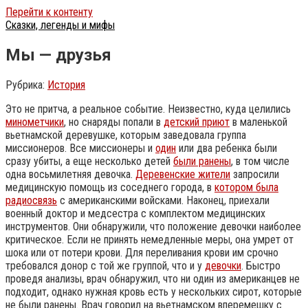
Перейти к контенту
Сказки, легенды и мифы
Мы — друзья
Рубрика:
История
Это не притча, а реальное событие. Неизвестно, куда целились
минометчики
, но снаряды попали в
детский приют
в маленькой
вьетнамской деревушке, которым заведовала группа
миссионеров. Все миссионеры и
один
или два ребенка были
сразу убиты, а еще несколько детей
были ранены
, в том числе
одна восьмилетняя девочка.
Деревенские жители
запросили
медицинскую помощь из соседнего города, в
котором была
радиосвязь
с американскими войсками. Наконец, приехали
военный доктор и медсестра с комплектом медицинских
инструментов.
Они обнаружили, что положение девочки наиболее
критическое. Если не принять немедленные меры, она умрет от
шока или от потери крови. Для переливания крови им срочно
требовался донор с той же группой, что и у
девочки
. Быстро
проведя анализы, врач обнаружил, что ни один из американцев не
подходит, однако нужная кровь есть у нескольких сирот, которые
не были ранены. Врач говорил на вьетнамском вперемешку с