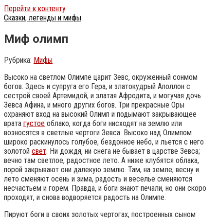
Перейти к контенту
Сказки, легенды и мифы
Миф олимп
Рубрика:
Мифы
Высоко на светлом Олимпе царит Зевс, окруженный сонмом
богов. Здесь и супруга его Гера, и златокудрый Аполлон с
сестрой своей Артемидой, и златая Афродита, и могучая дочь
Зевса Афина, и много других богов. Три прекрасные Оры
охраняют вход на высокий Олимп и подымают закрывающее
врата
густое
облако, когда боги нисходят на землю или
возносятся в светлые чертоги Зевса. Высоко над Олимпом
широко раскинулось голубое, бездонное небо, и льется с него
золотой
свет
. Ни дождя, ни снега не бывает в царстве Зевса;
вечно там светлое, радостное лето.
А ниже клубятся облака,
порой закрывают они далекую землю. Там, на земле, весну и
лето сменяют осень и зима, радость и веселье сменяются
несчастьем и горем. Правда, и боги знают печали, но они скоро
проходят, и снова водворяется радость на Олимпе.
Пируют боги в своих золотых чертогах, построенных сыном