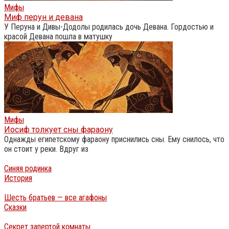
Мифы
Миф перун и девана
У Перуна и Дивы-Додолы родилась дочь Девана. Гордостью и
красой Девана пошла в матушку
Мифы
Иосиф толкует сны фараону
Однажды египетскому фараону приснились сны. Ему снилось, что
он стоит у реки. Вдруг из
Синяя родинка
История
Шесть братьев — все агафоны
Сказки
Секрет запертой комнаты