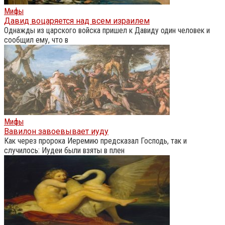
Мифы
Давид воцаряется над всем израилем
Однажды из царского войска пришел к Давиду один человек и
сообщил ему, что в
Мифы
Вавилон завоевывает иуду
Как через пророка Иеремию предсказал Господь, так и
случилось: Иудеи были взяты в плен