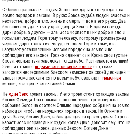
С Олимпа рассылает людям Зевс свои дары и утверждает на
земле порядок и законы. В руках Зевса судьба людей; счастье и
несчастье, добро и зло, жизнь и смерть — все в его руках. Два
больших сосуда стоят у врат дворца Зевса. В одном сосуде
дары добра, в другом — зла. Зевс черпает в них добро и зло и
посылает людям. Горе тому человеку, которому громовержец
черпает дары только из сосуда со злом. Горе и тому, кто
нарушает установленный Зевсом порядок на земле и не
соблюдает его законов. Грозно сдвинет сын Крона свои густые
брови, черные тучи заволокут тогда небо. Разгневается великий
Зевс, и страшно
подымутся волосы на голове
его, глаза
загорятся нестерпимым блеском; взмахнет он своей десницей —
удары грома раскатятся по всему небу, сверкнет
пламенная
молния, и сотрясется высокий Олимп.
Не
один Зевс
хранит законы. У его трона стоит хранящая законы
богиня Фемида. Она созывает, по повелению громовержца,
собрания богов на светлом Олимпе народные собрания на земле,
наблюдая, чтобы не нарушился порядок и закон. На Олимпе и
дочь Зевса, богиня Дикэ, наблюдающая за правосудием. Строго
карает Зевс неправедных судей, когда Дикэ доносит ему, что не
соблюдают они законов, данных Зевсом. Богиня Дикэ —
защитница правды и враг обмана.