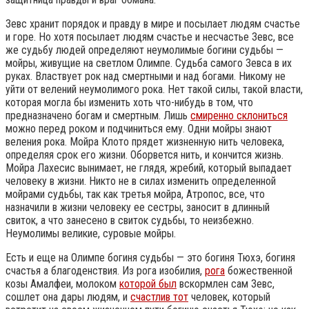
Зевс хранит порядок и правду в мире и посылает людям счастье
и горе. Но хотя посылает людям счастье и несчастье Зевс, все
же судьбу людей определяют неумолимые богини судьбы —
мойры, живущие на светлом Олимпе. Судьба самого Зевса в их
руках. Властвует рок над смертными и над богами. Никому не
уйти от велений неумолимого рока. Нет такой силы, такой власти,
которая могла бы изменить хоть что-нибудь в том, что
предназначено богам и смертным. Лишь
смиренно склониться
можно перед роком и подчиниться ему. Одни мойры знают
веления рока. Мойра Клото прядет жизненную нить человека,
определяя срок его жизни. Оборвется нить, и кончится жизнь.
Мойра Лахесис вынимает, не глядя, жребий, который выпадает
человеку в жизни. Никто не в силах изменить определенной
мойрами судьбы, так как третья мойра, Атропос, все, что
назначили в жизни человеку ее сестры, заносит в длинный
свиток, а что занесено в свиток судьбы, то неизбежно.
Неумолимы великие, суровые мойры.
Есть и еще на Олимпе богиня судьбы — это богиня Тюхэ, богиня
счастья а благоденствия. Из рога изобилия,
рога
божественной
козы Амалфеи, молоком
которой был
вскормлен сам Зевс,
сошлет она дары людям, и
счастлив тот
человек, который