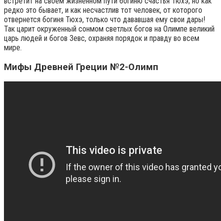
встретит на своем жизненном пути богиню счастья Тюхэ; но как
редко это бывает, и как несчастлив тот человек, от которого
отвернется богиня Тюхэ, только что дававшая ему свои дары!
Так царит окруженный сонмом светлых богов на Олимпе великий
царь людей и богов Зевс, охраняя порядок и правду во всем
мире.
Мифы Древней Греции №2-Олимп