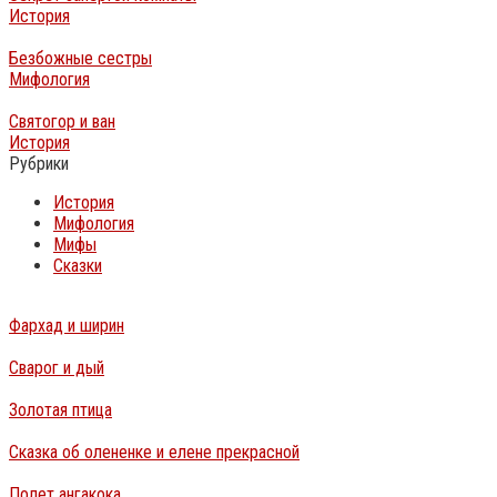
История
Безбожные сестры
Мифология
Святогор и ван
История
Рубрики
История
Мифология
Мифы
Сказки
Фархад и ширин
Сварог и дый
Золотая птица
Сказка об олененке и елене прекрасной
Полет ангакока