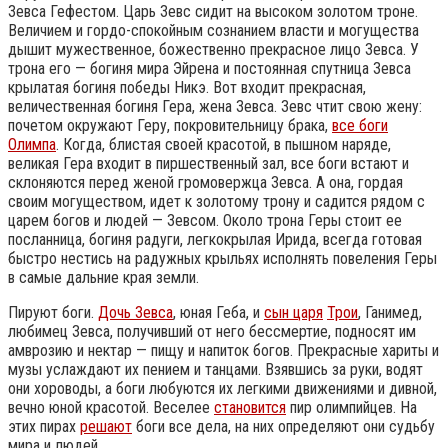
Зевса Гефестом. Царь Зевс сидит на высоком золотом троне.
Величием и гордо-спокойным сознанием власти и могущества
дышит мужественное, божественно прекрасное лицо Зевса. У
трона его — богиня мира Эйрена и постоянная спутница Зевса
крылатая богиня победы Никэ. Вот входит прекрасная,
величественная богиня Гера, жена Зевса. Зевс чтит свою жену:
почетом окружают Геру, покровительницу брака,
все боги
Олимпа
. Когда, блистая своей красотой, в пышном наряде,
великая Гера входит в пиршественный зал, все боги встают и
склоняются перед женой громовержца Зевса. А она, гордая
своим могуществом, идет к золотому трону и садится рядом с
царем богов и людей — Зевсом. Около трона Геры стоит ее
посланница, богиня радуги, легкокрылая Ирида, всегда готовая
быстро нестись на радужных крыльях исполнять повеления Геры
в самые дальние края земли.
Пируют боги.
Дочь Зевса
, юная Геба, и
сын царя
Трои
, Ганимед,
любимец Зевса, получивший от него бессмертие, подносят им
амврозию и нектар — пищу и напиток богов. Прекрасные хариты и
музы услаждают их пением и танцами. Взявшись за руки, водят
они хороводы, а боги любуются их легкими движениями и дивной,
вечно юной красотой. Веселее
становится
пир олимпийцев. На
этих пирах
решают
боги все дела, на них определяют они судьбу
мира и людей.