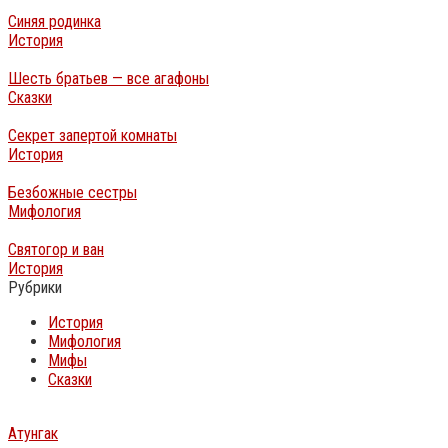
Синяя родинка
История
Шесть братьев — все агафоны
Сказки
Секрет запертой комнаты
История
Безбожные сестры
Мифология
Святогор и ван
История
Рубрики
История
Мифология
Мифы
Сказки
Атунгак