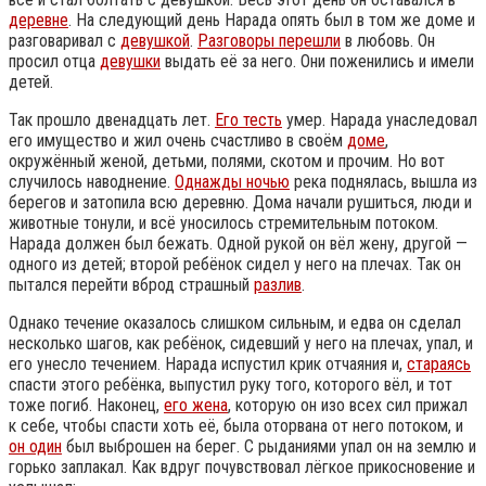
деревне
. На следующий день Нарада опять был в том же доме и
разговаривал с
девушкой
.
Разговоры перешли
в любовь. Он
просил отца
девушки
выдать её за него. Они поженились и имели
детей.
Так прошло двенадцать лет.
Его тесть
умер. Нарада унаследовал
его имущество и жил очень счастливо в своём
доме
,
окружённый женой, детьми, полями, скотом и прочим. Но вот
случилось наводнение.
Однажды ночью
река поднялась, вышла из
берегов и затопила всю деревню. Дома начали рушиться, люди и
животные тонули, и всё уносилось стремительным потоком.
Нарада должен был бежать. Одной рукой он вёл жену, другой —
одного из детей; второй ребёнок сидел у него на плечах. Так он
пытался перейти вброд страшный
разлив
.
Однако течение оказалось слишком сильным, и едва он сделал
несколько шагов, как ребёнок, сидевший у него на плечах, упал, и
его унесло течением. Нарада испустил крик отчаяния и,
стараясь
спасти этого ребёнка, выпустил руку того, которого вёл, и тот
тоже погиб. Наконец,
его жена
, которую он изо всех сил прижал
к себе, чтобы спасти хоть её, была оторвана от него потоком, и
он один
был выброшен на берег. С рыданиями упал он на землю и
горько заплакал. Как вдруг почувствовал лёгкое прикосновение и