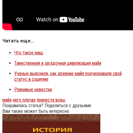
Читать еще…
Что такое маш
Таинственная и загадочная цивилизация майя
Ученые выяснили, как древние майя подчеркивали свой
статус в социуме
Ревнивые невестки
майя
него плечах
принести воды
Понравилась статья? Поделиться с друзьями:
Вам также может быть интересно