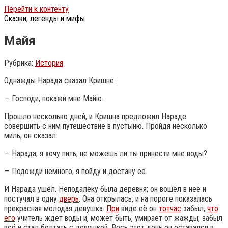
Перейти к контенту
Сказки, легенды и мифы
Майя
Рубрика:
История
Однажды Нарада сказал Кришне:
— Господи, покажи мне Майю.
Прошло несколько дней, и Кришна предложил Нараде
совершить с ним путешествие в пустыню. Пройдя несколько
миль, он сказал:
— Нарада, я хочу пить; не можешь ли ты принести мне воды?
— Подожди немного, я пойду и достану её.
И Нарада ушёл. Неподалёку была деревня; он вошёл в неё и
постучал в одну
дверь
. Она открылась, и на пороге показалась
прекрасная молодая девушка.
При
виде её он
тотчас
забыл,
что
его
учитель ждёт воды и, может быть, умирает от жажды; забыл
всё и стал болтать с девушкой.
Весь этот день он оставался в