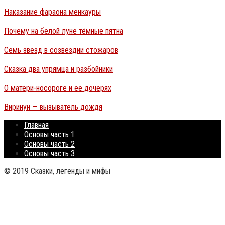
Наказание фараона менкауры
Почему на белой луне тёмные пятна
Семь звезд в созвездии стожаров
Сказка два упрямца и разбойники
О матери-носороге и ее дочерях
Виринун — вызыватель дождя
Главная
Основы часть 1
Основы часть 2
Основы часть 3
© 2019 Сказки, легенды и мифы