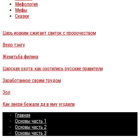
Мифология
Мифы
Сказки
Царь иоаким сжигает свиток с пророчеством
Веер тэнгу
Женитьба филина
Царская охота: как охотились русские правители
Заработанное своим трудом
Эол
Как звери бежали да в яму угодили
Главная
Основы часть 1
Основы часть 2
Основы часть 3