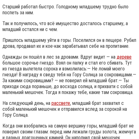
Старший работал быстро. Голодному младшему трудно было
поспеть за ним.
Так и получилось, что всё имущество досталось старшему, а
младший остался ни с чем.
Пришлось младшему уйти в горы. Поселился он в пещере. Рубил
дрова, продавал их и кое-как зарабатывал себе на пропитание.
Однажды он пошёл в лес за дровами. Вдруг видит — на
дереве
большое сорочье гнездо. Взял он палку и стал его сбивать. Тут
из гнезда вылетела сорока и взмолилась:— Не ломай моего
гнезда! В награду я сведу тебя на Гору Солнца за сокровищами.—
За какими сокровищами? — не поверил ей младший брат.— Ты
приходи сюда пораньше, до восхода солнца, и прихвати с собой
маленький мешочек. Тогда я покажу тебе, какие там сокровища.
На следующий день, на
рассвете
, младший брат захватил с
собой маленький мешочек и отправился вслед за сорокой на
Гору Солнца.
Когда они взобрались на самую вершину горы, младший брат не
поверил своим глазам: перед ним лежали груды золота, жемчуга
и разных драгоценных камней. Он наполнил свой мешочек