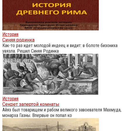
История
Синяя родинка
Как-то раз идет молодой индеец и видит: в болоте бизониха
увязла. Решил Синяя Родинка
История
Секрет запертой комнаты
Айяз был товарищем и рабом великого завоевателя Махмуда,
монарха Газны. Впервые он попал ко