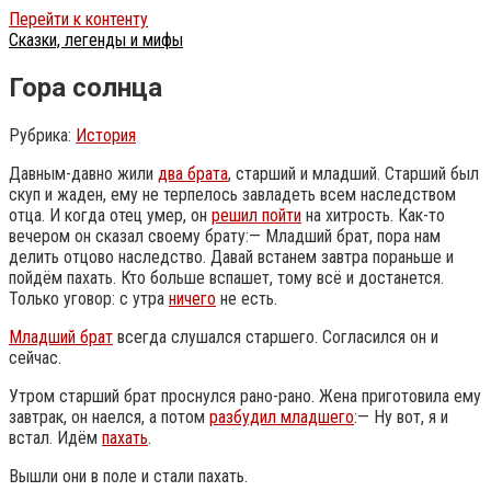
Перейти к контенту
Сказки, легенды и мифы
Гора солнца
Рубрика:
История
Давным-давно жили
два брата
, старший и младший. Старший был
скуп и жаден, ему не терпелось завладеть всем наследством
отца. И когда отец умер, он
решил пойти
на хитрость. Как-то
вечером он сказал своему брату:— Младший брат, пора нам
делить отцово наследство. Давай встанем завтра пораньше и
пойдём пахать. Кто больше вспашет, тому всё и достанется.
Только уговор: с утра
ничего
не есть.
Младший брат
всегда слушался старшего. Согласился он и
сейчас.
Утром старший брат проснулся рано-рано. Жена приготовила ему
завтрак, он наелся, а потом
разбудил младшего
:— Ну вот, я и
встал.
Идём
пахать
.
Вышли они в поле и стали пахать.