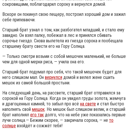
сокровищами, поблагодарил сороку и вернулся домой.
Вскоре он покинул свою пещеру, построил хороший дом и зажил
себе припеваючи.
Старший брат узнал о том, как разбогател младший, и стало ему
завидно. Он взял палку, побежал в лес и принялся сбивать
сорочье гнездо. Снова вылетела из гнезда сорока и пообещала
старшему брату свести его на Гору Солнца.
— Только смотри возьми с собой мешочек маленький, не больше
чем для одной мерки риса, — учила она его.
Старший брат подумал про себя, что такой мешочек будет для
него слишком мал. Он
вернулся
домой и велел жене сшить
мешок из самой большой простыни.
На следующий день, на рассвете, старший брат отправился за
сорокой на Гору Солнца. Когда он увидел груды золота, жемчуга
и драгоценных камней, то забыл про всё
на свете
и стал быстро
наполнять свой
мешок
. Но мешок был слишком велик, и старший
брат наполнял
его так
долго, что на небе уже показались первые
лучи солнца.— Бежим скорее, — закричала сорока, — не
то
солнце
взойдёт и сожжёт тебя!