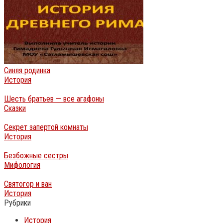
Синяя родинка
История
Шесть братьев — все агафоны
Сказки
Секрет запертой комнаты
История
Безбожные сестры
Мифология
Святогор и ван
История
Рубрики
История