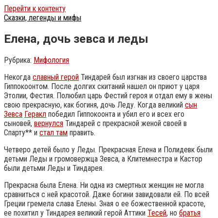
Перейти к контенту
Сказки, легенды и мифы
Елена, дочь зевса и леды
Рубрика:
Мифология
Некогда
славный герой
Тиндарей был изгнан из своего царства
Гиппокоонтом. После долгих скитаний нашел он приют у царя
Этолии, Фестия. Полюбил царь Фестий героя и отдал ему в жены
свою прекрасную, как богиня, дочь Леду. Когда великий
сын
Зевса
Геракл
победил Гиппокоонта и убил его и всех его
сыновей,
вернулся
Тиндарей с прекрасной женой своей в
Спарту** и
стал там
править.
Четверо детей было у Леды. Прекрасная Елена и Полидевк были
детьми Леды и громовержца Зевса, а Клитемнестра и Кастор
были детьми Леды и Тиндарея.
Прекрасна была Елена. Ни одна из смертных женщин не могла
сравниться с ней красотой. Даже богини завидовали ей. По всей
Греции гремела слава Елены. Зная о ее божественной красоте,
ее похитил у Тиндарея великий герой Аттики
Тесей
, но
братья