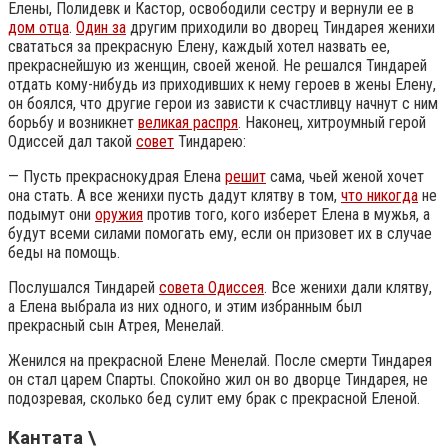
Елены, Полидевк и Кастор, освободили сестру и вернули ее в
дом отца
.
Один за
другим приходили во дворец Тиндарея женихи
свататься за прекрасную Елену, каждый хотел назвать ее,
прекраснейшую из женщин, своей женой. Не решался Тиндарей
отдать кому-нибудь из приходивших к нему героев в жены Елену,
он боялся, что другие герои из зависти к счастливцу начнут с ним
борьбу и возникнет
великая распря
. Наконец, хитроумный герой
Одиссей дал такой
совет
Тиндарею:
— Пусть прекраснокудрая Елена
решит
сама, чьей женой хочет
она стать. А все женихи пусть дадут клятву в том,
что никогда
не
подымут они
оружия
против того, кого изберет Елена в мужья, а
будут всеми силами помогать ему, если он призовет их в случае
беды на помощь.
Послушался Тиндарей
совета Одиссея
. Все женихи дали клятву,
а Елена выбрала из них одного, и этим избранным был
прекрасный сын Атрея, Менелай.
Женился на прекрасной Елене Менелай. После смерти Тиндарея
он стал царем Спарты. Спокойно жил он во дворце Тиндарея, не
подозревая, сколько бед сулит ему брак с прекрасной Еленой.
Кантата \