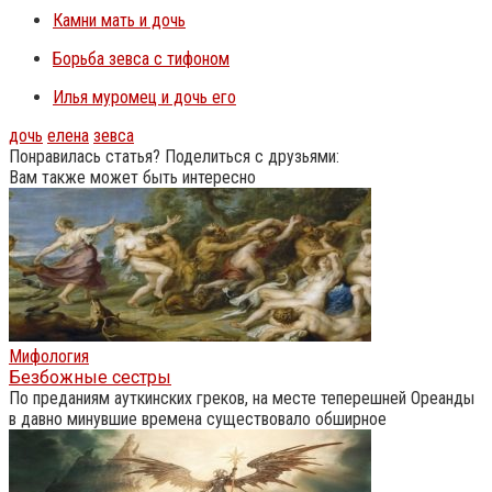
Камни мать и дочь
Борьба зевса с тифоном
Илья муромец и дочь его
дочь
елена
зевса
Понравилась статья? Поделиться с друзьями:
Вам также может быть интересно
Мифология
Безбожные сестры
По преданиям ауткинских греков, на месте теперешней Ореанды
в давно минувшие времена существовало обширное