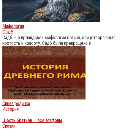
Мифология
Садб
Садб — в ирландской мифологии богиня, олицетворяющая
кротость и красоту. Садб была превращена в
Синяя родинка
История
Шесть братьев — все агафоны
Сказки