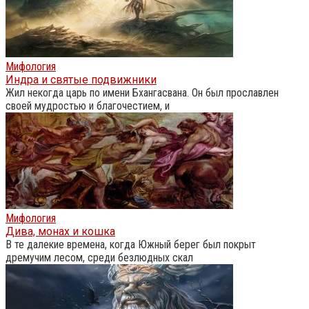
Мифология
Индра и святые подвижники
Жил некогда царь по имени Бхангасвана. Он был прославлен
своей мудростью и благочестием, и
Мифология
Дива, монах и кошка
В те далекие времена, когда Южный берег был покрыт
дремучим лесом, среди безлюдных скал