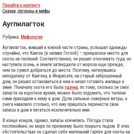
Перейти к контенту
Сказки, легенды и мифы
Аугпилагток
Рубрика:
Мифология
Аугпилагток, живший в южной части страны, услышал однажды
случайно, что Кангек (в заливе Готхоб) – прекрасное место для
охоты на тюленей. Соответственно, он решил откочевать туда; но
наступила осень, и земля затвердела от мороза еще прежде,
чем он сумел добраться до места. Поэтому, наткнувшись
неподалеку от Кангека, в Икарисате, на старый заброшенный
дом, он решил остановиться в нем и начал готовить жилище к
зиме. Поначалу охота его была
удачна
; по тому, сколько он смог
запасти за короткое время, можно было подумать, что тюлени
сами приходили к нему в дом.
Дули сильные северные ветры, а
снега навалило столько, что ему пришлось перенести свои
запасы в дом и питаться исключительно ими.
В конце концов, однако, запасы кончились. Погода стала
поспокойнее, но море по-прежнему было покрыто льдом. В этих
обстоятельствах он сделал себе маленький гарпун для охоты на