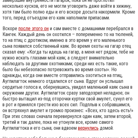
замерзшие внутренности гагарок; пока он не проглотил
несколько кусков, его не могли уговорить даже войти в хижину,
хотя там было полно еды и его вскоре досыта накормили. Кроме
того, перед отъездом его каяк наполнили припасами.
Вскоре
после этого он
и сам вместе с домашними перебрался в
Кангек. Каждый день он охотился – попеременно то на тюленей,
то на птиц с дротиком; именно в это время у его маленького
сына появился собственный каяк. Во время охоты на гагар отец
сказал ему: «Когда ты идешь на гагар, а меня нет рядом, тебе не
нужно искать глазами мой каяк; а следует внимательно
наблюдать за другими охотниками; среди них есть такие, кого
было бы небезопасно потревожить во время охоты». Но
однажды, когда они вместе отправились охотиться на птиц,
Аугпилагток немного отдалился от сына. Вдруг он услышал
сердитые голоса и, обернувшись, увидел маленький каяк сына в
окружении других. Аугпилагток сразу заподозрил неладное; он
быстро вытащил из-под оторочки куртки свой амулет, сунул его
в рот и принялся грести изо всех сил. Подплыв к собравшимся,
он встряхнул амулет и громко произнес: «Всех, кто здесь есть!»
При этих словах сначала перевернулся один каяк, затем второй,
третий и так далее, пока не утонули все, кроме самого
Аугпилагтока и его сына; они вдвоем
вернулись
домой.