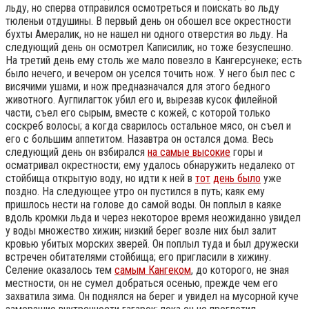
льду, но сперва отправился осмотреться и поискать во льду
тюленьи отдушины. В первый день он обошел все окрестности
бухты Амералик, но не нашел ни одного отверстия во льду. На
следующий день он осмотрел Каписилик, но тоже безуспешно.
На третий день ему столь же мало повезло в Кангерсунеке; есть
было нечего, и вечером он уселся точить нож. У него был пес с
висячими ушами, и нож предназначался для этого бедного
животного. Аугпилагток убил его и, вырезав кусок филейной
части, съел его сырым, вместе с кожей, с которой только
соскреб волосы; а когда сварилось остальное мясо, он съел и
его с большим аппетитом. Назавтра он остался дома. Весь
следующий день он взбирался
на самые высокие
горы и
осматривал окрестности; ему удалось обнаружить недалеко от
стойбища открытую воду, но идти к ней в
тот
день было
уже
поздно. На следующее утро он пустился в путь; каяк ему
пришлось нести на голове до самой воды. Он поплыл в каяке
вдоль кромки льда и через некоторое время неожиданно увидел
у воды множество хижин; низкий берег возле них был залит
кровью убитых морских зверей. Он поплыл туда и был дружески
встречен обитателями стойбища; его пригласили в хижину.
Селение оказалось тем
самым Кангеком
, до которого, не зная
местности, он не сумел добраться осенью, прежде чем его
захватила зима. Он поднялся на берег и увидел на мусорной куче