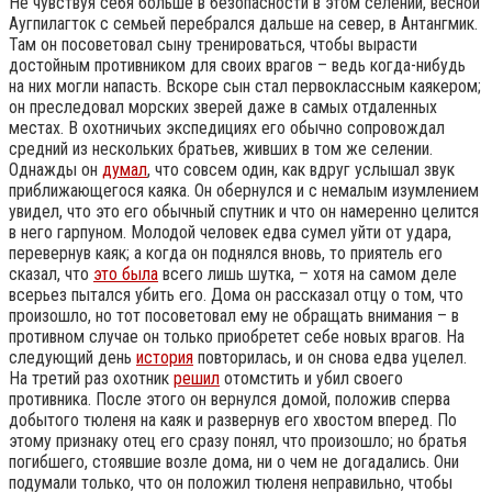
Не чувствуя себя больше в безопасности в этом селении, весной
Аугпилагток с семьей перебрался дальше на север, в Антангмик.
Там он посоветовал сыну тренироваться, чтобы вырасти
достойным противником для своих врагов – ведь когда-нибудь
на них могли напасть. Вскоре сын стал первоклассным каякером;
он преследовал морских зверей даже в самых отдаленных
местах. В охотничьих экспедициях его обычно сопровождал
средний из нескольких братьев, живших в том же селении.
Однажды он
думал
, что совсем один, как вдруг услышал звук
приближающегося каяка. Он обернулся и с немалым изумлением
увидел, что это его обычный спутник и что он намеренно целится
в него гарпуном. Молодой человек едва сумел уйти от удара,
перевернув каяк; а когда он поднялся вновь, то приятель его
сказал, что
это была
всего лишь шутка, – хотя на самом деле
всерьез пытался убить его. Дома он рассказал отцу о том, что
произошло, но тот посоветовал ему не обращать внимания – в
противном случае он только приобретет себе новых врагов. На
следующий день
история
повторилась, и он снова едва уцелел.
На третий раз охотник
решил
отомстить и убил своего
противника. После этого он вернулся домой, положив сперва
добытого тюленя на каяк и развернув его хвостом вперед. По
этому признаку отец его сразу понял, что произошло; но братья
погибшего, стоявшие возле дома, ни о чем не догадались. Они
подумали только, что он положил тюленя неправильно, чтобы