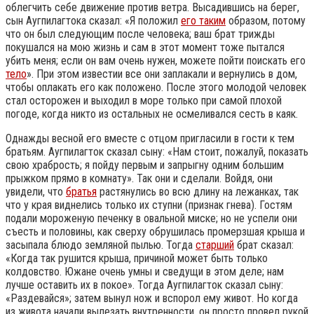
облегчить себе движение против ветра. Высадившись на берег,
сын Аугпилагтока сказал: «Я положил
его таким
образом, потому
что он был следующим после человека; ваш брат трижды
покушался на мою жизнь и сам в этот момент тоже пытался
убить меня; если он вам очень нужен, можете пойти поискать его
тело
». При этом известии все они заплакали и вернулись в дом,
чтобы оплакать его как положено. После этого молодой человек
стал осторожен и выходил в море только при самой плохой
погоде, когда никто из остальных не осмеливался сесть в каяк.
Однажды весной его вместе с отцом пригласили в гости к тем
братьям. Аугпилагток сказал сыну: «Нам стоит, пожалуй, показать
свою храбрость; я пойду первым и запрыгну одним большим
прыжком прямо в комнату». Так они и сделали. Войдя, они
увидели, что
братья
растянулись во всю длину на лежанках, так
что у края виднелись только их ступни (признак гнева). Гостям
подали мороженую печенку в овальной миске; но не успели они
съесть и половины, как сверху обрушилась промерзшая крыша и
засыпала блюдо земляной пылью. Тогда
старший
брат сказал:
«Когда так рушится крыша, причиной может быть только
колдовство. Южане очень умны и сведущи в этом деле; нам
лучше оставить их в покое». Тогда Аугпилагток сказал сыну:
«Раздевайся»; затем вынул нож и вспорол ему живот. Но когда
из живота начали вылезать внутренности, он просто провел рукой