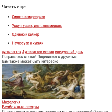
Читать еще…
Сирота илиарсоркик
Уссунгуссак, или савнимерсок
Одинокий каякер
Науярсуак и кукаяк
аугпилагток
Аугпилагток сказал
следующий день
Понравилась статья? Поделиться с друзьями:
Вам также может быть интересно
Мифология
Безбожные сестры
По преданиям ауткинских греков, на месте теперешней Ореанды