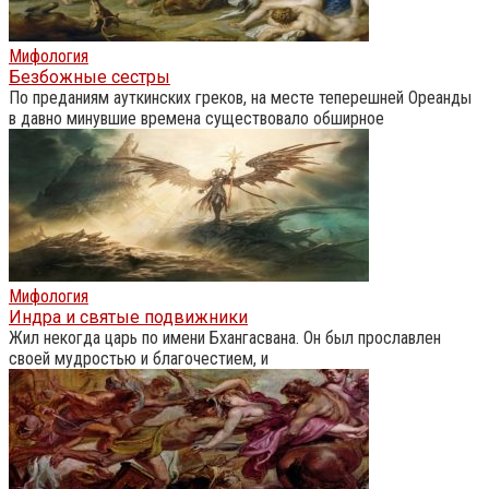
Мифология
Безбожные сестры
По преданиям ауткинских греков, на месте теперешней Ореанды
в давно минувшие времена существовало обширное
Мифология
Индра и святые подвижники
Жил некогда царь по имени Бхангасвана. Он был прославлен
своей мудростью и благочестием, и