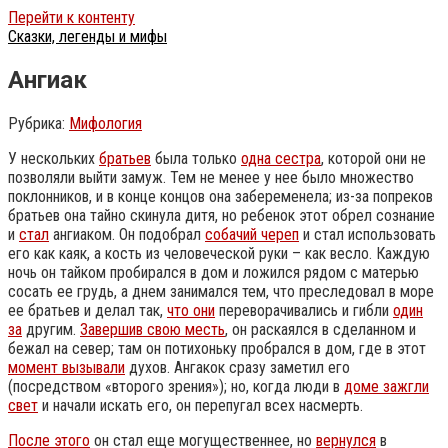
Перейти к контенту
Сказки, легенды и мифы
Ангиак
Рубрика:
Мифология
У нескольких
братьев
была только
одна сестра
, которой они не
позволяли выйти замуж. Тем не менее у нее было множество
поклонников, и в конце концов она забеременела; из-за попреков
братьев она тайно скинула дитя, но ребенок этот обрел сознание
и
стал
ангиаком. Он подобрал
собачий череп
и стал использовать
его как каяк, а кость из человеческой руки – как весло. Каждую
ночь он тайком пробирался в дом и ложился рядом с матерью
сосать ее грудь, а днем занимался тем, что преследовал в море
ее братьев и делал так,
что они
переворачивались и гибли
один
за
другим.
Завершив свою месть
, он раскаялся в сделанном и
бежал на север; там он потихоньку пробрался в дом, где в этот
момент вызывали
духов. Ангакок сразу заметил его
(посредством «второго зрения»); но, когда люди в
доме зажгли
свет
и начали искать его, он перепугал всех насмерть.
После этого
он стал еще могущественнее, но
вернулся
в