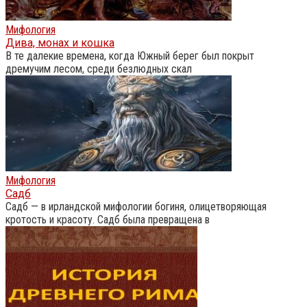
Мифология
Дива, монах и кошка
В те далекие времена, когда Южный берег был покрыт
дремучим лесом, среди безлюдных скал
Мифология
Садб
Садб — в ирландской мифологии богиня, олицетворяющая
кротость и красоту. Садб была превращена в